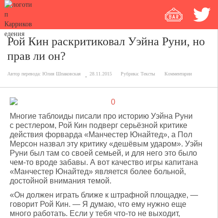
Рой Кин раскритиковал Уэйна Руни, но
прав ли он?
Автор перевода:
Юлия Шпаковская
28.11.2015
Рубрика:
Тексты
Комментарии
Многие таблоиды писали про историю Уэйна Руни
с рестлером, Рой Кин подверг серьёзной критике
действия форварда «Манчестер Юнайтед», а Пол
Мерсон назвал эту критику «дешёвым ударом». Уэйн
Руни был там со своей семьей, и для него это было
чем-то вроде забавы. А вот качество игры капитана
«Манчестер Юнайтед» является более больной,
достойной внимания темой.
«Он должен играть ближе к штрафной площадке, —
говорит Рой Кин. — Я думаю, что ему нужно еще
много работать. Если у тебя что-то не выходит,