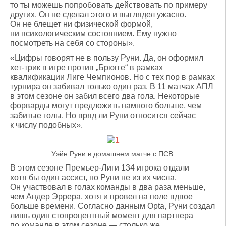
то ты можешь попробовать действовать по примеру
других. Он не сделал этого и выглядел ужасно.
Он не блещет ни физической формой,
ни психологическим состоянием. Ему нужно
посмотреть на себя со стороны».
«Цифры говорят не в пользу Руни. Да, он оформил
хет-трик в игре против „Брюгге“ в рамках
квалификации Лиге Чемпионов. Но с тех пор в рамках
турнира он забивал только один раз. В 11 матчах АПЛ
в этом сезоне он забил всего два гола. Некоторые
форварды могут предложить намного больше, чем
забитые голы. Но вряд ли Руни относится сейчас
к числу подобных».
Уэйн Руни в домашнем матче с ПСВ.
В этом сезоне Премьер-Лиги 134 игрока отдали
хотя бы один ассист, но Руни не из их числа.
Он участвовал в голах команды в два раза меньше,
чем Андер Эррера, хотя и провел на поле вдвое
больше времени. Согласно данным Opta, Руни создал
лишь один стопроцентный момент для партнера
по команде в этом сезоне — столько же