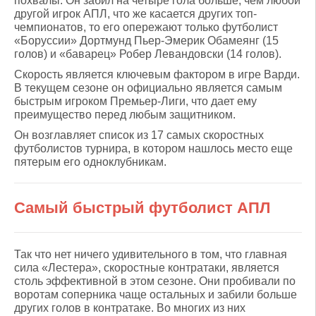
похвалы. Он забил на четыре гола больше, чем любой
другой игрок АПЛ, что же касается других топ-
чемпионатов, то его опережают только футболист
«Боруссии» Дортмунд Пьер-Эмерик Обамеянг (15
голов) и «баварец» Робер Левандовски (14 голов).
Скорость является ключевым фактором в игре Варди.
В текущем сезоне он официально является самым
быстрым игроком Премьер-Лиги, что дает ему
преимущество перед любым защитником.
Он возглавляет список из 17 самых скоростных
футболистов турнира, в котором нашлось место еще
пятерым его одноклубникам.
Самый быстрый футболист АПЛ
Так что нет ничего удивительного в том, что главная
сила «Лестера», скоростные контратаки, является
столь эффективной в этом сезоне. Они пробивали по
воротам соперника чаще остальных и забили больше
других голов в контратаке. Во многих из них