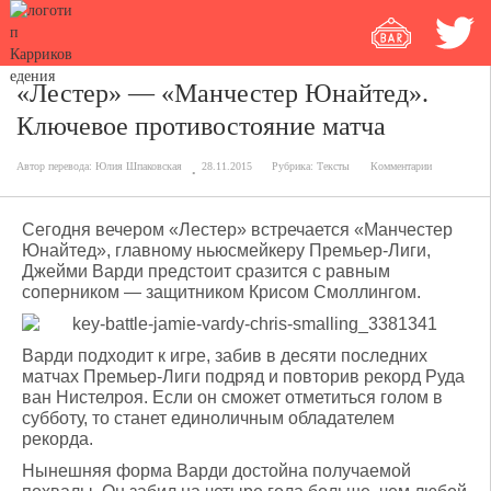
«Лестер» — «Манчестер Юнайтед».
Ключевое противостояние матча
Автор перевода:
Юлия Шпаковская
28.11.2015
Рубрика:
Тексты
Комментарии
Сегодня вечером «Лестер» встречается «Манчестер
Юнайтед», главному ньюсмейкеру Премьер-Лиги,
Джейми Варди предстоит сразится с равным
соперником — защитником Крисом Смоллингом.
Варди подходит к игре, забив в десяти последних
матчах Премьер-Лиги подряд и повторив рекорд Руда
ван Нистелроя. Если он сможет отметиться голом в
субботу, то станет единоличным обладателем
рекорда.
Нынешняя форма Варди достойна получаемой