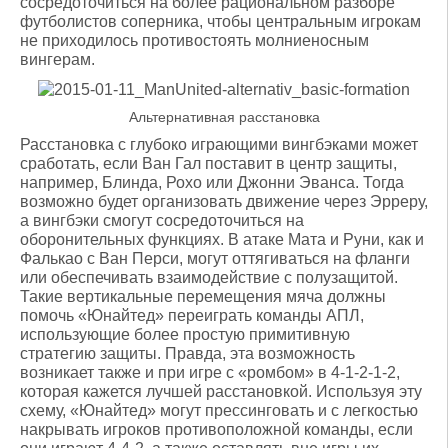
сосредоточиться на более рациональном разборе
футболистов соперника, чтобы центральным игрокам
не приходилось противостоять молниеносным
вингерам.
Альтернативная расстановка
Расстановка с глубоко играющими вингбэками может
сработать, если Ван Гал поставит в центр защиты,
например, Блинда, Рохо или Джонни Эванса. Тогда
возможно будет организовать движение через Эрреру,
а вингбэки смогут сосредоточиться на
оборонительных функциях. В атаке Мата и Руни, как и
Фалькао с Ван Перси, могут оттягиваться на фланги
или обеспечивать взаимодействие с полузащитой.
Такие вертикальные перемещения мяча должны
помочь «Юнайтед» переиграть команды АПЛ,
использующие более простую примитивную
стратегию защиты. Правда, эта возможность
возникает также и при игре с «ромбом» в 4-1-2-1-2,
которая кажется лучшей расстановкой. Используя эту
схему, «Юнайтед» могут прессинговать и с легкостью
накрывать игроков противоположной команды, если