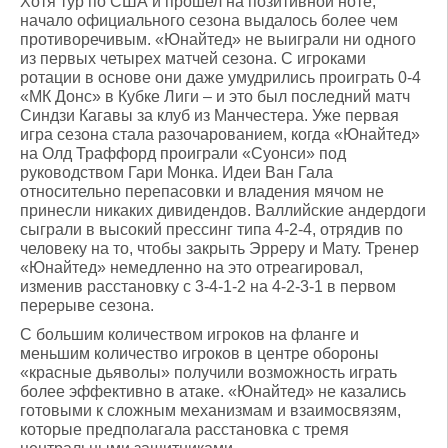
Хотя тур по США и прошел на позитивной ноте,
начало официального сезона выдалось более чем
противоречивым. «Юнайтед» не выиграли ни одного
из первых четырех матчей сезона. С игроками
ротации в основе они даже умудрились проиграть 0-4
«МК Донс» в Кубке Лиги – и это был последний матч
Синдзи Кагавы за клуб из Манчестера. Уже первая
игра сезона стала разочарованием, когда «Юнайтед»
на Олд Траффорд проиграли «Суонси» под
руководством Гари Монка. Идеи Ван Гала
относительно перепасовки и владения мячом не
принесли никаких дивидендов. Валлийские андердоги
сыграли в высокий прессинг типа 4-2-4, отрядив по
человеку на то, чтобы закрыть Эрреру и Мату. Тренер
«Юнайтед» немедленно на это отреагировал,
изменив расстановку с 3-4-1-2 на 4-2-3-1 в первом
перерыве сезона.
С большим количеством игроков на фланге и
меньшим количество игроков в центре обороны
«красные дьяволы» получили возможность играть
более эффективно в атаке. «Юнайтед» не казались
готовыми к сложным механизмам и взаимосвязям,
которые предполагала расстановка с тремя