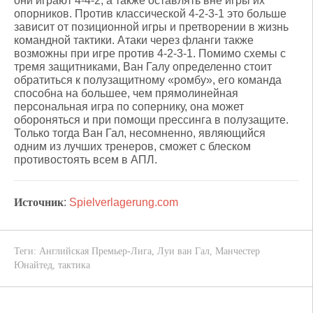
они играют 4-4-2, а также оставлять вне игры их
опорников. Против классической 4-2-3-1 это больше
зависит от позиционной игры и претворении в жизнь
командной тактики. Атаки через фланги также
возможны при игре против 4-2-3-1. Помимо схемы с
тремя защитниками, Ван Галу определенно стоит
обратиться к полузащитному «ромбу», его команда
способна на большее, чем прямолинейная
персональная игра по сопернику, она может
обороняться и при помощи прессинга в полузащите.
Только тогда Ван Гал, несомненно, являющийся
одним из лучших тренеров, сможет с блеском
противостоять всем в АПЛ.
Источник
:
Spielverlagerung.com
Теги:
Английская Премьер-Лига
,
Луи ван Гал
,
Манчестер
Юнайтед
,
тактика