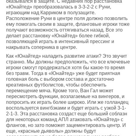
оказывался в защите. С недавних пор расстановка
«Юнайтед» преобразовалась в 3-3-2-2 с Руни,
играющим над Карриком в полузащите.
Расположение Руни в центре поля должно позволить
ему помогать своим в защите, фланговые игроки тоже
получают возможность оттягиваться назад. Все это
делает расстановку «Юнайтед» более гибкой,
позволяющей играть в интенсивный прессинг и
накрывать соперника в центре.
Как «Юнайтед» наладить развитие атаки? Это звучит
странно. Мы должны предположить, что все ключевые
игроки смогут продержаться хотя бы какое-то время
без травм. Тогда в «Юнайтед» уже будет приятная
головная боль с выбором состава и достаточно
креативных футболистов, чтобы обеспечить
перемещение мяча. Кроме того, Ван Гал может
пересмотреть функции, возлагаемые на вингеров, и
попросить их играть более широко. Или же голландец
воспользуется вингбэками и будет играть с узкой 3-1-
2-1-3. Эта расстановка создаст еще больший соблазн
для некоторых команд АПЛ атаковать «Юнайтед» с
флангов, но зато поможет зацементировать центр. И
еще, «красные дьяволы» должны будут