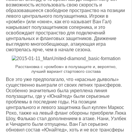
возможность использовать свою скорость и
образовавшееся свободное пространство на позиции
левого центрального полузащитника. Игроки в
«ромбе» (или «окне», как его называет Ван Гал)
накрывают полузащитников соперника, и это
освобождает пространство для подключений
центральных и фланговых защитников. Движение
выглядело многообещающе, атакующая игра
смотрелась ярче, чем в начале сезона.
Расстановка с «ромбом» в полузащите и, вероятно,
лучший вариант стартового состава
Все это уже предполагало, что «красные дьяволы»
существенно выиграли от своих летних трансферов.
Особенно значительно была укреплена линия
полузащиты, где у «Юнайтед» были серьезные
проблемы в последние годы. На позиции
центрального и левого защитника был куплен Маркос
Рохо, также на левый фланг обороны приобрели Люка
Шоу, Фалькао стал дополнением в атаке. Нани, Уэлбек
и Чичарито были отпущены. Ван Гал серьезно
обновил состав «Юнайтед», хоть и не все трансферы