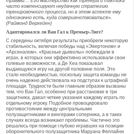
травмы… Его мастерство как тренера и тактика
часто компенсируют неудачную стратегию
тренировочного процесса, но в этом аспекте ему
однозначно есть, куда совершенствоваться».
(
Раймонд
Верхейен
)
Адаптировался ли Ван Гал к Премьер-Лиге?
С середины октября результаты приобрели некоторую
стабильность, включая победы над «Эвертоном» и
«Арсеналом». «Красные дьяволы» побеждали в
играх, в которых они эффективно использовали свои
голевые возможности, а Де Хеа показывал
выдающуюся игру на другой половине поля. Это
стало необходимостью, поскольку защита команды не
очень надежно действовала на подступах к штрафной
площади. Трудности были главным образом вызваны
тем, что Ван Гал, особенно при расстановке в три
защитника, давал четкие указания каждому играть по
отдельному игроку. Подобное провоцировало
противостояние между центральными
полузащитниками и вингерами соперника, а в таких
случаях всегда возникают проблемы. Частично это
решалось при помощи глубоко игравших на позиции
оборонительного полузащитника Маруана Феллайни