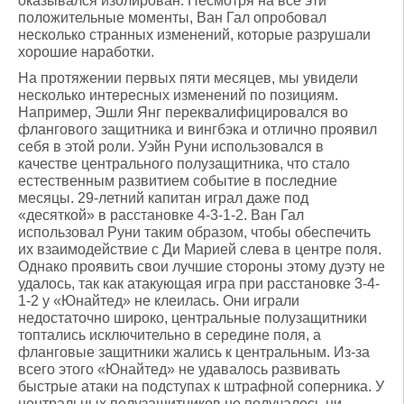
оказывался изолирован. Несмотря на все эти
положительные моменты, Ван Гал опробовал
несколько странных изменений, которые разрушали
хорошие наработки.
На протяжении первых пяти месяцев, мы увидели
несколько интересных изменений по позициям.
Например, Эшли Янг переквалифицировался во
флангового защитника и вингбэка и отлично проявил
себя в этой роли. Уэйн Руни использовался в
качестве центрального полузащитника, что стало
естественным развитием событие в последние
месяцы. 29-летний капитан играл даже под
«десяткой» в расстановке 4-3-1-2. Ван Гал
использовал Руни таким образом, чтобы обеспечить
их взаимодействие с Ди Марией слева в центре поля.
Однако проявить свои лучшие стороны этому дуэту не
удалось, так как атакующая игра при расстановке 3-4-
1-2 у «Юнайтед» не клеилась. Они играли
недостаточно широко, центральные полузащитники
топтались исключительно в середине поля, а
фланговые защитники жались к центральным. Из-за
всего этого «Юнайтед» не удавалось развивать
быстрые атаки на подступах к штрафной соперника. У
центральных полузащитников не получалось ни