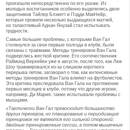
произошли непосредственно по его указке. Из
молодых воспитанников особенно выделились двое
защитников Тайлер Блэкетт и Пэдди МакНейр,
которые провели несколько выдающихся матчей,
но талантливый Аднан Янузай стал испытывать
трудности.
Самые большие проблемы, с которыми Ван Гал
столкнулся за свои первые полгода в клубе, были
связаны с травмами. Методы тренировок Ван Гала
подверглись жесткой критике. Его соотечественник
Раймонд Верхейен уже в августе, после того, как Люк
Шоу травмировался из-за слишком короткого
перерыва летом, заговорил о том, как интенсивные
методы тренировок Ван Гала влияют на футболистов.
Эта критика преследовала Ван Гала на протяжении
первых месяцев в клубе, потому что другие игроки,
например, Ди Мария, также испытывали проблемы с
мышцами.
«Тактически Ван Гал превосходит большинство
других тренеров, но планирование и периодизация
тренировок не являются его сильной стороной:
двойные тренировочные сессии, а потом мышечные