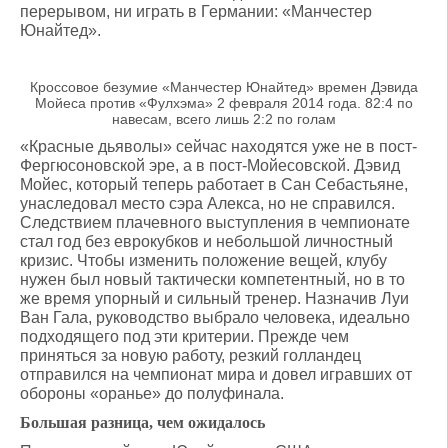
перерывом, ни играть в Германии: «Манчестер
Юнайтед».
Кроссовое безумие «Манчестер Юнайтед» времен Дэвида
Мойеса против «Фулхэма» 2 февраля 2014 года. 82:4 по
навесам, всего лишь 2:2 по голам
«Красные дьяволы» сейчас находятся уже не в пост-
Фергюсоновской эре, а в пост-Мойесовской. Дэвид
Мойес, который теперь работает в Сан Себастьяне,
унаследовал место сэра Алекса, но не справился.
Следствием плачевного выступления в чемпионате
стал год без еврокубков и небольшой личностный
кризис. Чтобы изменить положение вещей, клубу
нужен был новый тактически компетентный, но в то
же время упорный и сильный тренер. Назначив Луи
Ван Гала, руководство выбрало человека, идеально
подходящего под эти критерии. Прежде чем
приняться за новую работу, резкий голландец
отправился на чемпионат мира и довел игравших от
обороны «оранье» до полуфинала.
Большая разница, чем ожидалось