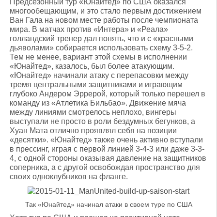
Предсезонный тур «Юнайтед» по США оказался
многообещающим, и это стало первым достижением
Ван Гала на новом месте работы после чемпионата
мира. В матчах против «Интера» и «Реала»
голландский тренер дал понять, что и с «красными
дьяволами» собирается использовать схему 3-5-2.
Тем не менее, вариант этой схемы в исполнении
«Юнайтед», казалось, был более атакующим.
«Юнайтед» начинали атаку с перепасовки между
тремя центральными защитниками и играющим
глубоко Андером Эррерой, который только перешел в
команду из «Атлетика Бильбао». Движение мяча
между линиями смотрелось неплохо, вингеры
выступали не просто в роли бездумных бегунков, а
Хуан Мата отлично проявлял себя на позиции
«десятки». «Юнайтед» также очень активно вступали
в прессинг, играя с первой линией 3-4-3 или даже 3-3-
4, с одной стороны оказывая давление на защитников
соперника, а с другой освобождая пространство для
своих одноклубников на фланге.
Так «Юнайтед» начинал атаки в своем туре по США