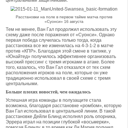
центральными защитниками.
Расстановки на поле в первом тайме матча против
«Суонси» 16 августа
Тем не менее, Ван Гал продолжил использовать эту
схему даже после поражения от «Суонси». Однако
первая победа случилась только тогда, когда
расстановка все же изменилась на 4-3-1-2 в матче
против «КПР». Благодаря этой смене в тактике, у
«Юнайтед» получилось эффективнее организовать
высокий прессинг с тремя игроками в атаке. Более
того, казалось, что Ван Гал отказался от тех схем
расположения игроков на поле, которые он уже
традиционно использовал в своей схеме с тремя
центральными.
Больше плохих новостей, чем ожидалось
Успешная игра команды в полузащите стала
возможна, благодаря расстановке «ромбом», которую
Ван Гал использовал в центральной линии. В такой
расстановке Дейли Блинд исполнял роль опорника,
Эррера играл на позиции глубокой «восьмерки»,
помогая Блинду, в то время как Ди Мария получил