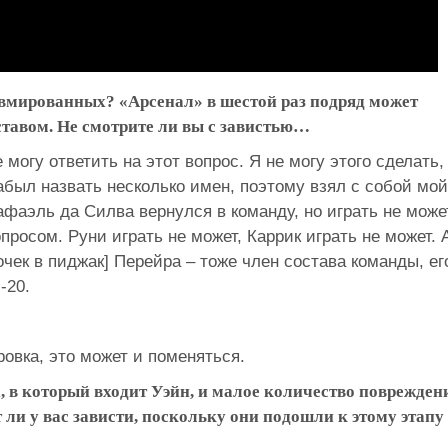
авмированных? «Арсенал» в шестой раз подряд может
ставом. Не смотрите ли вы с завистью…
 могу ответить на этот вопрос. Я не могу этого сделать,
абыл назвать несколько имен, поэтому взял с собой мой
афаэль да Силва вернулся в команду, но играть не може
просом. Руни играть не может, Каррик играть не может. 
чек в пиджак] Перейра – тоже член состава команды, ег
-20.
ровка, это может и поменяться.
 в который входит Уэйн, и малое количество поврежден
т ли у вас зависти, поскольку они подошли к этому этапу