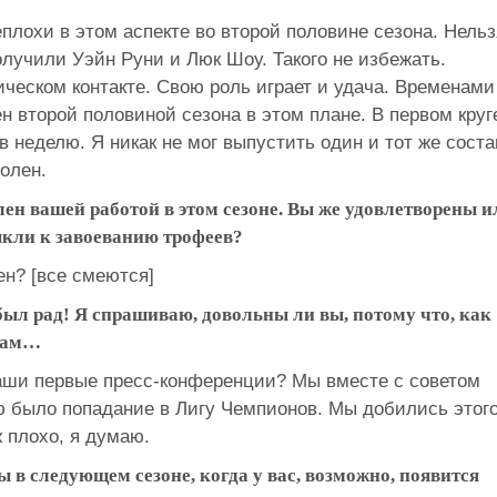
еплохи в этом аспекте во второй половине сезона. Нельз
лучили Уэйн Руни и Люк Шоу. Такого не избежать.
ическом контакте. Свою роль играет и удача. Временами
ен второй половиной сезона в этом плане. В первом круг
в неделю. Я никак не мог выпустить один и тот же соста
волен.
лен вашей работой в этом сезоне. Вы же удовлетворены и
ыкли к завоеванию трофеев?
ен? [все смеются]
ыл рад! Я спрашиваю, довольны ли вы, потому что, как
едам…
наши первые пресс-конференции? Мы вместе с советом
ю было попадание в Лигу Чемпионов. Мы добились этог
ж плохо, я думаю.
ы в следующем сезоне, когда у вас, возможно, появится