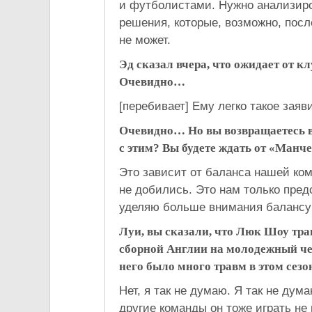
и футболистами. Нужно анализиро
решения, которые, возможно, пос
не может.
Эд сказал вчера, что ожидает от к
Очевидно…
[перебивает] Ему легко такое заяв
Очевидно… Но вы возвращаетесь в
с этим? Вы будете ждать от «Манч
Это зависит от баланса нашей ком
не добились. Это нам только предс
уделяю больше внимания балансу 
Луи, вы сказали, что Люк Шоу тра
сборной Англии на молодежный че
него было много травм в этом сез
Нет, я так не думаю. Я так не дум
другие команды он тоже играть не 