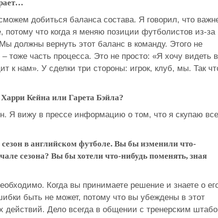
грает…
ы сможем добиться баланса состава. Я говорил, что важн
е, потому что когда я меняю позиции футболистов из-за
 Мы должны вернуть этот баланс в команду. Этого не
– тоже часть процесса. Это не просто: «Я хочу видеть в
т к нам». У сделки три стороны: игрок, клуб, мы. Так чт
 Харри Кейна или Гарета Бэйла?
. Я вижу в прессе информацию о том, что я скупаю вс
 сезон в английском футболе. Вы бы изменили что-
чале сезона? Вы бы хотели что-нибудь поменять, зная
еобходимо. Когда вы принимаете решение и знаете о ег
шибки быть не может, потому что вы убеждены в этот
их действий. Дело всегда в общении с тренерским штаб