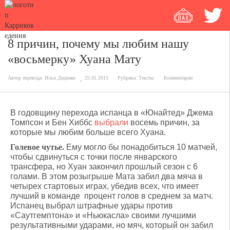
8 причин, почему мы любим нашу
«восьмерку» Хуана Мату
Автор перевода:
Илья Диденко
25.01.2015
Рубрика:
Тексты
Комментарии
В годовщину перехода испанца в «Юнайтед» Джема
Томпсон и Бен Хиббс
выбрали
восемь причин, за
которые мы любим больше всего Хуана.
Голевое чутье.
Ему могло бы понадобиться 10 матчей,
чтобы сдвинуться с точки после январского
трансфера, но Хуан закончил прошлый сезон с 6
голами. В этом розыгрыше Мата забил два мяча в
четырех стартовых играх, убедив всех, что имеет
лучший в команде процент голов в среднем за матч.
Испанец выбрал штрафные удары против
«Саутгемптона» и «Ньюкасла» своими лучшими
результативными ударами, но мяч, который он забил