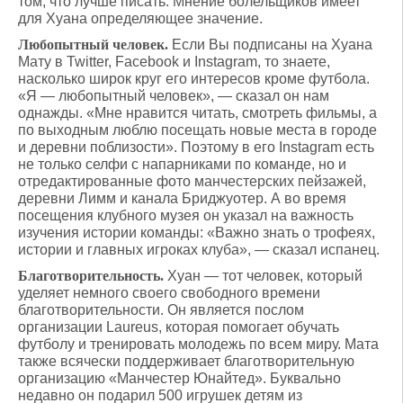
том, что лучше писать. Мнение болельщиков имеет
для Хуана определяющее значение.
Любопытный человек.
Если Вы подписаны на Хуана
Мату в Twitter, Facebook и Instagram, то знаете,
насколько широк круг его интересов кроме футбола.
«Я — любопытный человек», — сказал он нам
однажды. «Мне нравится читать, смотреть фильмы, а
по выходным люблю посещать новые места в городе
и деревни поблизости». Поэтому в его Instagram есть
не только селфи с напарниками по команде, но и
отредактированные фото манчестерских пейзажей,
деревни Лимм и канала Бриджуотер. А во время
посещения клубного музея он указал на важность
изучения истории команды: «Важно знать о трофеях,
истории и главных игроках клуба», — сказал испанец.
Благотворительность.
Хуан — тот человек, который
уделяет немного своего свободного времени
благотворительности. Он является послом
организации Laureus, которая помогает обучать
футболу и тренировать молодежь по всем миру. Мата
также всячески поддерживает благотворительную
организацию «Манчестер Юнайтед». Буквально
недавно он подарил 500 игрушек детям из