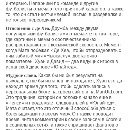
интервью. Напарники по команде и другие
футболисты отмечают его приятный характер, а также
то, что он стал неотъемлемой частью в раздевалке и
не только переводчиком!
Отношения с Де Хеа.
Дружба между двумя
популярными футболистами отмечается в твиттере,
где картинки и мемы о соотечественниках
распространяются с космической скоростью. Момент,
когда Мата побежал к Де Хеа, чтобы отпраздновать с
ним забитый мяч «Ньюкаслу», достаточно
показателен. Хуан и Давид — два ведущих игрока в
испанской диаспоре «Юнайтед».
Мудрые слова.
Каков бы ни был результат на
выходных, где бы испанец ни находился, Хуан всегда
находит время для того, чтобы сделать запись в
персональном блоге на своем сайте и на ManUtd.com.
Это традиция, которой он положил начало еще в
«Челси» и продолжает следовать ей в «Юнайтед».
Мата считает, что это отличный способ общаться с
болельщиками по всему миру. Он также проводит
время, читая комментарии к своим записям в блоге и
в социальных сетях, а также спрашивает фанатов о