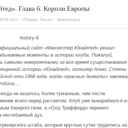
тед». Глава 6. Короли Европы
30.06.2015
Рубрика:
Тексты
Комментарии
5 официальный сайт «Манчестер Юнайтед» решил
абываемые моменты в истории клуба. Пожалуй,
ь самыми невероятными за все время существования
ященной истории «Юнайтед», голкипер Алекс Степни
ской ночи 1968 года, когда «красные дьяволы» завоева
футбола…
огда не казалось более туманным, чем после
емнее всего перед рассветом. Клуб уже выкарабкался и
емым банкротством, а «Олд Траффорд» пережил
а несгибаемый дух.
енерского штаба, которые круглые сутки трудились на