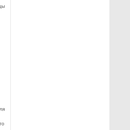
цы
ля
го