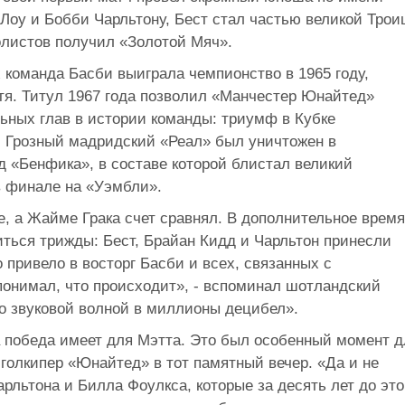
Лоу и Бобби Чарльтону, Бест стал частью великой Трои
листов получил «Золотой Мяч».
команда Басби выиграла чемпионство в 1965 году,
стя. Титул 1967 года позволил «Манчестер Юнайтед»
ьных глав в истории команды: триумф в Кубке
. Грозный мадридский «Реал» был уничтожен в
д «Бенфика», в составе которой блистал великий
в финале на «Уэмбли».
е, а Жайме Грака счет сравнял. В дополнительное время
ться трижды: Бест, Брайан Кидд и Чарльтон принесли
 привело в восторг Басби и всех, связанных с
понимал, что происходит», - вспоминал шотландский
ло звуковой волной в миллионы децибел».
а победа имеет для Мэтта. Это был особенный момент д
 голкипер «Юнайтед» в тот памятный вечер. «Да и не
арльтона и Билла Фоулкса, которые за десять лет до это