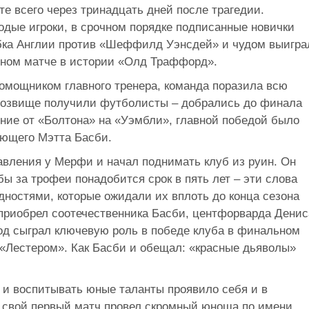
те всего через тринадцать дней после трагедии.
дые игроки, в срочном порядке подписанные новички
убка Англии против «Шеффилд Уэнсдей» и чудом выигра
ьном матче в истории «Олд Траффорд».
мощником главного тренера, команда поразила всю
прозвище получили футболисты – добрались до финала
ение от «Болтона» на «Уэмбли», главной победой было
ающего Мэтта Басби.
вления у Мерфи и начал поднимать клуб из руин. Он
бы за трофеи понадобится срок в пять лет – эти слова
дностями, которые ожидали их вплоть до конца сезона
приобрел соотечественника Басби, центфорварда Денис
д сыграл ключевую роль в победе клуба в финальном
 «Лестером». Как Басби и обещал: «красные дьяволы»
 и воспитывать юные таланты проявило себя и в
 свой первый матч провел скромный юноша по имени