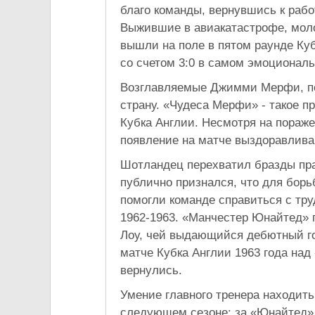
благо команды, вернувшись к рабо
Выжившие в авиакатастрофе, моло
вышли на поле в пятом раунде К
со счетом 3:0 в самом эмоционал
Возглавляемые Джимми Мерфи, по
страну. «Чудеса Мерфи» - такое 
Кубка Англии. Несмотря на пораж
появление на матче выздоравлив
Шотландец перехватил бразды пра
публично признался, что для борь
помогли команде справиться с тру
1962-1963. «Манчестер Юнайтед» 
Лоу, чей выдающийся дебютный го
матче Кубка Англии 1963 года над
вернулись.
Умение главного тренера находить
следующем сезоне: за «Юнайтед»