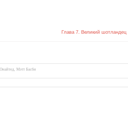
Глава 7. Великий шотландец
Юнайтед
,
Мэтт Басби