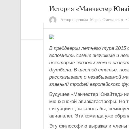
История «Манчестер Юнай
Автор перевода:
Мария Омелянская
В преддверии летнего тура 201
вспомнить самые значимые и нез
некоторые эпизоды можно назват
футбола. В шестой статье, посв
рассказывает о незабываемой май
главный трофей европейского 
Будущее «Манчестер Юнайтед» ник
мюнхенской авиакатастрофы. Но т
ситуации с, казалось бы, немину
авианалет. Эта команда уже обрел
Эту философию выражали члены тр