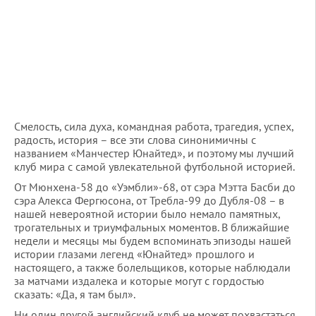
Смелость, сила духа, командная работа, трагедия, успех,
радость, история – все эти слова синонимичны с
названием «Манчестер Юнайтед», и поэтому мы лучший
клуб мира с самой увлекательной футбольной историей.
От Мюнхена-58 до «Уэмбли»-68, от сэра Мэтта Басби до
сэра Алекса Фергюсона, от Требла-99 до Дубля-08 – в
нашей невероятной истории было немало памятных,
трогательных и триумфальных моментов. В ближайшие
недели и месяцы мы будем вспоминать эпизоды нашей
истории глазами легенд «Юнайтед» прошлого и
настоящего, а также болельщиков, которые наблюдали
за матчами издалека и которые могут с гордостью
сказать: «Да, я там был».
Ни один другой английский клуб не может похвастаться