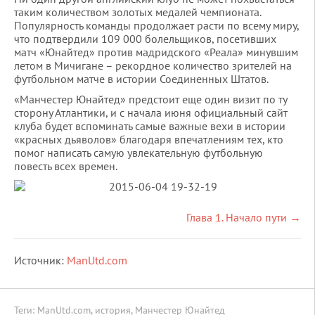
таким количеством золотых медалей чемпионата.
Популярность команды продолжает расти по всему миру,
что подтвердили
109 000
болельщиков, посетивших
матч «Юнайтед» против мадридского «Реала» минувшим
летом в Мичигане – рекордное количество зрителей на
футбольном матче в истории Соединенных Штатов.
«Манчестер Юнайтед» предстоит еще один визит по ту
сторону Атлантики, и с начала июня официальный сайт
клуба будет вспоминать самые важные вехи в истории
«красных дьяволов» благодаря впечатлениям тех, кто
помог написать самую увлекательную футбольную
повесть всех времен.
Глава 1. Начало пути →
Источник:
ManUtd.com
Теги:
ManUtd.com
,
история
,
Манчестер Юнайтед