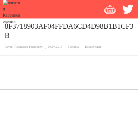
8F3718903AF04FFDA6CD4D98B1B1CF3
B
Автор:
Александр Граирович
04.07.2015
Рубрика:
Комментарии