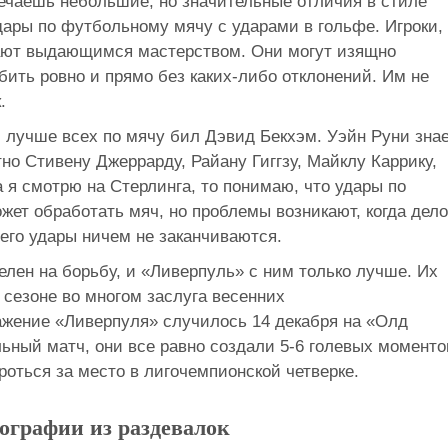
чаешь небольшие, но значительные отличия в стиле
дары по футбольному мячу с ударами в гольфе. Игроки,
ают выдающимся мастерством. Они могут изящно
обить ровно и прямо без каких-либо отклонений. Им не
.
, лучше всех по мячу бил Дэвид Бекхэм. Уэйн Руни знае
тно Стивену Джеррарду, Райану Гиггзу, Майклу Каррику,
а я смотрю на Стерлинга, то понимаю, что удары по
ожет обработать мяч, но проблемы возникают, когда дело
его удары ничем не заканчиваются.
елен на борьбу, и «Ливерпуль» с ним только лучше. Их
сезоне во многом заслуга весенних
ражение «Ливерпуля» случилось 14 декабря на «Олд
ьный матч, они все равно создали 5-6 голевых моменто
роться за место в лигочемпионской четверке.
ографии из раздевалок