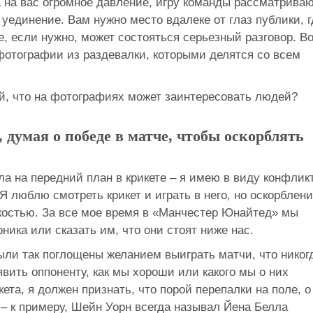
да на вас огромное давление, игру команды рассматрива
уединение. Вам нужно место вдалеке от глаз публики, г
е, если нужно, может состояться серьезный разговор. В
фотографии из раздевалки, которыми делятся со всем
й, что на фотографиях может заинтересовать людей?
думая о победе в матче, чтобы оскорблять
а на передний план в крикете – я имею в виду конфлик
 люблю смотреть крикет и играть в него, но оскорблен
икостью. За все мое время в «Манчестер Юнайтед» мы
ника или сказать им, что они стоят ниже нас.
ыли так поглощены желанием выиграть матчи, что никог
вить оппоненту, как мы хороши или какого мы о них
кета, я должен признать, что порой перепалки на поле, о
– к примеру, Шейн Уорн всегда называл Йена Белла