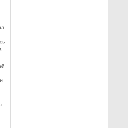
ил
сь
а
ей
ли
я