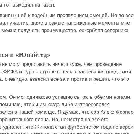
 тот выходил на газон.
, привыкший к подобным проявлениям эмоций. Но во все
имал участие, даже в самые напряженные моменты мне
то можно получить преимущество, оскорбляя соперника
лся в «Юнайтед»
о не могу представить ничего хуже, чем проведение
а ФИФА и тур по стране с целью завоевания поддержки
, очевидно, взвесил все за и против и решил, что это
м. Он мог одинаково успешно сыграть обеими ногами,
рипоминаю, чтобы им когда-либо интересовался
релся в нашей команде. Я думаю, что сэр Алекс Фергюс
оронительного плана. Но, несмотря на все его
е удивлен, что Жинола стал футболистом года по верси