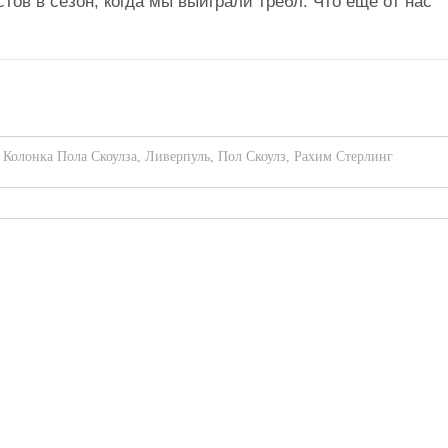
в в сезон, когда мы выиграли требл. Что еще от нас
,
Колонка Пола Скоулза
,
Ливерпуль
,
Пол Скоулз
,
Рахим Стерлинг