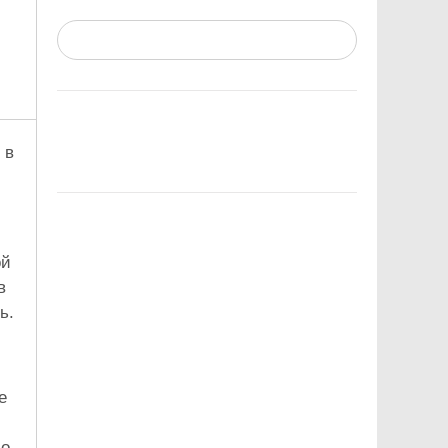
 в
ой
в
ь.
е
во