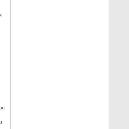
х
он
и