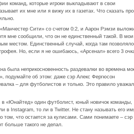
ии команд, которые игроки выкладывают в свои
азывает их мне или я вижу их в газетах. Что сказать про
ильно.
 «Манчестер Сити» со счетом 0:2, и Аарон Рэмзи вылож
хотя мне сообщили, что он не единственный такой. В мои
ым местом. Единственный случай, когда там позволяло
трофея. Но, если я не ошибаюсь, «Арсенал» всего 3 очк
жна была неприкосновенность раздевалки во времена мо
, подумайте об этом: даже сэр Алекс Фергюсон
евалка – для футболистов и только. Это правило уважа
в в «Юнайтед» один футболист, юный новичок команды,
 в Instagram, то ли в Twitter. Не стану называть его им
о том, что остается за кулисами. Сами понимаете – сэр
от больше такого не делал.