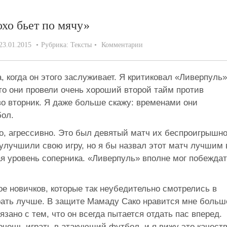
хо бьет по мячу»
23.01.2015
Рубрика:
Тексты
Комментарии
а, когда он этого заслуживает. Я критиковал «Ливерпуль»
что они провели очень хороший второй тайм против
во вторник. Я даже больше скажу: временами они
ол.
о, агрессивно. Это был девятый матч их беспроигрышн
 улучшили свою игру, но я бы назвал этот матч лучшим 
я уровень соперника. «Ливерпуль» вполне мог побеждат
е новичков, которые так неубедительно смотрелись в
грать лучше. В защите Мамаду Сако нравится мне больш
язано с тем, что он всегда пытается отдать пас вперед.
очешь играть в атакующий футбол, и я вижу это качест