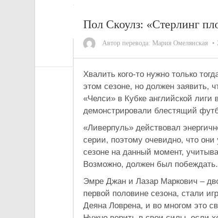
Пол Скоулз: «Стерлинг пло
Автор перевода:
Мария Омелянская
Хвалить кого-то нужно только тогд
этом сезоне, но должен заявить, 
«Челси» в Кубке английской лиги 
демонстрировали блестящий футб
«Ливерпуль» действовал энергичн
серии, поэтому очевидно, что они
сезоне на данный момент, учитыва
Возможно, должен был побеждать.
Эмре Джан и Лазар Маркович – дво
первой половине сезона, стали и
Деяна Ловрена, и во многом это св
Нужно верить в свои силы, если х