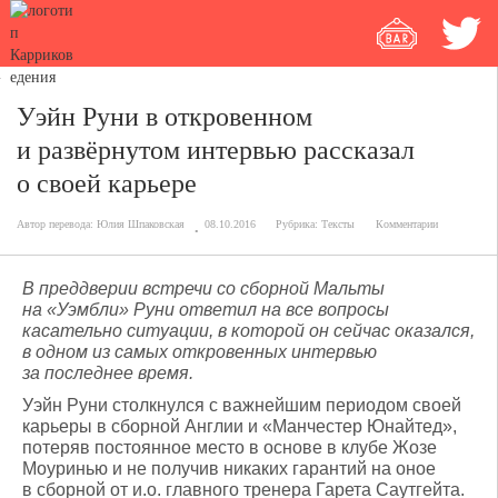
Уэйн Руни в откровенном
и развёрнутом интервью рассказал
о своей карьере
Автор перевода:
Юлия Шпаковская
08.10.2016
Рубрика:
Тексты
Комментарии
В преддверии встречи со сборной Мальты
на «Уэмбли» Руни ответил на все вопросы
касательно ситуации, в которой он сейчас оказался,
в одном из самых откровенных интервью
за последнее время.
Уэйн Руни столкнулся с важнейшим периодом своей
карьеры в сборной Англии и «Манчестер Юнайтед»,
потеряв постоянное место в основе в клубе Жозе
Моуринью и не получив никаких гарантий на оное
в сборной от и.о. главного тренера Гарета Саутгейта.