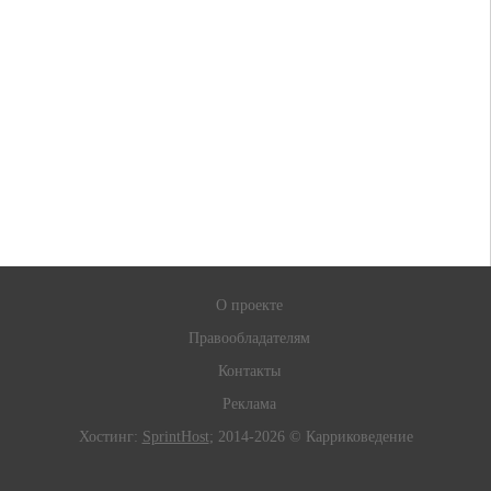
О проекте
Правообладателям
Контакты
Реклама
Хостинг:
SprintHost
; 2014-2026 © Карриковедение