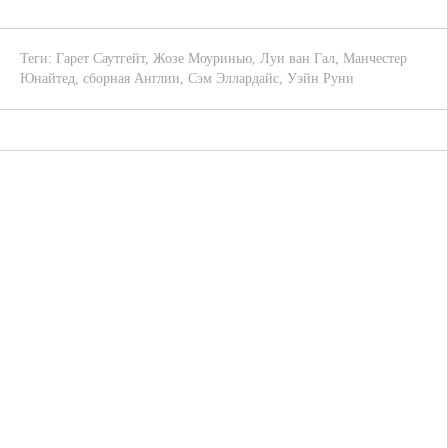
Теги:
Гарет Саутгейт
,
Жозе Моуринью
,
Луи ван Гал
,
Манчестер
Юнайтед
,
сборная Англии
,
Сэм Эллардайс
,
Уэйн Руни