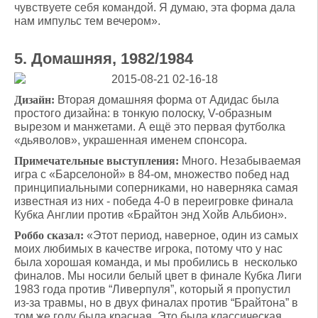
чувствуете себя командой. Я думаю, эта форма дала
нам импульс тем вечером».
5. Домашняя, 1982/1984
Дизайн:
Вторая домашняя форма от Адидас была
простого дизайна: в тонкую полоску, V-образным
вырезом и манжетами. А ещё это первая футболка
«дьяволов», украшенная именем спонсора.
Примечательные выступления:
Много. Незабываемая
игра с «Барселоной» в 84-ом, множество побед над
принципиальными соперниками, но наверняка самая
известная из них - победа 4-0 в переигровке финала
Кубка Англии против «Брайтон энд Хойв Альбион».
Роббо сказал:
«Этот период, наверное, один из самых
моих любимых в качестве игрока, потому что у нас
была хорошая команда, и мы пробились в несколько
финалов. Мы носили белый цвет в финале Кубка Лиги
1983 года против “Ливерпуля”, который я пропустил
из-за травмы, но в двух финалах против “Брайтона” в
том же году была красная. Это была классическая