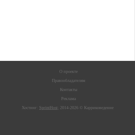
О проекте
Правообладателям
Контакты
Реклама
Хостинг:
SprintHost
; 2014-2026 © Карриковедение