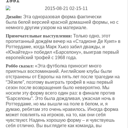
1991
Дизайн:
Эта одноразовая форма фактически
была белой версией красной домашней формы, но с
немного другим узором на материале.
Примечательные выступления:
Только одно, этот
пропитанный дождём вечер на «Стадионе Де Куип» в
Роттердаме, когда Марк Хьюз забил дважды, и
«Юнайтед»» победил «Барселону», выиграв первый
европейский трофей с 1968 года.
Роббо сказал:
«Эта футболка приносит много
приятных воспоминаний. Английские клубы были
отстранены от Европы на пять лет после трагедии на
“Эйзеле”, поэтому выиграть трофей в наш первый
сезон после возвращения было невероятно. Мы
носили эту форму всего один раз: в финале против
“Барселоны”. Это была дождливая, ужасная ночь в
Роттердаме, но мы вышли на поле в белом, и, я
думаю, ребятам это очень нравилось. Иногда форма
может повлиять на игроков, на то, как они себя
чувствуют. Надень хорошую форму – и чувствуешь
себя отлично. Вы выглядите как команда, вы