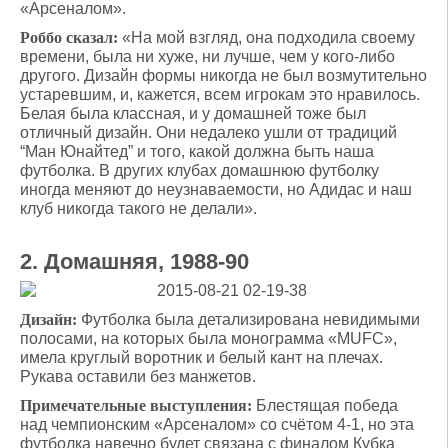
«Арсеналом».
Роббо сказал:
«На мой взгляд, она подходила своему
времени, была ни хуже, ни лучше, чем у кого-либо
другого. Дизайн формы никогда не был возмутительно
устаревшим, и, кажется, всем игрокам это нравилось.
Белая была классная, и у домашней тоже был
отличный дизайн. Они недалеко ушли от традиций
“Ман Юнайтед” и того, какой должна быть наша
футболка. В других клубах домашнюю футболку
иногда меняют до неузнаваемости, но Адидас и наш
клуб никогда такого не делали».
2. Домашняя, 1988-90
Дизайн:
Футболка была детализирована невидимыми
полосами, на которых была монограмма «MUFC»,
имела круглый воротник и белый кант на плечах.
Рукава оставили без манжетов.
Примечательные выступления:
Блестящая победа
над чемпионским «Арсеналом» со счётом 4-1, но эта
футболка навечно будет связана с финалом Кубка