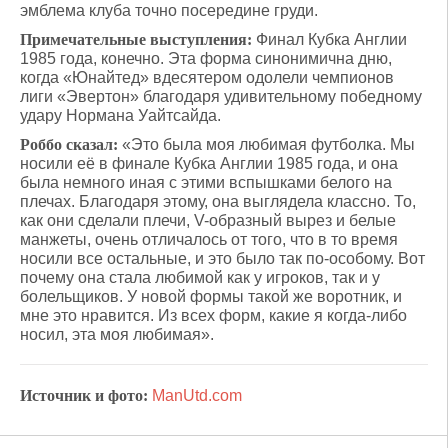
эмблема клуба точно посередине груди.
Примечательные выступления:
Финал Кубка Англии
1985 года, конечно. Эта форма синонимична дню,
когда «Юнайтед» вдесятером одолели чемпионов
лиги «Эвертон» благодаря удивительному победному
удару Нормана Уайтсайда.
Роббо сказал:
«Это была моя любимая футболка. Мы
носили её в финале Кубка Англии 1985 года, и она
была немного иная с этими вспышками белого на
плечах. Благодаря этому, она выглядела классно. То,
как они сделали плечи, V-образный вырез и белые
манжеты, очень отличалось от того, что в то время
носили все остальные, и это было так по-особому. Вот
почему она стала любимой как у игроков, так и у
болельщиков. У новой формы такой же воротник, и
мне это нравится. Из всех форм, какие я когда-либо
носил, эта моя любимая».
Источник и фото:
ManUtd.com