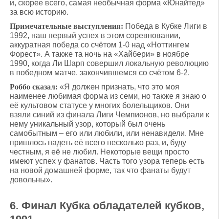
и, скорее всего, самая необычная форма «Юнайтед»
за всю историю.
Примечательные выступления:
Победа в Кубке Лиги в
1992, наш первый успех в этом соревновании,
аккуратная победа со счётом 1-0 над «Ноттингем
Форест». А также та ночь на «Хайбери» в ноябре
1990, когда Ли Шарп совершил локальную революцию
в победном матче, закончившемся со счётом 6-2.
Роббо сказал:
«Я должен признать, что это моя
наименее любимая форма из семи, но также я знаю о
её культовом статусе у многих болельщиков. Они
взяли синий из финала Лиги Чемпионов, но выбрали к
нему уникальный узор, который был очень
самобытным – его или любили, или ненавидели. Мне
пришлось надеть её всего несколько раз, и, буду
честным, я её не любил. Некоторые вещи просто
имеют успех у фанатов. Часть того узора теперь есть
на новой домашней форме, так что фанаты будут
довольны».
6. Финал Кубка обладателей кубков,