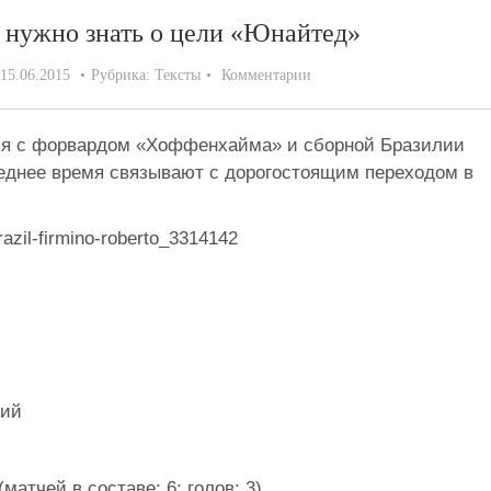
о нужно знать о цели «Юнайтед»
15.06.2015
Рубрика:
Тексты
Комментарии
я с форвардом «Хоффенхайма» и сборной Бразилии
леднее время связывают с дорогостоящим переходом в
щий
(матчей в составе: 6; голов: 3)