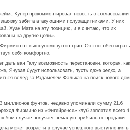
еймс Купер прокомментировал новость о согласовании
 завязку забита атакующими полузащитниками. У них
ай, Хуан Мата на эту позицию, и я считаю, что их
ованы на другие цели».
 Фирмино от вышеупомянутого трио. Он способен играть
ствуя себя комфортно.
т дать ван Галу возможность перестановки, которая, как
же, Янузая будут использовать, пусть даже редко, а
иться вслед за Радамелем Фалькао на поиск нового дом
?
3 миллионов фунтов, недавно упоминали сумму 21,6
переход Фирмино из «Фигейренсе» клуб заплатил всего 4
любом случае получает немалую прибыль от продажи.
цена может возрасти в случае успешного выступления в