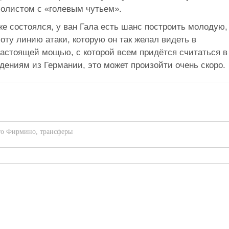
олистом с «голевым чутьем».
же состоялся, у ван Гала есть шанс построить молодую,
ту линию атаки, которую он так желал видеть в
настоящей мощью, с которой всем придётся считаться в
едениям из Германии, это может произойти очень скоро.
то Фирмино
,
трансферы