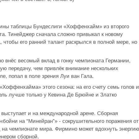
дины таблицы Бундеслиги «Хоффенхайм» из второго
та. Тинейджер сначала сложно привыкал к новому
, чтобы его ранний талант раскрылся в полной мере, но
о внёс весомый вклад в гонку чемпионата Германии,
вую передачу, чем привлёк внимание нескольких
ле, попал в поле зрения Луи ван Гала.
«Хоффенхайма» этого сезона: на его счету семь голов и
тель лучше только у Кевина Де Брюйне и Златко
 выступает и на международной арене. Сборная
 «бойни на “Минейран”» - сокрушительного поражения от
д на чемпионате мира. Фирмино может вдохнуть энергию
енером сборной.