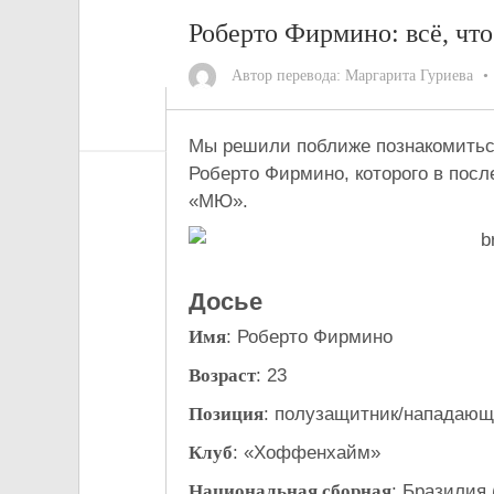
Роберто Фирмино: всё, чт
Автор перевода:
Маргарита Гуриева
Мы решили поближе познакомитьс
Роберто Фирмино, которого в пос
«МЮ».
Досье
Имя
: Роберто Фирмино
Возраст
: 23
Позиция
: полузащитник/нападаю
Клуб
: «Хоффенхайм»
Национальная сборная
: Бразилия 