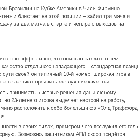
ной Бразилии на Кубке Америки в Чили Фирмино
ятки» и блистает на этой позиции – забил три мяча и
дачу за два матча в старте и четыре с выходов на
инаково эффективно, что помогло развить в нём
в качестве отдельного нападающего – стандартная позиц
по сути своей он типичный 10-й номер: широкая игра в
ите позволяют проявить его лучшие качества.
ность принимать быстрые решения даны любому
 но 23-летнего игрока выделяет настрой на работу,
рмино расположить к себе болельщиков «Олд Траффорд
д».
енности в своих силах, примером чего послужил его гол 
борную. Возможно, защитникам АПЛ скоро придётся