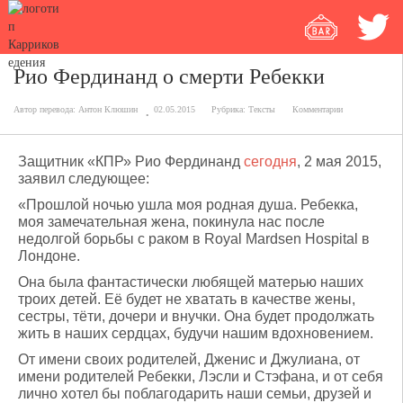
Рио Фердинанд о смерти Ребекки
Автор перевода:
Антон Клюшин
02.05.2015
Рубрика:
Тексты
Комментарии
Защитник «КПР» Рио Фердинанд
сегодня
, 2 мая 2015,
заявил следующее:
«Прошлой ночью ушла моя родная душа. Ребекка,
моя замечательная жена, покинула нас после
недолгой борьбы с раком в Royal Mardsen Hospital в
Лондоне.
Она была фантастически любящей матерью наших
троих детей. Её будет не хватать в качестве жены,
сестры, тёти, дочери и внучки. Она будет продолжать
жить в наших сердцах, будучи нашим вдохновением.
От имени своих родителей, Дженис и Джулиана, от
имени родителей Ребекки, Лэсли и Стэфана, и от себя
лично хотел бы поблагодарить наши семьи, друзей и