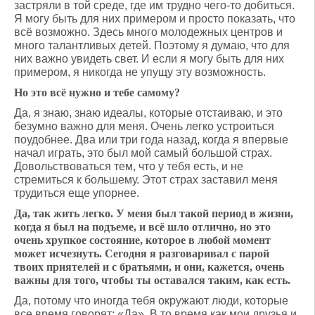
застряли в той среде, где им трудно чего-то добиться.
Я могу быть для них примером и просто показать, что
всё возможно. Здесь много молодежных центров и
много талантливых детей. Поэтому я думаю, что для
них важно увидеть свет. И если я могу быть для них
примером, я никогда не упущу эту возможность.
Но это всё нужно и тебе самому?
Да, я знаю, знаю идеалы, которые отстаиваю, и это
безумно важно для меня. Очень легко устроиться
поудобнее. Два или три года назад, когда я впервые
начал играть, это был мой самый большой страх.
Довольствоваться тем, что у тебя есть, и не
стремиться к большему. Этот страх заставил меня
трудиться еще упорнее.
Да, так жить легко. У меня был такой период в жизни,
когда я был на подъеме, и всё шло отлично, но это
очень хрупкое состояние, которое в любой момент
может исчезнуть. Сегодня я разговаривал с парой
твоих приятелей и с братьями, и они, кажется, очень
важны для того, чтобы ты оставался таким, как есть.
Да, потому что иногда тебя окружают люди, которые
все время говорят: «Да». В то время как мои друзья и