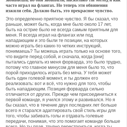
часто играл на флангах. Но теперь эти обвинения
изжили себя. Должно быть, это прекрасное чувство.
Это определенно приятное чувство. Я бы сказал, что
раньше, может быть, когда мне было около 17 лет,
быть на острие было не всегда самым приятным для
меня. Я всегда играл на флангах или под
нападающим и это были те позиции, на которых
можно играть без каких-то четких инструкций,
понимаешь? Ты можешь играть только на основе того,
что видите перед собой, и сначала, когда [они]
пытались сделать из меня форварда, это было трудно,
потому что главное минусом для меня было то, что
порой приходилось играть без мяча. У тебя может
быть один голевой момент, и ты должен его
реализовать: вот и всё, что нужно для того, чтобы
быть нападающим. Позиция форварда сильно
отличается от других. Прежде чем присоединиться к
первой команде, я учился этому и развивался. Но я
бы сказал, что в течение двух последних лет больше
всего я старался адаптировать свой стиль игры для
того, чтобы забивать голы и отдавать голевые
передачи, понимая, что это помогает команде больше
всего. Но ты прав, трудно перестроиться, когда ты