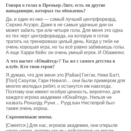
Говоря о голах в Премьер-Лиге, есть ли другие
нападающие, которых ты обожаешь?
Да, и один из них — самый лучший центрфорвард,
Серхио Агуэро. Даже в не самые удачные дни он
может забить три или четыре гола. Для меня это одна
из тех черт центрфорварда, на которую я готов
тратить на тренировках целый день. Когда у тебя не
очень хорошая игра, но ты всё равно забиваешь голы.
А еще Харри Кейн: он очень умный игрок. И Обамеянг.
А что насчет «Юнайтед»? Ты же с самого детства в
клубе. Кто твои герои?
Я думаю, что для меня это [Райан] Гиггзи, Ники Батт,
[Пол] Скоулзи, Гари Невилл… они были примером для
многих молодых ребят, и останутся им навсегда.
Поэтому они имеют особую ценность, вероятно, для
каждого игрока академии «Юнайтед». Нельзя не
назвать Роналду, Руни… Рууд ван Нистелрой был
также очень хорош.
Скромненькие имена.
[Смеется.] Для нас, игроков академии, они открыли
нечто новое, потому что мы действительно могли