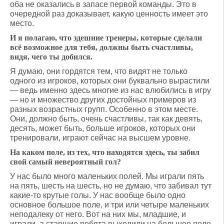
оба не оказались в запасе первой команды. Это в
очередной раз доказывает, какую ценность имеет это
место.
И я полагаю, что здешние тренеры, которые сделали
всё возможное для тебя, должны быть счастливы,
видя, чего ты добился.
Я думаю, они гордятся тем, что видят не только
одного из игроков, которых они буквально вырастили
— ведь именно здесь многие из нас влюбились в игру
— но и множество других достойных примеров из
разных возрастных групп. Особенно в этом месте.
Они, должно быть, очень счастливы, так как девять,
десять, может быть, больше игроков, которых они
тренировали, играют сейчас на высшем уровне.
На каком поле, из тех, что находятся здесь, ты забил
свой самый невероятный гол?
У нас было много маленьких полей. Мы играли пять
на пять, шесть на шесть, но не думаю, что забивал тут
какие-то крутые голы. У нас вообще было одно
основное большое поле, и три или четыре маленьких
неподалеку от него. Вот на них мы, младшие, и
играли, а старшие ребята выходили на большое поле.