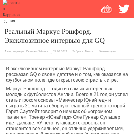
Реальный Маркус Рэшфорд.
Эксклюзивное интервью для GQ
Автор перевода:
Светлана Зайцева
22.03.2019
Рубрика:
Тексты
Комментарии
В эксклюзивном интервью Маркус Рашфорд
рассказал GQ о своем детстве и о том, как оказался на
футбольном поле, где открыл свою страсть к игре.
Маркус Рэшфорд — один из самых интересных
молодых футболистов Англии. Всего в 21 год он успел
стать игроком основы «Манчестер Юнайтед» и
сыграть 31 матч за сборную, главный тренер которой
Гарет Саутгейт говорит о нем как об «огромном
таланте». Тренер «Юнайтед» Оле Гуннар Сульшер
идет дальше: «У него пугающая скорость, он
становится все сильнее, он отлично удерживает мяч,