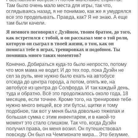
Там было очень мало места для игры, так что,
оглядываясь назад, я не понимаю, как же я умудрялся
все это проделывать. Правда, как? Я не знаю. А еще
там были качели.
Я немного поговорил с Дуэйном, твоим братом, до того,
как встретился с тобой, и он рассказал мне о той роли,
которую он сыграл в твоей жизни, о том, как он
помогал тебе в играх, тренировках и подобном. Ты
помнишь много таких моментов?
Конечно. Добираться куда-то было непросто, потому
что моя мама не водит. И до тех пор, пока Дуэйн не
сел за руль, мне нужно было ехать на автобусе
отсюда до центра города, а потом, опять же, на
автобусе из центра до Солфорда. И так каждый день,
туда и обратно. Всё это продолжалось около года, 18
месяцев, если точнее. Кроме того, на тренировке тебе
нужно много вещей, все эти бутсы, щитки и тому
подобное, так вот у меня была довольно тяжелая и
большая сумка с этим инвентарем, и в какой-то
момент это стало слишком. Так что, когда Дуэйн
получил права, он меня возил. Он путешествовал
повсюду. Он был на Чемпионате мира... Это безумие.