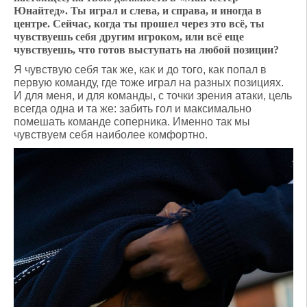
Юнайтед». Ты играл и слева, и справа, и иногда в
центре. Сейчас, когда ты прошел через это всё, ты
чувствуешь себя другим игроком, или всё еще
чувствуешь, что готов выступать на любой позиции?
Я чувствую себя так же, как и до того, как попал в
первую команду, где тоже играл на разных позициях.
И для меня, и для команды, с точки зрения атаки, цель
всегда одна и та же: забить гол и максимально
помешать команде соперника. Именно так мы
чувствуем себя наиболее комфортно.