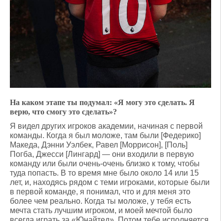
На каком этапе ты подумал: «Я могу это сделать. Я
верю, что смогу это сделать»?
Я видел других игроков академии, начиная с первой
команды. Когда я был моложе, там были [Федерико]
Македа, Дэнни Уэлбек, Равел [Моррисон], [Поль]
Погба, Джесси [Лингард] — они входили в первую
команду или были очень-очень близко к тому, чтобы
туда попасть. В то время мне было около 14 или 15
лет, и, находясь рядом с теми игроками, которые были
в первой команде, я понимал, что и для меня это
более чем реально. Когда ты моложе, у тебя есть
мечта стать лучшим игроком, и моей мечтой было
всегда играть за «Юнайтед». Потом тебе исполняется