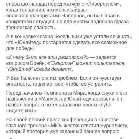
слова шотландца перед матчем с «Ливерпулем»,
когда тот заявил, что мерсисайдцы
являются фаворитами. Наверное, он был прав в
конкретной ситуации, но для многих подобная фраза –
тренерская слабость.
А в концовке сезона болельщики уже устали слышать,
что «Юнайтед» постарается сделать все возможное
для победы.
«
К чему были все эти разговоры?
» — задается
вопросом Брейн. «
"Эвертон" может попытаться.
"Юнайтед" всегда делает
».
У Ван Гала нет с этим проблем. Если он чувствует
опасность, то делает все, чтобы ее устранить.
Перед началом Чемпионата Мира, когда слухи о его
назначении в «Манчестер Юнайтед» возросли, он
назвал вопрос о потенциальном новом клубе
«идиотским».
На своей первой пресс-конференции в качестве
главного тренера «МЮ» жестко ответил журналисту,
который повторил уже заданный раннее вопрос: