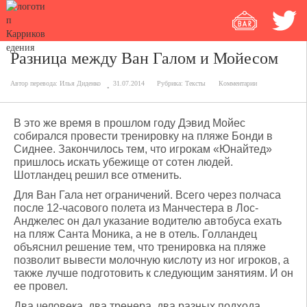
Разница между Ван Галом и Мойесом
Автор перевода:
Илья Диденко
31.07.2014
Рубрика:
Тексты
Комментарии
В это же время в прошлом году Дэвид Мойес
собирался провести тренировку на пляже Бонди в
Сиднее. Закончилось тем, что игрокам «Юнайтед»
пришлось искать убежище от сотен людей.
Шотландец решил все отменить.
Для Ван Гала нет ограничений. Всего через полчаса
после 12-часового полета из Манчестера в Лос-
Анджелес он дал указание водителю автобуса ехать
на пляж Санта Моника, а не в отель. Голландец
объяснил решение тем, что тренировка на пляже
позволит вывести молочную кислоту из ног игроков, а
также лучше подготовить к следующим занятиям. И он
ее провел.
Два человека, два тренера, два разных подхода.