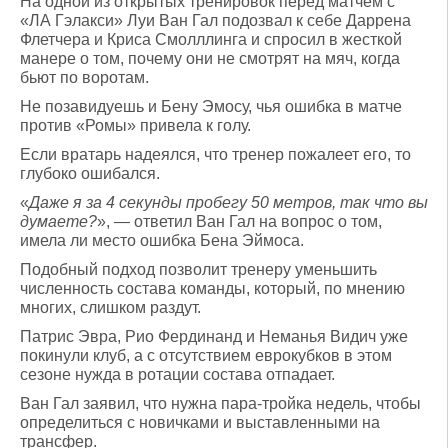
На одной из открытых тренировок перед матчем с
«ЛА Гэлакси» Луи Ван Гал подозвал к себе Даррена
Флетчера и Криса Смолллинга и спросил в жесткой
манере о том, почему они не смотрят на мяч, когда
бьют по воротам.
Не позавидуешь и Бену Эмосу, чья ошибка в матче
против «Ромы» привела к голу.
Если вратарь надеялся, что тренер пожалеет его, то
глубоко ошибался.
«
Даже я за 4 секунды пробегу 50 метров, так что вы
думаете?
», — ответил Ван Гал на вопрос о том,
имела ли место ошибка Бена Эймоса.
Подобный подход позволит тренеру уменьшить
численность состава команды, который, по мнению
многих, слишком раздут.
Патрис Эвра, Рио Фердинанд и Неманья Видич уже
покинули клуб, а с отсутствием еврокубков в этом
сезоне нужда в ротации состава отпадает.
Ван Гал заявил, что нужна пара-тройка недель, чтобы
определиться с новичками и выставленными на
трансфер.