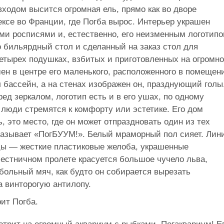
входом высится огромная ель, прямо как во дворе
се во Франции, где Погба вырос. Интерьер украшен
и росписями и, естественно, его неизменным логотип
 бильярдный стол и сделанный на заказ стол для
четырех подушках, взбитых и приготовленных на огромн
ен в центре его маленького, расположенного в помещен
 бассейн, а на стенах изображен он, празднующий голы
ед зеркалом, логотип есть и в его ушах, по одному
е люди стремятся к комфорту или эстетике. Его дом
, это место, где он может отпраздновать один из тех
называет «ПогБУУМ!». Белый мраморный пол сияет. Лин
цы — жесткие пластиковые желоба, украшенные
стничном пролете красуется большое чучело льва,
ольный мяч, как будто он собирается вырезать
а винторогую антилопу.
ит Погба.