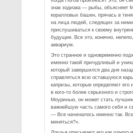
Когда Погба произносит это, он с
знак зодиака — рыбы, объясняет 
коралловых башен, прячась в теня
на лица людей, следящих за ними
прислушиваться к своему внутренн
будущее. Все это, конечно, нелепо,
аквариум.
Это странное и одновременно подх
именно такой причудливый и уника
который завершился два дня назад
справляться всю оставшуюся карь
капризы, которые определяют его 
в кого-то более серьезного и стро
Моуринью, он может стать лучшим 
важнейшую часть самого себя и св
— Все начиналось именно так. Все
меняться?».
Друзья описывают его как одного 