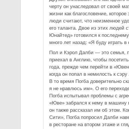
черту он унаследовал от своей м
жизни как благословение, которое
люди считают, что неизменное уд
его таланта. Двое из этих людей с
Юнайтед» готовился к последнему 
много лет назад: «Я буду играть в
Пол и Кэрол Далби — это семья, п
приехал в Англию, чтобы посетит
года, прежде чем перейти в «Ювен
когда он попал в немилость к сэр
В то время Погба доверительно ска
я не нравлюсь им». О его переход
Погба испытывал проблемы с агр
«Юве» забрался к нему в машину в
он также рассказал им об этом. К
Сити», Погба попросил Далби наве
в ресторане на втором этаже и гля