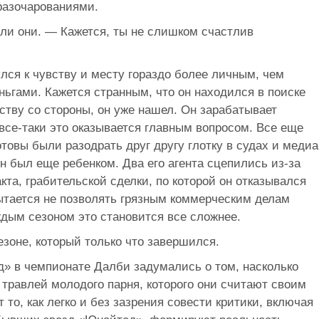
разочарованиями.
ли они. — Кажется, ты не слишком счастлив
улся к чувству и месту гораздо более личным, чем
еньгами. Кажется странным, что он находился в поиске
нству со стороны, он уже нашел. Он зарабатывает
все-таки это оказывается главным вопросом. Все еще
товы были разодрать друг другу глотку в судах и медиа
 он был еще ребенком. Два его агента сцепились из-за
кта, грабительской сделки, по которой он отказывался
пытается не позволять грязным коммерческим делам
ждым сезоном это становится все сложнее.
езоне, который только что завершился.
д» в чемпионате Далби задумались о том, насколько
 травлей молодого парня, которого они считают своим
то, как легко и без зазрения совести критики, включая