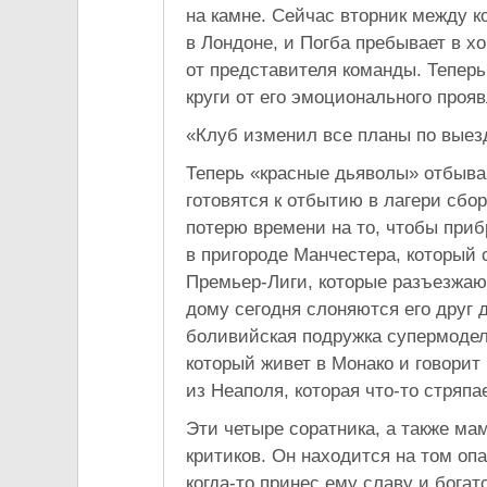
на камне. Сейчас вторник между к
в Лондоне, и Погба пребывает в х
от представителя команды. Теперь
круги от его эмоционального проя
«Клуб изменил все планы по выезд
Теперь «красные дьяволы» отбываю
готовятся к отбытию в лагери сбо
потерю времени на то, чтобы прибр
в пригороде Манчестера, который
Премьер-Лиги, которые разъезжаю
дому сегодня слоняются его друг 
боливийская подружка супермодел
который живет в Монако и говорит 
из Неаполя, которая что-то стряпа
Эти четыре соратника, а также ма
критиков. Он находится на том оп
когда-то принес ему славу и богат