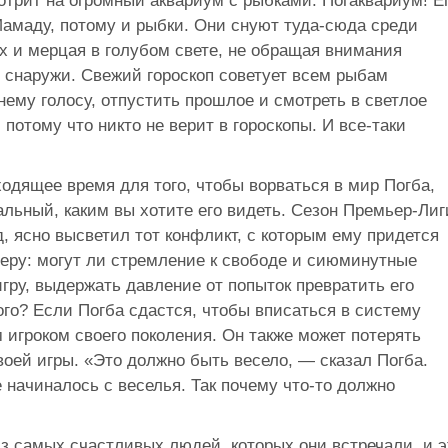
мотрит на огромный аквариум с рыбками. Погаквариум! Е
Мамаду, потому и рыбки. Они снуют туда-сюда среди
х и мерцая в голубом свете, не обращая внимания
 снаружи. Свежий гороскоп советует всем рыбам
ему голосу, отпустить прошлое и смотреть в светлое
 потому что никто не верит в гороскопы. И все-таки
одящее время для того, чтобы ворваться в мир Погба,
льный, каким вы хотите его видеть. Сезон Премьер-Лиг
, ясно высветил тот конфликт, с которым ему придется
еру: могут ли стремление к свободе и сиюминутные
игру, выдержать давление от попыток превратить его
гого? Если Погба сдастся, чтобы вписаться в систему
игроком своего поколения. Он также может потерять
оей игры. «Это должно быть весело, — сказал Погба.
 начиналось с веселья. Так почему что-то должно
из самых счастливых людей, которых они встречали, и э