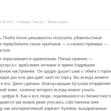
8.06.2018
Рубрика:
Тексты
Комментарии
ль Погба полон решимости получить удовольствие
ся переубедить своих критиков — и своего тренера —
лучше.
 и опрыскивается одеколоном. Погнастроение —
ускуса с арабскими нотками и ярким бодрящим
рачное настроение. Он щедро душит шею с обеих сторон
едок раз или два дает залп по торсу. Вы всегда можете
е его. Дело сделано, благоухающая бутылка отправляет
ной кожи, хозяина которого всегда можно узнать
 цифре 6. Как и все люди, поднявшиеся из безвестност
тарается как можно реже упускать собственное имя
ду как альтернативный вариант буковок, выцарапанных