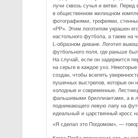
лучи сквозь сучья и ветви. Перед 
в общественном жилищном комплек
фотографиями, трофеями, стенным
«PP». Этим логотипом украшен его
настольного футбола, а также на 
L-образном диване. Логотип выкош
футбольного поля, где раньше был
На случай, если он задержится пер
на серьге в каждое ухо. Некоторы
создан, чтобы вселять уверенность
пушечных выстрелов, которые он 
холодные и современные. Лестни
фальшивыми бриллиантами, а в ле
поднимающего левую лапу на футб
идеальный и царственный кросс н
«Я сделал это Погдомом», — говор