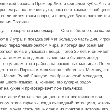
онцовкой сезона в Премьер-Лиге и финалом Кубка Англ
орошем расположении духа, пока не открывает сообщени
 он лишился точки опоры, и в воздухе будто расходятся
вления Погсилы.
у, — говорит его менеджер. — Они выбили его из колеи
т в 7 утра, и поездка займет большую часть дня. Игро
рных перед Чемпионатом мира, а потеря дня означает
аться дома и упаковать вещи. Погба 25 лет, и он живет
 стал домом для дюжин нынешних и бывших звезд
т по улицам этого района на роскошных машинах. По ег
детства из Парижа и мальчик на побегушках Мамаду, его
ь Мария Зулай Салауэс, его бразильский менеджер,
на шести языках, и, конечно, его кухарка родом
ет на кухне и приговаривает по-итальянски.
ма и двое братьев, защищают его от постоянного воя
асном этапе карьеры, когда очевидный потенциал, котор
ство, может стать лишь одним из пунктов в истории его