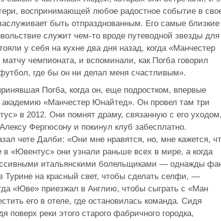
атери, воспринимающей любое радостное событие в сво
 заслуживает быть отпразднованным. Его самые близкие
овольствие служит чем-то вроде путеводной звезды для
тояли у себя на кухне два дня назад, когда «Манчестер
матчу чемпионата, и вспоминали, как Погба говорил
 футбол, где бы он ни делал меня счастливым».
ринявшая Погба, когда он, еще подростком, впервые
ь академию «Манчестер Юнайтед». Он провел там три
тус» в 2012. Они помнят драму, связанную с его уходом
у Алексу Фергюсону и покинул клуб забесплатно.
зал чете Далби: «Они мне нравятся, но, мне кажется, ч
е в «Ювентус» они узнали раньше всех в мире, а когда
ессивными итальянскими болельщиками — однажды фа
 Турине на красный свет, чтобы сделать селфи, —
огда «Юве» приезжал в Англию, чтобы сыграть с «Ман
стить его в отеле, где остановилась команда. Сидя
дя поверх реки этого старого фабричного городка,