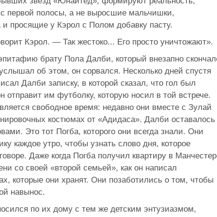
бывших звезд «Юнайтед», формируют реальность,
 с первой полосы, а не выросшие мальчишки,
 и просящие у Кэрол с Полом добавку пасту.
ворит Кэрол. — Так жестоко... Его просто уничтожают».
 эпитафию брату Пола Далби, который внезапно скончал
 услышал об этом, он сорвался. Несколько дней спустя
исал Далби записку, в которой сказал, что гол был
н отправит им футболку, которую носил в той встрече.
оявляется свободное время: недавно они вместе с Зулай
ренировочных костюмах от «Адидаса». Далби оставалось
вами. Это тот Погба, которого они всегда знали. Они
ику каждое утро, чтобы узнать слово дня, которое
говоре. Даже когда Погба получил квартиру в Манчестер
ени со своей «второй семьей», как он написал
х, которые они хранят. Они позаботились о том, чтобы
дой навынос.
осился по их дому с тем же детским энтузиазмом,