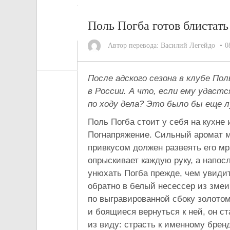
Поль Погба готов блистать
Автор перевода:
Василий Легейдо
0
После адского сезона в клубе По
в России. А что, если ему удаст
по ходу дела? Это было бы еще 
Поль Погба стоит у себя на кухне
Погнапряжение. Сильный аромат м
привкусом должен развеять его м
опрыскивает каждую руку, а напосл
унюхать Погба прежде, чем увидит
обратно в белый несессер из змеи
по выгравированной сбоку золотом
и боящиеся вернуться к ней, он с
из виду: страсть к именному брен