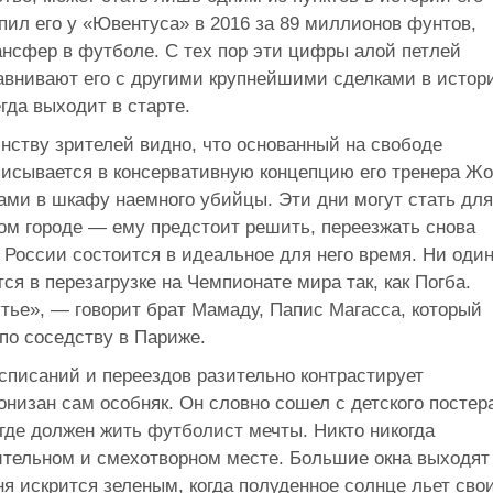
пил его у «Ювентуса» в 2016 за 89 миллионов фунтов,
ансфер в футболе. С тех пор эти цифры алой петлей
равнивают его с другими крупнейшими сделками в истор
гда выходит в старте.
инству зрителей видно, что основанный на свободе
писывается в консервативную концепцию его тренера Жо
ами в шкафу наемного убийцы. Эти дни могут стать для
ом городе — ему предстоит решить, переезжать снова
в России состоится в идеальное для него время. Ни оди
тся в перезагрузке на Чемпионате мира так, как Погба.
тье», — говорит брат Мамаду, Папис Магасса, который
 по соседству в Париже.
списаний и переездов разительно контрастирует
низан сам особняк. Он словно сошел с детского постер
где должен жить футболист мечты. Никто никогда
тительном и смехотворном месте. Большие окна выходят
ня искрится зеленым, когда полуденное солнце льет сво