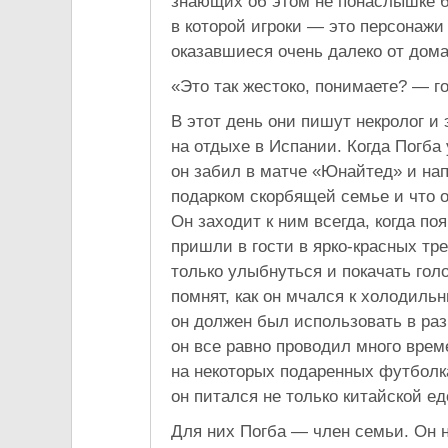
знающих об этом не понаслышке 
в которой игроки — это персонажи
оказавшиеся очень далеко от дома
«Это так жестоко, понимаете? — го
В этот день они пишут некролог и
на отдыхе в Испании. Когда Погба
он забил в матче «Юнайтед» и нап
подарком скорбящей семье и что о
Он заходит к ним всегда, когда п
пришли в гости в ярко-красных т
только улыбнуться и покачать голо
помнят, как он мчался к холодильн
он должен был использовать в раз
он все равно проводил много врем
на некоторых подаренных футболка
он питался не только китайской е
Для них Погба — член семьи. Он н