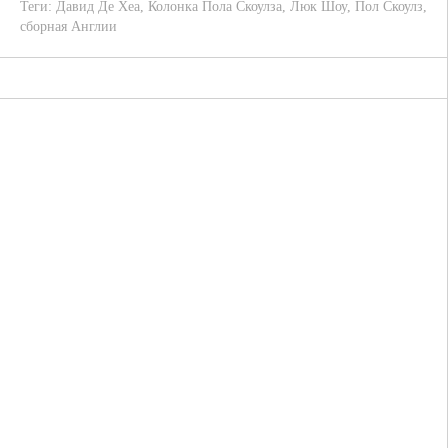
Теги:
Давид Де Хеа
,
Колонка Пола Скоулза
,
Люк Шоу
,
Пол Скоулз
,
сборная Англии