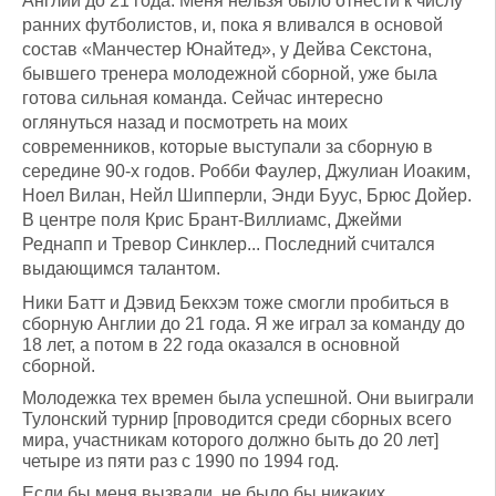
Англии до 21 года. Меня нельзя было отнести к числу
ранних футболистов, и, пока я вливался в основой
состав «Манчестер Юнайтед», у Дейва Секстона,
бывшего тренера молодежной сборной, уже была
готова сильная команда. Сейчас интересно
оглянуться назад и посмотреть на моих
современников, которые выступали за сборную в
середине 90-х годов. Робби Фаулер, Джулиан Иоаким,
Ноел Вилан, Нейл Шипперли, Энди Буус, Брюс Дойер.
В центре поля Крис Брант-Виллиамс, Джейми
Реднапп и Тревор Синклер... Последний считался
выдающимся талантом.
Ники Батт и Дэвид Бекхэм тоже смогли пробиться в
сборную Англии до 21 года. Я же играл за команду до
18 лет, а потом в 22 года оказался в основной
сборной.
Молодежка тех времен была успешной. Они выиграли
Тулонский турнир [проводится среди сборных всего
мира, участникам которого должно быть до 20 лет]
четыре из пяти раз с 1990 по 1994 год.
Если бы меня вызвали, не было бы никаких