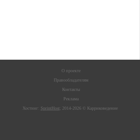
О проекте
Правообладателям
Контакты
Реклама
Хостинг:
SprintHost
; 2014-2026 © Карриковедение