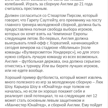
колебаний. Играть за сборную Англии до 21 года
считалось престижным.
Должен согласиться со Стюартом Пирсом, который
говорит, что Гарету Саутгейту, его преемнику на посту
главного тренера молодежной сборной, должна быть
предоставлена полная свобода выбора игроков,
которых он хочет взять на Чемпионат Европы
следующим летом. Во-первых, Англия должна
выигрывать плей-офф с Хорватией, начинающийся
сегодня вечером на стадионе «Молинью» [поле
команды «Вулверхэмптон Уондерерс»], но для этого
нужно собрать лучшую команду из всех возможных.
Англия – футбольная держава, она должна серьезно
отнестись к турниру. Или вы берете лучших игроков,
или не едете вообще.
Хороший пример футболиста, который может извлечь
много полезного из игр за молодежную сборную – Люк
Шоу. Карьера Шоу в «Юнайтед» еще толком не
началась, но если он хорошо покажет себя и
реализует свой потенциал, то на следующие лет 12
может стать основным левым защитником и
«Манчестер Юнайтед», и сборной Англии. Ему пойдет