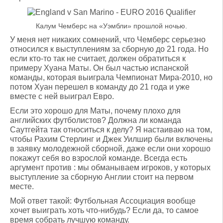
Калум Чемберс на «Уэмбли» прошлой ночью.
У меня нет никаких сомнений, что Чемберс серьезно
относился к выступлениям за сборную до 21 года. Но
если кто-то так не считает, должен обратиться к
примеру Хуана Маты. Он был частью испанской
команды, которая выиграла Чемпионат Мира-2010, но
потом Хуан перешел в команду до 21 года и уже
вместе с ней выиграл Евро.
Если это хорошо для Маты, почему плохо для
английских футболистов? Должна ли команда
Саутгейта так относиться к делу? Я настаиваю на том,
чтобы Рахим Стерлинг и Джек Уилшир были включены
в заявку молодежной сборной, даже если они хорошо
покажут себя во взрослой команде. Всегда есть
аргумент против : мы обманываем игроков, у которых
выступление за сборную Англии стоит на первом
месте.
Мой ответ такой: Футбольная Ассоциация вообще
хочет выиграть хоть что-нибудь? Если да, то самое
время собрать лучшую команду.