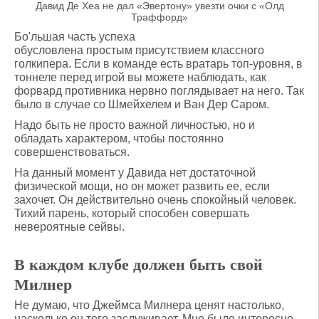
Давид Де Хеа не дал «Эвертону» увезти очки с «Олд
Траффорд»
Бо'льшая часть успеха
обусловлена простым присутствием классного
голкипера. Если в команде есть вратарь топ-уровня, в
тоннеле перед игрой вы можете наблюдать, как
форвард противника нервно поглядывает на него. Так
было в случае со Шмейхелем и Ван Дер Саром.
Надо быть не просто важной личностью, но и
обладать характером, чтобы постоянно
совершенствоваться.
На данный момент у Давида нет достаточной
физической мощи, но он может развить ее, если
захочет. Он действительно очень спокойный человек.
Тихий парень, который способен совершать
невероятные сейвы.
В каждом клубе должен быть свой
Милнер
Не думаю, что Джеймса Милнера ценят настолько,
насколько он того заслуживает. Мне было интересно