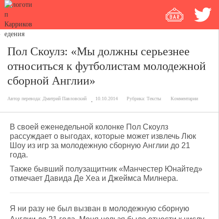
Пол Скоулз: «Мы должны серьезнее
относиться к футболистам молодежной
сборной Англии»
Автор перевода:
Дмитрий Павловский
10.10.2014
Рубрика:
Тексты
Комментарии
В своей еженедельной колонке Пол Скоулз
рассуждает о выгодах, которые может извлечь Люк
Шоу из игр за молодежную сборную Англии до 21
года.
Также бывший полузащитник «Манчестер Юнайтед»
отмечает Давида Де Хеа и Джеймса Милнера.
Я ни разу не был вызван в
молодежную сборную