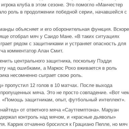
 игрока клуба в этом сезоне. Это помогло «Манчестер
ало роль в продолжении победной серии, начавшейся с
манды объясняет и его оборонительная функция. Вскоре
тяще отобрал мяч у Саидо Мане. «В таких ситуациях
играет рядом с защитниками и устраняет опасность для
атча комментатор Алан Смит.
енить центрального защитника, поскольку Пэдди
ту над ошибками, а Маркос Рохо вживается в роль
рика несомненно сыграет свою роль.
 пропустил 12 голов в 10 матчах. После выхода
3 пропущенных мяча. Это не просто совпадение. «Вот че
л. «Помощь защитникам, опыт, футбольный интеллект».
найтед» от ответного мяча «Саутгемптона». Маруан
удержал контроль над мячом, и «красные дьяволы»
я. Каррик отчаянно бросился к Грациано Пелле, но мяч