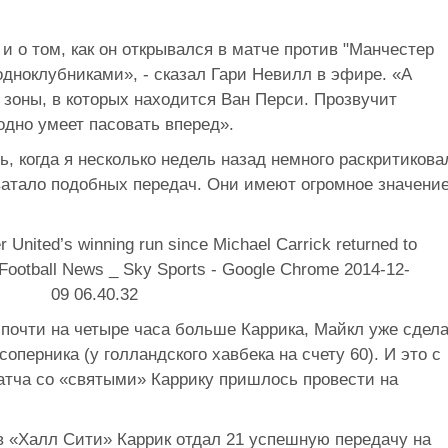
и о том, как он открывался в матче против "Манчестер
дноклубниками», - сказал Гари Невилл в эфире. «А
зоны, в которых находится Ван Перси. Прозвучит
одно умеет пасовать вперед».
ь, когда я несколько недель назад немного раскритикова
ватало подобных передач. Они имеют огромное значени
 почти на четыре часа больше Каррика, Майкл уже сдел
соперника (у голландского хавбека на счету 60). И это с
атча со «святыми» Каррику пришлось провести на
в «Халл Сити» Каррик отдал 21 успешную передачу на