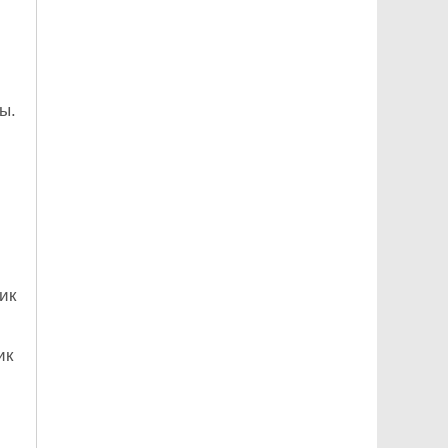
ы.
ик
ик