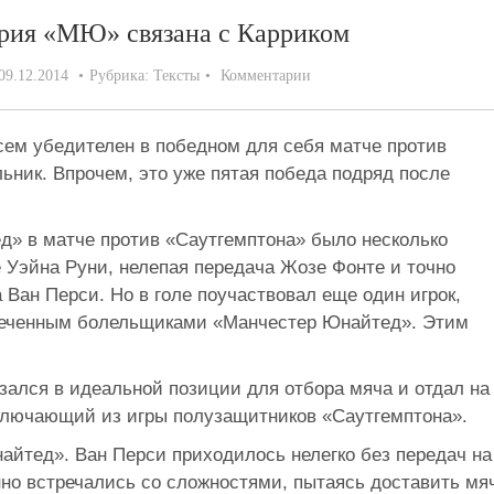
ерия «МЮ» связана с Карриком
09.12.2014
Рубрика:
Тексты
Комментарии
ем убедителен в победном для себя матче против
ьник. Впрочем, это уже пятая победа подряд после
д» в матче против «Саутгемптона» было несколько
Уэйна Руни, нелепая передача Жозе Фонте и точно
 Ван Перси. Но в голе поучаствовал еще один игрок,
амеченным болельщиками «Манчестер Юнайтед». Этим
зался в идеальной позиции для отбора мяча и отдал на
ключающий из игры полузащитников «Саутгемптона».
айтед». Ван Перси приходилось нелегко без передач на
нно встречались со сложностями, пытаясь доставить мя