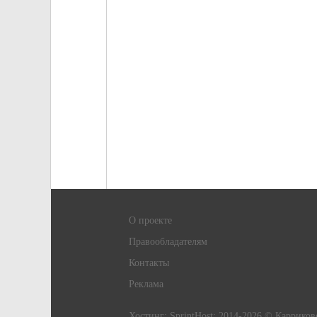
О проекте
Правообладателям
Контакты
Реклама
Хостинг:
SprintHost
; 2014-2026 © Карриков