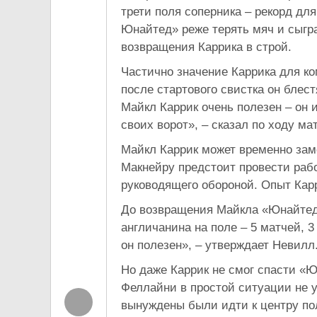
трети поля соперника – рекорд для
Юнайтед» реже терять мяч и сыгр
возвращения Каррика в строй.
Частично значение Каррика для ко
после стартового свистка он блес
Майкл Каррик очень полезен – он 
своих ворот», – сказал по ходу м
Майкл Каррик может временно зам
Макнейру предстоит провести рабо
руководящего обороной. Опыт Кар
До возвращения Майкла «Юнайтед»
англичанина на поле – 5 матчей, 
он полезен», – утверждает Невил
Но даже Каррик не смог спасти «Ю
Феллайни в простой ситуации не 
вынуждены были идти к центру пол