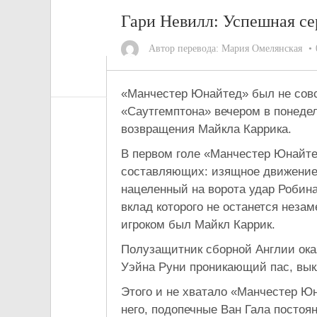
Гари Невилл: Успешная с
Автор перевода:
Мария Омелянская
«Манчестер Юнайтед» был не совс
«Саутгемптона» вечером в понедел
возвращения Майкла Каррика.
В первом голе «Манчестер Юнайте
составляющих: изящное движение 
нацеленный на ворота удар Робина
вклад которого не останется нез
игроком был Майкл Каррик.
Полузащитник сборной Англии ока
Уэйна Руни проникающий пас, вы
Этого и не хватало «Манчестер Юн
него, подопечные Ван Гала постоя