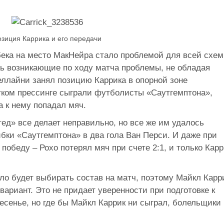
зиция Каррика и его передачи
ека на место МакНейра стало проблемой для всей схем
ь возникающие по ходу матча проблемы, не обладая
ллайни занял позицию Каррика в опорной зоне
стком прессинге сыграли футболисты «Саутгемптона»,
а к нему попадал мяч.
ед» все делает неправильно, но все же им удалось
ибки «Саутгемптона» в два гола Ван Перси. И даже при
победу – Рохо потерял мяч при счете 2:1, и только Карр
ло будет выбирать состав на матч, поэтому Майкл Карр
вариант. Это не придает уверенности при подготовке к
есенье, но где бы Майкл Каррик ни сыграл, болельщики