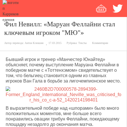
Фил Невилл: «Маруан Феллайни стал
ключевым игроком "МЮ"»
Автор перевода:
Антон Клюшин
17.03.2015
Рубрика:
Тексты
Комментарии
Бывший игрок и тренер «Манчестер Юнайтед»
объясняет, почему выступление Маруана Феллайни в
победном матче с «Тоттенхэмом» свидетельствует о
том, что бельгиец становится одним из главных
игроков Ван Гала в борьбе за лигочемпионское место.
В выразительной победе над «шпорами» было много
положительных моментов, мне больше всего
понравились овации трибун Феллайни, покидающему
площадку незадолго до окончания матча.