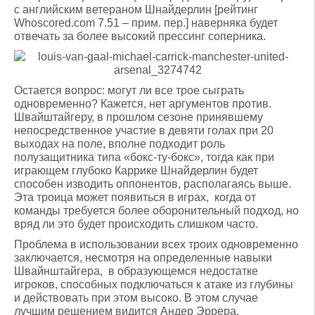
с английским ветераном Шнайдерлин [рейтинг
Whoscored.com 7.51 – прим. пер.] наверняка будет
отвечать за более высокий прессинг соперника.
Остается вопрос: могут ли все трое сыграть
одновременно? Кажется, нет аргументов против.
Швайштайгеру, в прошлом сезоне принявшему
непосредственное участие в девяти голах при 20
выходах на поле, вполне подходит роль
полузащитника типа «бокс-ту-бокс», тогда как при
играющем глубоко Каррике Шнайдерлин будет
способен изводить оппонентов, располагаясь выше.
Эта троица может появиться в играх, когда от
команды требуется более оборонительный подход, но
вряд ли это будет происходить слишком часто.
Проблема в использовании всех троих одновременно
заключается, несмотря на определенные навыки
Швайнштайгера, в образующемся недостатке
игроков, способных подключаться к атаке из глубины
и действовать при этом высоко. В этом случае
лучшим решением видится Андер Эррера.