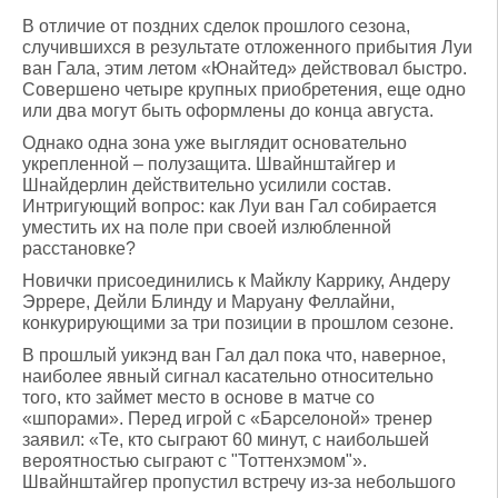
В отличие от поздних сделок прошлого сезона,
случившихся в результате отложенного прибытия Луи
ван Гала, этим летом «Юнайтед» действовал быстро.
Совершено четыре крупных приобретения, еще одно
или два могут быть оформлены до конца августа.
Однако одна зона уже выглядит основательно
укрепленной – полузащита. Швайнштайгер и
Шнайдерлин действительно усилили состав.
Интригующий вопрос: как Луи ван Гал собирается
уместить их на поле при своей излюбленной
расстановке?
Новички присоединились к Майклу Каррику, Андеру
Эррере, Дейли Блинду и Маруану Феллайни,
конкурирующими за три позиции в прошлом сезоне.
В прошлый уикэнд ван Гал дал пока что, наверное,
наиболее явный сигнал касательно относительно
того, кто займет место в основе в матче со
«шпорами». Перед игрой с «Барселоной» тренер
заявил: «Те, кто сыграют 60 минут, с наибольшей
вероятностью сыграют с "Тоттенхэмом"».
Швайнштайгер пропустил встречу из-за небольшого