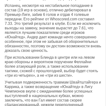
Испанец, несмотря на нестабильное попадание в
состав (19 игр в основе), отлично дебютировал в
Премьер-Лиге, забив 6 голов и отдав 4 голевые
передачи. Его рейтинг от Whoscored.com составил
7.33. Это третий результат в клубе. Если же исключить
выходы на замену, значение вырастет до 7.61, что
является лучшим показателем среди игроков
«Юнайтед». Андер дает команде нечто совершенно
особенное, при этом не забывая об оборонительных
обязанностях, поэтому он достоин возможности вновь
доказать свою ценность.
При использовании Блинда в центре или на левом
краю обороны и вероятном поручении Феллайни
более атакующей роли, а также использовании
тактики, схожей с прошлогодней, выбор будет стоять
«три из четырех», а не «три из шести».
Учитывая подверженность травмам Швайтштайгера и
Каррика, а также возвращение «Юнайтед» в Лигу
Чемпионов вкупе с ожиданиями более успешных
выступлений в национальных кубках, можно
заключить, что ван Гал имеет состав скорее
сбалансированный, нежели переполненный