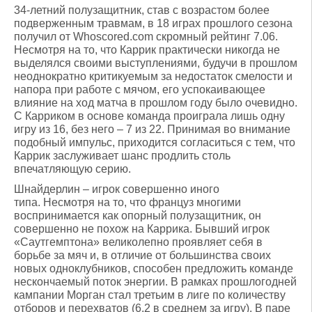
34-летний полузащитник, став с возрастом более
подверженным травмам, в 18 играх прошлого сезона
получил от Whoscored.com скромный рейтинг 7.06.
Несмотря на то, что Каррик практически никогда не
выделялся своими выступлениями, будучи в прошлом
неоднократно критикуемым за недостаток смелости и
напора при работе с мячом, его успокаивающее
влияние на ход матча в прошлом году было очевидно.
С Карриком в основе команда проиграла лишь одну
игру из 16, без него – 7 из 22. Принимая во внимание
подобный импульс, приходится согласиться с тем, что
Каррик заслуживает шанс продлить столь
впечатляющую серию.
Шнайдерлин – игрок совершенно иного
типа. Несмотря на то, что француз многими
воспринимается как опорный полузащитник, он
совершенно не похож на Каррика. Бывший игрок
«Саутгемптона» великолепно проявляет себя в
борьбе за мяч и, в отличие от большинства своих
новых одноклубников, способен предложить команде
нескончаемый поток энергии. В рамках прошлогодней
кампании Морган стал третьим в лиге по количеству
отборов и перехватов (6.2 в среднем за игру). В паре