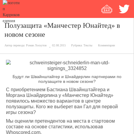
Полузащита «Манчестер Юнайтед» в
новом сезоне
Автор перевода:
Роман Лоскутов
02.08.2015
Рубрика:
Тексты
Комментарии
Будут ли Швайнштайгер и Шнайдерлин партнерами по
полузащите в новом сезоне?
С приобретением Бастиана Швайнштайгера и
Моргана Шнайдерлина у «Манчестер Юнайтед»
появилось множество вариантов в центре
полузащиты. Кого же выберет ван Гал для первой
игры сезона?
Мы оценили претендентов на места в стартовом
составе на основе статистики, использовав
Whoscored.com.