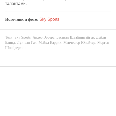
талантами.
Источник и фото:
Sky Sports
Теги:
Sky Sports
,
Андер Эррера
,
Бастиан Швайнштайгер
,
Дейли
Блинд
,
Луи ван Гал
,
Майкл Каррик
,
Манчестер Юнайтед
,
Морган
Шнайдерлин