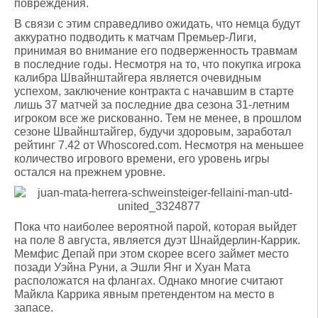
повреждения.
В связи с этим справедливо ожидать, что немца будут
аккуратно подводить к матчам Премьер-Лиги,
принимая во внимание его подверженность травмам
в последние годы. Несмотря на то, что покупка игрока
калибра Швайнштайгера является очевидным
успехом, заключение контракта с начавшим в старте
лишь 37 матчей за последние два сезона 31-летним
игроком все же рискованно. Тем не менее, в прошлом
сезоне Швайнштайгер, будучи здоровым, заработал
рейтинг 7.42 от Whoscored.com. Несмотря на меньшее
количество игрового времени, его уровень игры
остался на прежнем уровне.
Пока что наиболее вероятной парой, которая выйдет
на поле 8 августа, является дуэт Шнайдерлин-Каррик.
Мемфис Депай при этом скорее всего займет место
позади Уэйна Руни, а Эшли Янг и Хуан Мата
расположатся на флангах. Однако многие считают
Майкла Каррика явным претендентом на место в
запасе.