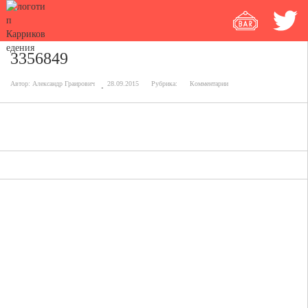
3356849
Автор:
Александр Граирович
28.09.2015
Рубрика:
Комментарии