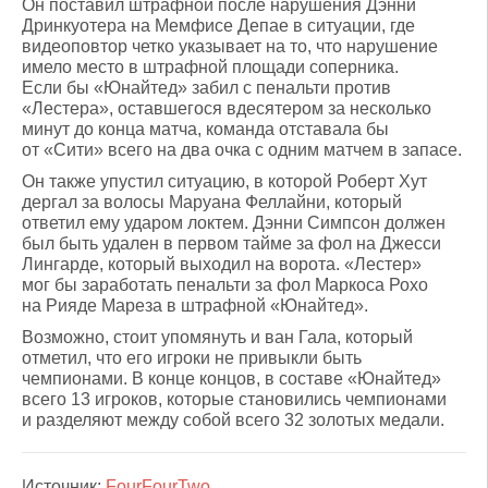
Он поставил штрафной после нарушения Дэнни
Дринкуотера на Мемфисе Депае в ситуации, где
видеоповтор четко указывает на то, что нарушение
имело место в штрафной площади соперника.
Если бы «Юнайтед» забил с пенальти против
«Лестера», оставшегося вдесятером за несколько
минут до конца матча, команда отставала бы
от «Сити» всего на два очка с одним матчем в запасе.
Он также упустил ситуацию, в которой Роберт Хут
дергал за волосы Маруана Феллайни, который
ответил ему ударом локтем. Дэнни Симпсон должен
был быть удален в первом тайме за фол на Джесси
Лингарде, который выходил на ворота. «Лестер»
мог бы заработать пенальти за фол Маркоса Рохо
на Рияде Мареза в штрафной «Юнайтед».
Возможно, стоит упомянуть и ван Гала, который
отметил, что его игроки не привыкли быть
чемпионами. В конце концов, в составе «Юнайтед»
всего 13 игроков, которые становились чемпионами
и разделяют между собой всего 32 золотых медали.
Источник:
FourFourTwo