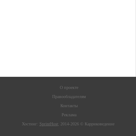
О проекте
Правообладателям
Контакты
Реклама
Хостинг:
SprintHost
; 2014-2026 © Карриковедение