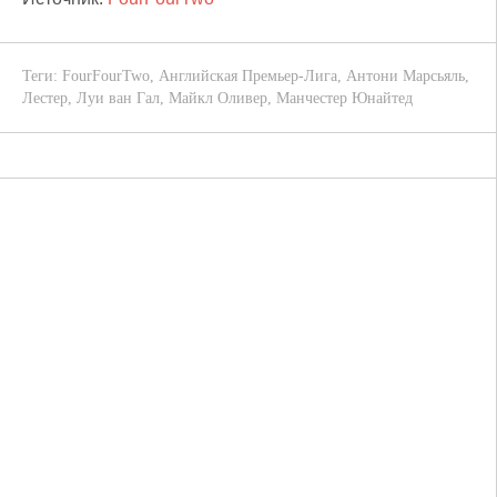
Теги:
FourFourTwo
,
Английская Премьер-Лига
,
Антони Марсьяль
,
Лестер
,
Луи ван Гал
,
Майкл Оливер
,
Манчестер Юнайтед