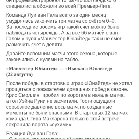
он продемонстрировал то, за что шотландского
специалиста обожали во всей Премьер-Лиге.
Команда Луи ван Гала всего за один месяц
умудрялась закончить три матча со счётом 0–0.
За последние восемь игр такой счет можно было
наблюдать четырежды. А за все 66 матчей с ван
Галом у руля «Манчестер Юнайтед» так и не смог
размочить счет в девяти.
Давайте вспомним матчи этого сезона, которые
закончились с нулями на табло.
«Манчестер Юнайтед» — «Ньюкасл Юнайтед»
(22 августа)
После победы в стартовых играх «Юнайтед» не хотел
прощаться с показателем домашних побед в сезоне.
Крис Смоллинг пробил по воротам в начале матча,
а гол Уэйна Руни не засчитали. Гости ощущали
серьезное давление весь матч, но созданные
моменты не были опасными. В стартовых 12 матчах
команда Стива Макларена только в этой встрече
сохранила ворота «сухими».
Реакция Луи ван Гала: