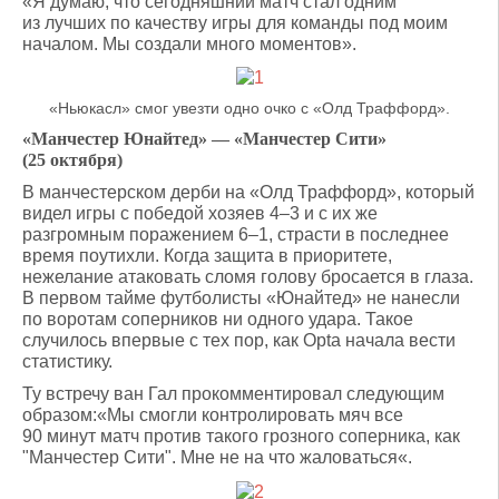
«Я думаю, что сегодняшний матч стал одним
из лучших по качеству игры для команды под моим
началом. Мы создали много моментов».
«Ньюкасл» смог увезти одно очко с «Олд Траффорд».
«Манчестер Юнайтед» — «Манчестер Сити»
(25 октября)
В манчестерском дерби на «Олд Траффорд», который
видел игры с победой хозяев 4–3 и с их же
разгромным поражением 6–1, страсти в последнее
время поутихли. Когда защита в приоритете,
нежелание атаковать сломя голову бросается в глаза.
В первом тайме футболисты «Юнайтед» не нанесли
по воротам соперников ни одного удара. Такое
случилось впервые с тех пор, как Opta начала вести
статистику.
Ту встречу ван Гал прокомментировал следующим
образом:«Мы смогли контролировать мяч все
90 минут матч против такого грозного соперника, как
"Манчестер Сити". Мне не на что жаловаться«.