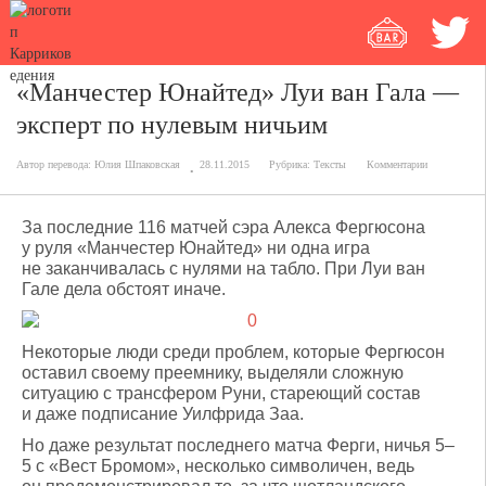
«Манчестер Юнайтед» Луи ван Гала —
эксперт по нулевым ничьим
Автор перевода:
Юлия Шпаковская
28.11.2015
Рубрика:
Тексты
Комментарии
За последние 116 матчей сэра Алекса Фергюсона
у руля «Манчестер Юнайтед» ни одна игра
не заканчивалась с нулями на табло. При Луи ван
Гале дела обстоят иначе.
Некоторые люди среди проблем, которые Фергюсон
оставил своему преемнику, выделяли сложную
ситуацию с трансфером Руни, стареющий состав
и даже подписание Уилфрида Заа.
Но даже результат последнего матча Ферги, ничья 5–
5 с «Вест Бромом», несколько символичен, ведь