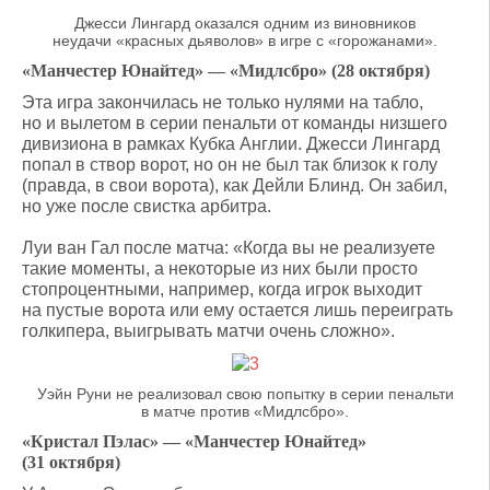
Джесси Лингард оказался одним из виновников
неудачи «красных дьяволов» в игре с «горожанами».
«Манчестер Юнайтед» — «Мидлсбро» (28 октября)
Эта игра закончилась не только нулями на табло,
но и вылетом в серии пенальти от команды низшего
дивизиона в рамках Кубка Англии. Джесси Лингард
попал в створ ворот, но он не был так близок к голу
(правда, в свои ворота), как Дейли Блинд. Он забил,
но уже после свистка арбитра.
Луи ван Гал после матча: «Когда вы не реализуете
такие моменты, а некоторые из них были просто
стопроцентными, например, когда игрок выходит
на пустые ворота или ему остается лишь переиграть
голкипера, выигрывать матчи очень сложно».
Уэйн Руни не реализовал свою попытку в серии пенальти
в матче против «Мидлсбро».
«Кристал Пэлас» — «Манчестер Юнайтед»
(31 октября)