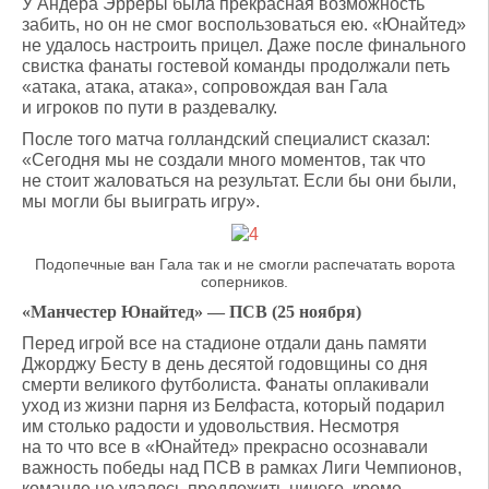
У Андера Эрреры была прекрасная возможность
забить, но он не смог воспользоваться ею. «Юнайтед»
не удалось настроить прицел. Даже после финального
свистка фанаты гостевой команды продолжали петь
«атака, атака, атака», сопровождая ван Гала
и игроков по пути в раздевалку.
После того матча голландский специалист сказал:
«Сегодня мы не создали много моментов, так что
не стоит жаловаться на результат. Если бы они были,
мы могли бы выиграть игру».
Подопечные ван Гала так и не смогли распечатать ворота
соперников.
«Манчестер Юнайтед» — ПСВ (25 ноября)
Перед игрой все на стадионе отдали дань памяти
Джорджу Бесту в день десятой годовщины со дня
смерти великого футболиста. Фанаты оплакивали
уход из жизни парня из Белфаста, который подарил
им столько радости и удовольствия. Несмотря
на то что все в «Юнайтед» прекрасно осознавали
важность победы над ПСВ в рамках Лиги Чемпионов,
команде не удалось предложить ничего, кроме