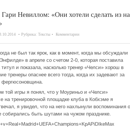
 Гари Невиллом: «Они хотели сделать из на
»
8.10.2014
Рубрика:
Тексты
Комментарии
гда не был так ярок, как в момент, когда мы обсуждали
нфилде» в апреле со счетом 2-0, которая поставила
 титул и показала, насколько тренер «Челси» хорош в
ие тренеры опаснее всего тогда, когда их задевают за
то фергюсоновщина.
м той игры я понял, что у Моуриньо и «Челси»
е на тренировочной площадке клуба в Кобхэме я
твечал, я увидел, что на него нахлынули воспоминания 
не собирались быть шутами на чужом празднике.