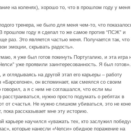
ание на коленях), хорошо то, что в прошлом году у меня
дого тренера, не было для меня чем-то, что показалос
В прошлом году я сделал то же самое против “ПСЖ” и
ще раз. Это является частью меня. Получается так, что
свои эмоции, скрывать радость».
маю, я уже был готов покинуть Португалию, и эта игра 
“Челси” уже проявили заинтересованность. Я был готов».
 и оглядываясь на другой этап его карьеры – работу
 «Барселоне», он вспоминает, как смеялся со своим
 говорил, а я с ним не соглашался, что если мы
р расстраиваться, нужно просто подумать о ребятах в
ют от счастья. Не нужно слишком убиваться, это не кон
т, пока рассказывает мне эту историю.
ой карьере научился «уважать тех, кто заслужил победу
лас», которые нанесли «Челси» обидное поражение на