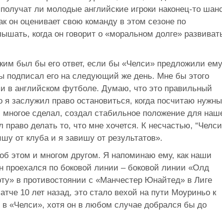
 получат ли молодые английские игроки наконец-то шан
ак он оценивает свою команду в этом сезоне по
ышать, когда он говорит о «моральном долге» развиват
каким был бы его ответ, если бы «Челси» предложили ем
ы подписал его на следующий же день. Мне бы этого
” и в английском футболе. Думаю, что это правильный
то я заслужил право остановиться, когда посчитаю нужн
л, многое сделал, создал стабильное положение для наш
л право делать то, что мне хочется. К несчастью, “Челси
ишу от клуба и я завишу от результатов».
об этом и многом другом. Я напоминаю ему, как наши
он проехался по боковой линии – боковой линии «Олд
ту» в противостоянии с «Манчестер Юнайтед» в Лиге
атче 10 лет назад, это стало вехой на пути Моуриньо к
 в «Челси», хотя он в любом случае добрался бы до