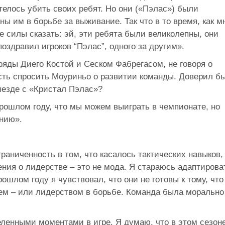
телось убить своих ребят. Но они («Пэлас») были
ы им в борьбе за выживание. Так что в то время, как м
е силы сказать: эй, эти ребята были великолепны, они
оздравил игроков “Пэлас”, одного за другим».
ряды Диего Костой и Сеском Фабрегасом, не говоря о
ость спросить Моуриньо о развитии команды. Доверил б
ыезде с «Кристал Пэлас»?
прошлом году, что мы можем выиграть в чемпионате, но
ению».
раниченность в том, что касалось тактических навыков,
ния о лидерстве – это не мода. Я стараюсь адаптирова
рошлом году я чувствовал, что они не готовы к тому, что
м – или лидерством в борьбе. Команда была морально
еленными моментами в игре. Я думаю, что в этом сезон