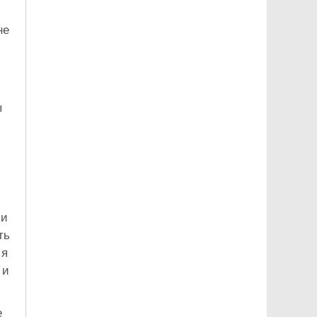
не
ы
 и
ть
 я
 и
е