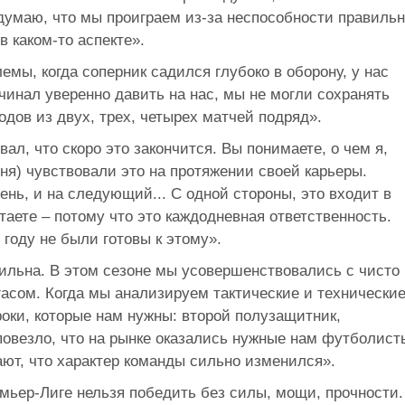
думаю, что мы проиграем из-за неспособности правиль
в каком-то аспекте».
емы, когда соперник садился глубоко в оборону, у нас
чинал уверенно давить на нас, мы не могли сохранять
дов из двух, трех, четырех матчей подряд».
вал, что скоро это закончится. Вы понимаете, о чем я,
еня) чувствовали это на протяжении своей карьеры.
нь, и на следующий... С одной стороны, это входит в
таете – потому что это каждодневная ответственность.
году не были готовы к этому».
бильна. В этом сезоне мы усовершенствовались с чисто
гасом. Когда мы анализируем тактические и технически
роки, которые нам нужны: второй полузащитник,
везло, что на рынке оказались нужные нам футболист
ают, что характер команды сильно изменился».
ремьер-Лиге нельзя победить без силы, мощи, прочности.