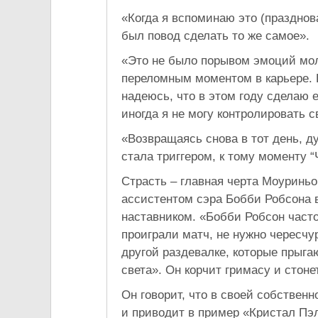
«Когда я вспоминаю это (празднов
был повод сделать то же самое».
«Это не было порывом эмоций моло
переломным моментом в карьере. 
надеюсь, что в этом году сделаю е
иногда я не могу контролировать 
«Возвращаясь снова в тот день, ду
стала триггером, к тому моменту 
Страсть – главная черта Моуриньо,
ассистентом сэра Бобби Робсона в
наставником. «Бобби Робсон часто
проиграли матч, не нужно чересчу
другой раздевалке, которые прыга
света». Он корчит гримасу и стоне
Он говорит, что в своей собственн
и приводит в пример «Кристал Пэ