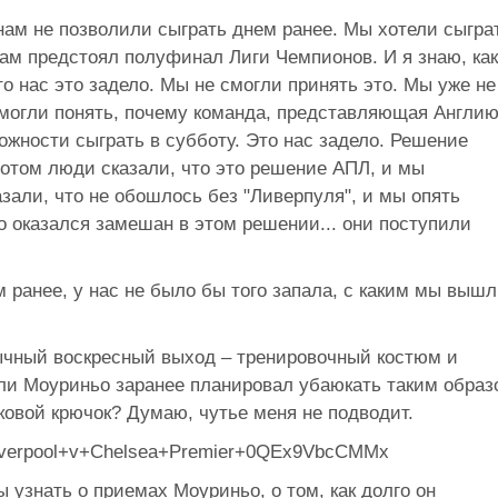
 нам не позволили сыграть днем ранее. Мы хотели сыгра
нам предстоял полуфинал Лиги Чемпионов. И я знаю, как
то нас это задело. Мы не смогли принять это. Мы уже не
е могли понять, почему команда, представляющая Англию
ожности сыграть в субботу. Это нас задело. Решение
Потом люди сказали, что это решение АПЛ, и мы
азали, что не обошлось без "Ливерпуля", и мы опять
то оказался замешан в этом решении... они поступили
ранее, у нас не было бы того запала, с каким мы выш
ычный воскресный выход – тренировочный костюм и
ели Моуриньо заранее планировал убаюкать таким образ
ковой крючок? Думаю, чутье меня не подводит.
ы узнать о приемах Моуриньо, о том, как долго он