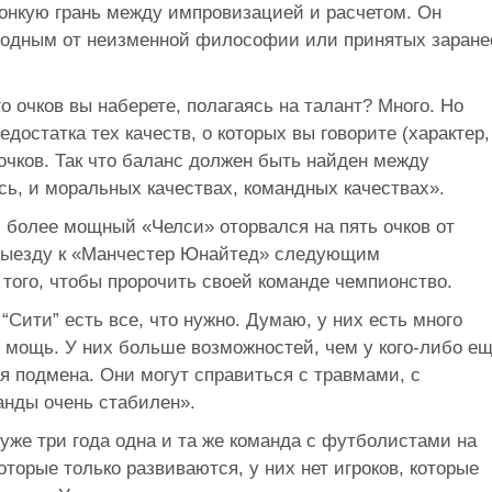
тонкую грань между импровизацией и расчетом. Он
бодным от неизменной философии или принятых заране
го очков вы наберете, полагаясь на талант? Много. Но
едостатка тех качеств, о которых вы говорите (характер,
очков. Так что баланс должен быть найден между
сь, и моральных качествах, командных качествах».
 более мощный «Челси» оторвался на пять очков от
 выезду к «Манчестер Юнайтед» следующим
 того, чтобы пророчить своей команде чемпионство.
 “Сити” есть все, что нужно. Думаю, у них есть много
я мощь. У них больше возможностей, чем у кого-либо ещ
я подмена. Они могут справиться с травмами, с
анды очень стабилен».
уже три года одна и та же команда с футболистами на
которые только развиваются, у них нет игроков, которые