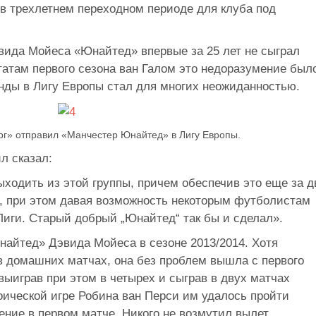
 в трехлетнем переходном периоде для клуба под
эвида Мойеса «Юнайтед» впервые за 25 лет не сыграл
татам первого сезона ван Галом это недоразумение был
анды в Лигу Европы стал для многих неожиданностью.
рг» отправил «Манчестер Юнайтед» в Лигу Европы.
л сказал:
ходить из этой группы, причем обеспечив это еще за д
а, при этом давая возможность некоторым футболистам
Лиги. Старый добрый „Юнайтед“ так бы и сделал».
найтед» Дэвида Мойеса в сезоне 2013/2014. Хотя
в домашних матчах, она без проблем вышла с первого
выиграв при этом в четырех и сыграв в двух матчах
оической игре Робина ван Перси им удалось пройти
ение в первом матче. Никого не возмутил вылет