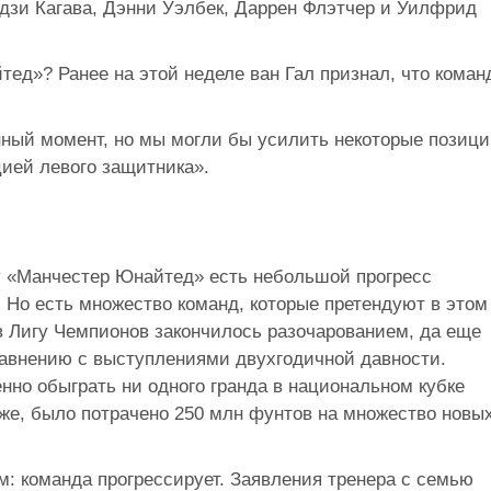
дзи Кагава, Дэнни Уэлбек, Даррен Флэтчер и Уилфрид
ед»? Ранее на этой неделе ван Гал признал, что коман
нный момент, но мы могли бы усилить некоторые позици
цией левого защитника».
 у «Манчестер Юнайтед» есть небольшой прогресс
 Но есть множество команд, которые претендуют в этом
в Лигу Чемпионов закончилось разочарованием, да еще
равнению с выступлениями двухгодичной давности.
нно обыграть ни одного гранда в национальном кубке
 же, было потрачено 250 млн фунтов на множество новы
м: команда прогрессирует. Заявления тренера с семью