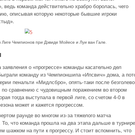
, ведь команда действительно храбро боролась, чего
ию, описывая которую некоторые бывшие игроки
стыд».
 Лиге Чемпионов при Дэвиде Мойесе и Луи ван Гале.
и
 заявления о «прогрессе» команды касательно дел
обыграли команду из Чемпионшипа «Ипсвич» дома, а пот
ерии пенальти «Мидлсбро», опять-таки после безголев
о, по сравнению с чудовищным поражением во втором
рая тогда выступала в первой лиге, со счетом 4-0 в
сезона может и кажется прогрессом.
ертом раунде во многом из-за тяжелого матча
 То, что команда прошла на два этапа дальше в турнир
м шажком на пути к прогрессу. И стоит вспомнить, что