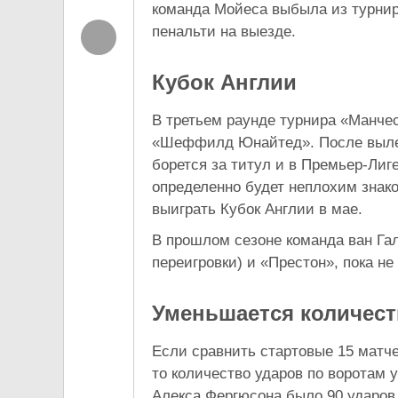
команда Мойеса выбыла из турнир
пенальти на выезде.
Кубок Англии
В третьем раунде турнира «Манче
«Шеффилд Юнайтед». После вылета
борется за титул и в Премьер-Лиг
определенно будет неплохим знак
выиграть Кубок Англии в мае.
В прошлом сезоне команда ван Га
переигровки) и «Престон», пока н
Уменьшается количест
Если сравнить стартовые 15 матч
то количество ударов по воротам 
Алекса Фергюсона было 90 ударов,