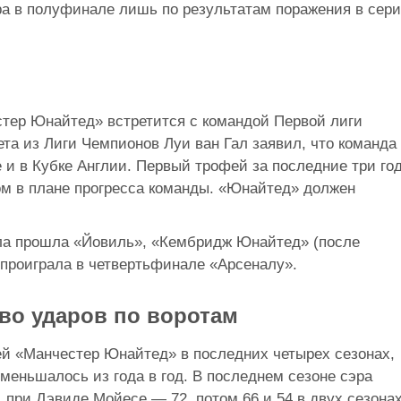
а в полуфинале лишь по результатам поражения в сер
стер Юнайтед» встретится с командой Первой лиги
 из Лиги Чемпионов Луи ван Гал заявил, что команда
е и в Кубке Англии. Первый трофей за последние три го
ом в плане прогресса команды. «Юнайтед» должен
ла прошла «Йовиль», «Кембридж Юнайтед» (после
е проиграла в четвертьфинале «Арсеналу».
во ударов по воротам
ей «Манчестер Юнайтед» в последних четырех сезонах,
уменьшалось из года в год. В последнем сезоне сэра
 при Дэвиде Мойесе — 72, потом 66 и 54 в двух сезона