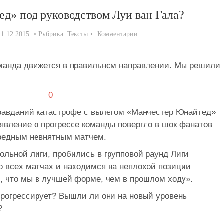
д» под руководством Луи ван Гала?
11.12.2015
Рубрика:
Тексты
Комментарии
команда движется в правильном направлении. Мы решили
оправданий катастрофе с вылетом «Манчестер Юнайтед»
аявление о прогрессе команды повергло в шок фанатов
редным невнятным матчем.
льной лиги, пробились в групповой раунд Лиги
о всех матчах и находимся на неплохой позиции
м, что мы в лучшей форме, чем в прошлом ходу».
рогрессирует? Вышли ли они на новый уровень
?