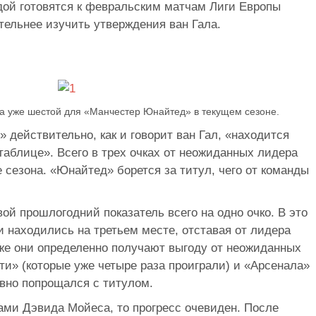
ой готовятся к февральским матчам Лиги Европы
тельнее изучить утверждения ван Гала.
ла уже шестой для «Манчестер Юнайтед» в текущем сезоне.
действительно, как и говорит ван Гал, «находится
аблице». Всего в трех очках от неожиданных лидера
е сезона. «Юнайтед» борется за титул, чего от команды
ой прошлогодний показатель всего на одно очко. В это
 находились на третьем месте, отставая от лидера
 же они определенно получают выгоду от неожиданных
и» (которые уже четыре раза проиграли) и «Арсенала»
авно попрощался с титулом.
ами Дэвида Мойеса, то прогресс очевиден. После