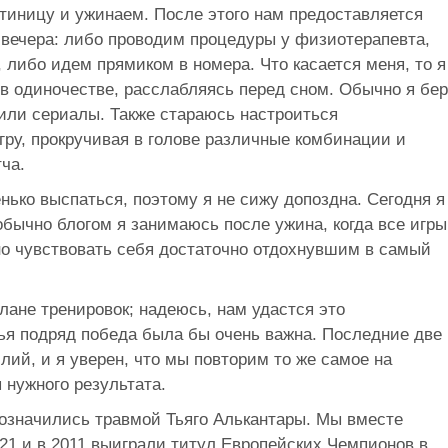
тиницу и ужинаем. После этого нам предоставляется
 вечера: либо проводим процедуры у физиотерапевта,
либо идем прямиком в номера. Что касается меня, то я
в одиночестве, расслабляясь перед сном. Обычно я бе
или сериалы. Также стараюсь настроиться
ру, прокручивая в голове различные комбинации и
ча.
нько выспаться, поэтому я не сижу допоздна. Сегодня я
 обычно блогом я занимаюсь после ужина, когда все игры
но чувствовать себя достаточно отдохнувшим в самый
лане тренировок; надеюсь, нам удастся это
тья подряд победа была бы очень важна. Последние две
лий, и я уверен, что мы повторим то же самое на
 нужного результата.
бозначились травмой Тьяго Алькантары. Мы вместе
21 и в 2011 выиграли титул Европейских Чемпионов в