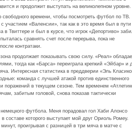
равится и продолжит выступать на великолепном уровне.
о свободного времени, чтобы посмотреть футбол по ТВ.
 с участием «Валенсии», так как в это время был в пути
а в Твиттере и был в курсе, что игрок «Депортиво» заби
 пыталась сравнять счет после перерыва, пока не
после контратаки.
зона продолжает показывать свою силу. «Реал» обладае
ями, тогда как «Барса» переиграла крепкий «Эйбар» и 
мяча. Интересная статистика в преддверии «Эль Класико
одные: команда с лучшей атакой против единственного
ечи поражений в текущем сезоне. Тем временем «Атлетик
чам, забитым головой, снова показав тактически
 немецкого футбола. Меня порадовал гол Хаби Алонсо
, в составе которого выступает мой друг Ориоль Ромеу.
 минут, проигрывая с разницей в три мяча в матче с