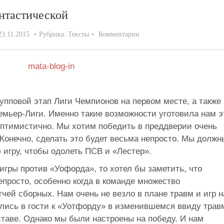
антастической
23.11.2015
Рубрика:
Тексты
Комментарии
рупповой этап Лиги Чемпионов на первом месте, а также
емьер-Лиги. Именно такие возможности уготовила нам э
 оптимистично. Мы хотим победить в преддверии очень
Конечно, сделать это будет весьма непросто. Мы должн
игру, чтобы одолеть ПСВ и «Лестер».
игры против «Уофорда», то хотел бы заметить, что
епросто, особенно когда в команде множество
чей сборных. Нам очень не везло в плане травм и игр н
ились в гости к «Уотфорду» в изменившемся ввиду трав
ставе. Однако мы были настроены на победу. И нам