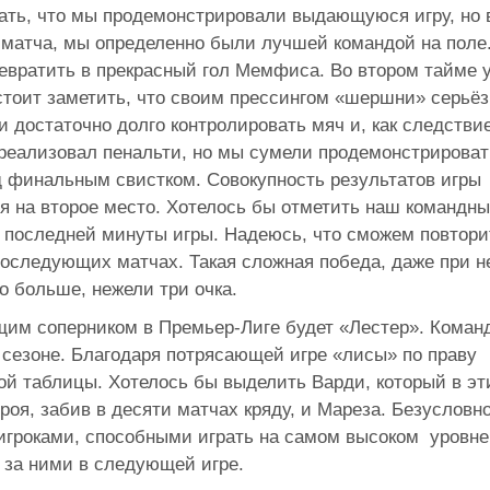
зать, что мы продемонстрировали выдающуюся игру, но 
 матча, мы определенно были лучшей командой на поле
вратить в прекрасный гол Мемфиса. Во втором тайме 
стоит заметить, что своим прессингом «шершни» серьёз
 достаточно долго контролировать мяч и, как следствие
 реализовал пенальти, но мы сумели продемонстрироват
д финальным свистком. Совокупность результатов игры
я на второе место. Хотелось бы отметить наш командн
й последней минуты игры. Надеюсь, что сможем повтори
последующих матчах. Такая сложная победа, даже при н
о больше, нежели три очка.
щим соперником в Премьер-Лиге будет «Лестер». Коман
 сезоне. Благодаря потрясающей игре «лисы» по праву
ой таблицы. Хотелось бы выделить Варди, который в эт
оя, забив в десяти матчах кряду, и Мареза. Безусловно
гроками, способными играть на самом высоком
уровне
 за ними в следующей игре.