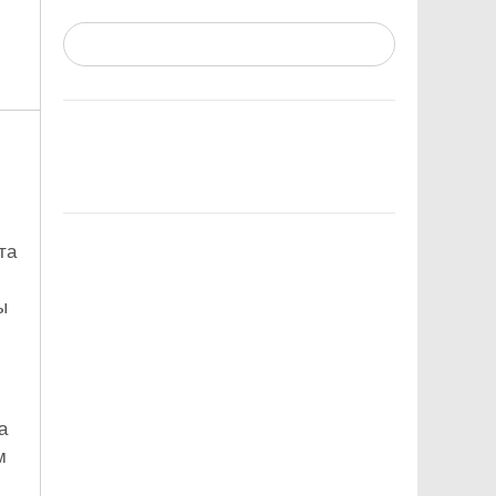
та
ы
а
м