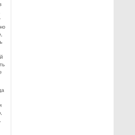
в
.
у
но
,
ь
ый
ть
е
да
и
,
.