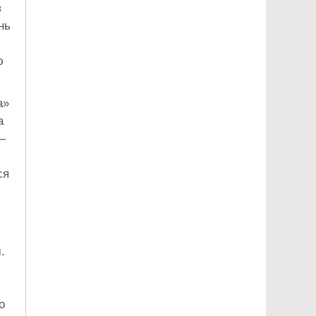
в
нь
ю
а»
а
—
ся
.
о