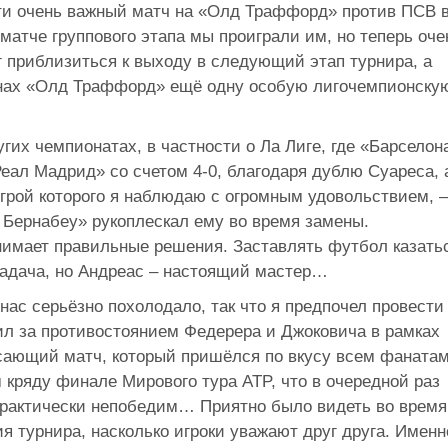
сти очень важный матч на «Олд Траффорд» против ПСВ 
матче группового этапа мы проиграли им, но теперь оче
 приблизиться к выходу в следующий этап турнира, а
унах «Олд Траффорд» ещё одну особую лигочемпионску
угих чемпионатах, в частности о Ла Лиге, где «Барселон
еал Мадрид» со счетом 4-0, благодаря дублю Суареса, 
игрой которого я наблюдаю с огромным удовольствием, 
 Бернабеу» рукоплескал ему во время замены.
имает правильные решения. Заставлять футбол казать
задача, но Андреас – настоящий мастер…
 нас серьёзно похолодало, так что я предпочел провести
ил за противостоянием Федерера и Джоковича в рамках
сающий матч, который пришёлся по вкусу всем фанатам
м кряду финале Мирового тура ATP, что в очередной раз
 практически непобедим… Приятно было видеть во время
 турнира, насколько игроки уважают друг друга. Именн