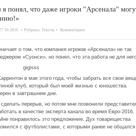
 я понял, что даже игроки "Арсенала" могу
анию!»
27.10.2016
Рубрика:
Тексты
Комментарии
еничает о том, что компания игроков «Арсенала» не так
еджером «Суонси», но понял, что эта работа не для него
Карринтон в мае этого года, чтобы забрать все свои вещ
спиной клуб, который был моей жизнью с юношества.
верен в завтрашнем дне.
 сделать перерыв, но потом мне позвонили представите
аботать в качестве эксперта канала во время Евро-2016.
 Мне понравилось это предложение. Дух товарищества
акомился с футболистами, с которыми ранее не общался