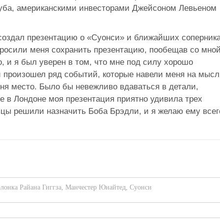
луба, американскими инвесторами Джейсоном Левьеном
 создал презентацию о «Суонси» и ближайших соперник
просили меня сохранить презентацию, пообещав со мно
, и я был уверен в том, что мне под силу хорошо
и произошел ряд событий, которые навели меня на мысл
ня место. Было бы невежливо вдаваться в детали,
че в Лондоне моя презентация приятно удивила трех
ьцы решили назначить Боба Брэдли, и я желаю ему всег
лонка Райана Гиггза
,
Манчестер Юнайтед
,
Суонси