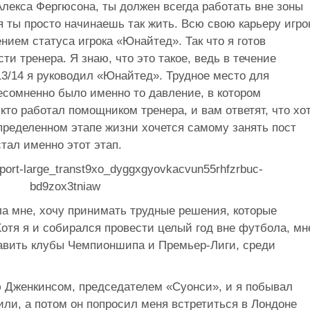
лекса Фергюсона, ты должен всегда работать вне зоны
я ты просто начинаешь так жить. Всю свою карьеру игро
нием статуса игрока «Юнайтед». Так что я готов
и тренера. Я знаю, что это такое, ведь в течение
13/14 я руководил «Юнайтед». Трудное место для
есомненно было именно то давление, в котором
 кто работал помощником тренера, и вам ответят, что хо
пределенном этапе жизни хочется самому занять пост
тал именно этот этап.
ла мне, хочу принимать трудные решения, которые
отя я и собирался провести целый год вне футбола, мн
авить клубы Чемпионшипа и Премьер-Лиги, среди
ю Дженкинсом, председателем «Суонси», и я побывал
дили, а потом он попросил меня встретиться в Лондоне