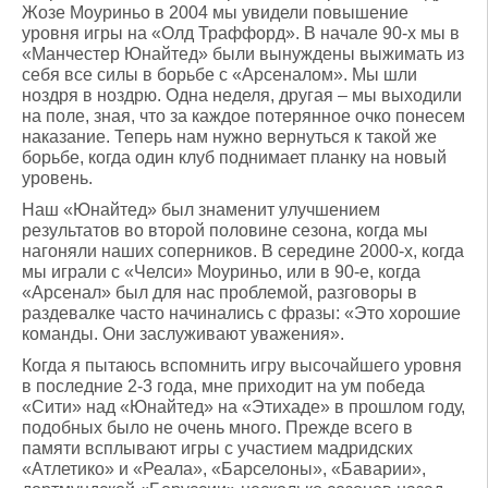
Жозе Моуриньо в 2004 мы увидели повышение
уровня игры на «Олд Траффорд». В начале 90-х мы в
«Манчестер Юнайтед» были вынуждены выжимать из
себя все силы в борьбе с «Арсеналом». Мы шли
ноздря в ноздрю. Одна неделя, другая – мы выходили
на поле, зная, что за каждое потерянное очко понесем
наказание. Теперь нам нужно вернуться к такой же
борьбе, когда один клуб поднимает планку на новый
уровень.
Наш «Юнайтед» был знаменит улучшением
результатов во второй половине сезона, когда мы
нагоняли наших соперников. В середине 2000-х, когда
мы играли с «Челси» Моуриньо, или в 90-е, когда
«Арсенал» был для нас проблемой, разговоры в
раздевалке часто начинались с фразы: «Это хорошие
команды. Они заслуживают уважения».
Когда я пытаюсь вспомнить игру высочайшего уровня
в последние 2-3 года, мне приходит на ум победа
«Сити» над «Юнайтед» на «Этихаде» в прошлом году,
подобных было не очень много. Прежде всего в
памяти всплывают игры с участием мадридских
«Атлетико» и «Реала», «Барселоны», «Баварии»,