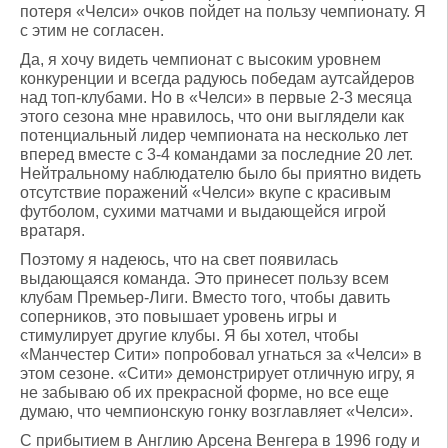
потеря «Челси» очков пойдет на пользу чемпионату. Я
с этим не согласен.
Да, я хочу видеть чемпионат с высоким уровнем
конкуренции и всегда радуюсь победам аутсайдеров
над топ-клубами. Но в «Челси» в первые 2-3 месяца
этого сезона мне нравилось, что они выглядели как
потенциальный лидер чемпионата на несколько лет
вперед вместе с 3-4 командами за последние 20 лет.
Нейтральному наблюдателю было бы приятно видеть
отсутствие поражений «Челси» вкупе с красивым
футболом, сухими матчами и выдающейся игрой
вратаря.
Поэтому я надеюсь, что на свет появилась
выдающаяся команда. Это принесет пользу всем
клубам Премьер-Лиги. Вместо того, чтобы давить
соперников, это повышает уровень игры и
стимулирует другие клубы. Я бы хотел, чтобы
«Манчестер Сити» попробовал угнаться за «Челси» в
этом сезоне. «Сити» демонстрирует отличную игру, я
не забываю об их прекрасной форме, но все еще
думаю, что чемпионскую гонку возглавляет «Челси».
С прибытием в Англию Арсена Венгера в 1996 году и