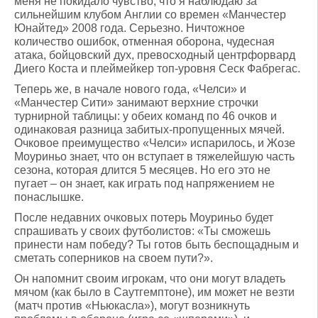
меня не покидало чувство, что я наблюдаю за
сильнейшим клубом Англии со времен «Манчестер
Юнайтед» 2008 года. Серьезно. Ничтожное
количество ошибок, отменная оборона, чудесная
атака, бойцовский дух, превосходный центрфорвард
Диего Коста и плеймейкер топ-уровня Сеск Фабрегас.
Теперь же, в начале нового года, «Челси» и
«Манчестер Сити» занимают верхние строчки
турнирной таблицы: у обеих команд по 46 очков и
одинаковая разница забитых-пропущенных мячей.
Очковое преимущество «Челси» испарилось, и Жозе
Моуриньо знает, что он вступает в тяжелейшую часть
сезона, которая длится 5 месяцев. Но его это не
пугает – он знает, как играть под напряжением не
понаслышке.
После недавних очковых потерь Моуриньо будет
спрашивать у своих футболистов: «Ты сможешь
принести нам победу? Ты готов быть беспощадным и
сметать соперников на своем пути?».
Он напомнит своим игрокам, что они могут владеть
мячом (как было в Саутгемптоне), им может не везти
(матч против «Ньюкасла»), могут возникнуть