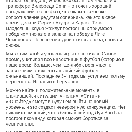
второй год подряд. Я беспокоюсь, в том числе, и о
трансфере Вилфреда Бони – он очень хороший
нападающий, но не факт, что окажет такое же
сопротивление редутам соперника, как это в свое
время делали Серхио Агуэро и Карлос Тевес.
Владельцы клуба жаждут постоянных триумфов:
побед чемпионате и заявки на победу в Лиге
Чемпионов. Повышения уровня игры снова, снова и
снова.
Мы хотим, чтобы уровень игры повысился. Самое
время, учитывая все инвестиции в футбол (которые в
наше время больше, чем где-либо), вернуться к
заявлениям о том, что английский футбол –
сильнейший. Последние 3-4 года мы уступаем пальму
первенства Испании и Германии.
Можно найти и положительные моменты в
сложившейся ситуации: «Челси», «Сити» и
«Юнайтед» смогут в будущем выйти на новый
уровень, и это создаст невероятную конкуренцию. Нет
никаких сомнений, что в ближайший год Луи Ван Гал
построит команду, которая сможет бороться за
чемпионство.