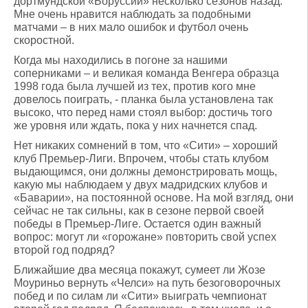
дортмундской «Боруссии» несколько сезонов назад.
Мне очень нравится наблюдать за подобными
матчами – в них мало ошибок и футбол очень
скоростной.
Когда мы находились в погоне за нашими
соперниками – и великая команда Венгера образца
1998 года была лучшей из тех, против кого мне
довелось поиграть, - планка была установлена так
высоко, что перед нами стоял выбор: достичь того
же уровня или ждать, пока у них начнется спад.
Нет никаких сомнений в том, что «Сити» – хороший
клуб Премьер-Лиги. Впрочем, чтобы стать клубом
выдающимся, они должны демонстрировать мощь,
какую мы наблюдаем у двух мадридских клубов и
«Баварии», на постоянной основе. На мой взгляд, они
сейчас не так сильны, как в сезоне первой своей
победы в Премьер-Лиге. Остается один важный
вопрос: могут ли «горожане» повторить свой успех
второй год подряд?
Ближайшие два месяца покажут, сумеет ли Жозе
Моуриньо вернуть «Челси» на путь безоговорочных
побед и по силам ли «Сити» выиграть чемпионат