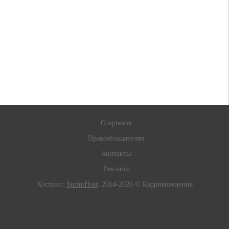
О проекте
Правообладателям
Контакты
Реклама
Хостинг:
SprintHost
; 2014-2026 © Карриковедение