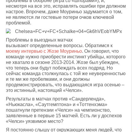
проблемы в обороне (игра со «шпорами»), и,
несмотря на все это, исправлять ошибки при должном
настрое. Впрочем, даже Моуриньо задумается о том,
не являются ли гостевые потери очков ключевой
проблемой.
Проблемы в выездных матчах
вызывают определенные вопросы. Обратимся к
моему интервью с Жозе Моуриньо
. Он говорил, что
команде нужно приобрести инстинкт убийцы, которого
не хватало в сезоне 2013-2014. Жозе был убежден,
что теперь они будут побеждать всех подряд. Но
сейчас команда столкнулась с той же неуверенностью
и те ми же пробелмами, и они должны
продемонстрировать, что выдающаяся игра осенью –
это истинный, настоящий «Челси».
Результаты в матчах против «Сандерленда»,
«Ньюкасла», «Саутгемптона» и «Тоттенхэма»
пошатнули претензии «Челси» на чемпионство,
заявленные в первые 15 матчей. Есть ли у доспехов
«Челси» уязвимое место?
Я постоянно слышу от окружающих меня людей, что