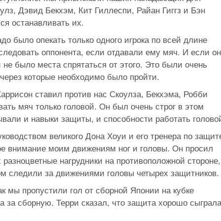
улз, Дэвид Бекхэм, Кит Гиллеспи, Райан Гиггз и Бэн
ся останавливать их.
адо было опекать только одного игрока по всей длине
ледовать оппонента, если отдавали ему мяч. И если он
 не было места спрятаться от этого. Это были очень
 через которые необходимо было пройти.
Харрисон ставил против нас Скоулза, Бекхэма, Робби
ть мяч только головой. Он был очень строг в этом
вали и навыки защиты, и способности работать голово
уководством великого Дона Хоуи и его тренера по защит
ое внимание моим движениям ног и головы. Он просил
 разноцветные нагрудники на противоположной стороне,
зом следили за движениями головы четырех защитников.
ак мы пропустили гол от сборной Японии на кубке
а за сборную. Терри сказал, что защита хорошо сыграла