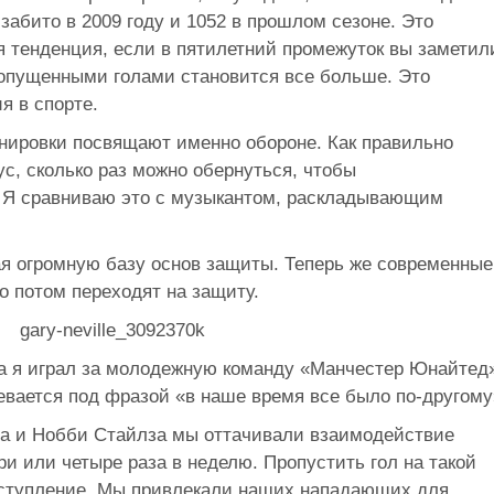
 забито в 2009 году и 1052 в прошлом сезоне. Это
 тенденция, если в пятилетний промежуток вы заметил
опущенными голами становится все больше. Это
я в спорте.
нировки посвящают именно обороне. Как правильно
пус, сколько раз можно обернуться, чтобы
 Я сравниваю это с музыкантом, раскладывающим
ая огромную базу основ защиты. Теперь же современные
о потом переходят на защиту.
да я играл за молодежную команду «Манчестер Юнайтед
евается под фразой «в наше время все было по-другому
на и Нобби Стайлза мы оттачивали взаимодействие
ри или четыре раза в неделю. Пропустить гол на такой
еступление. Мы привлекали наших нападающих для