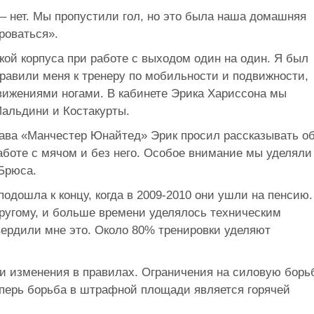
я – нет. Мы пропустили гол, но это была наша домашняя
роваться».
ой корпуса при работе с выходом один на один. Я был
равили меня к тренеру по мобильности и подвижности,
вижениями ногами. В кабинете Эрика Хариссона мы
Мальдини и Костакурты.
тава «Манчестер Юнайтед» Эрик просил рассказывать о
аботе с мячом и без него. Особое внимание мы уделяли
Брюса.
подошла к концу, когда в 2009-2010 они ушли на пенсию.
другому, и больше времени уделялось техническим
ердили мне это. Около 80% тренировки уделяют
и изменения в правилах. Ограничения на силовую борь
перь борьба в штрафной площади является горячей