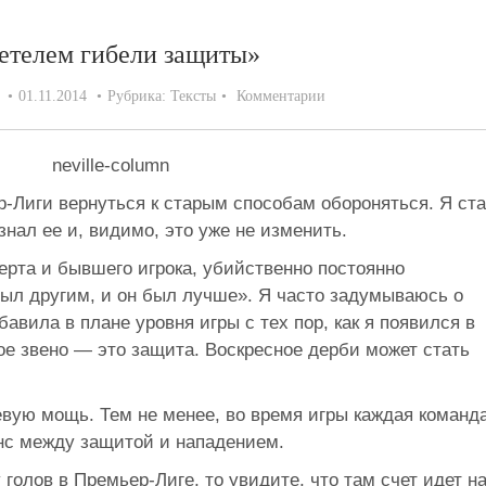
детелем гибели защиты»
01.11.2014
Рубрика:
Тексты
Комментарии
-Лиги вернуться к старым способам обороняться. Я ст
знал ее и, видимо, это уже не изменить.
перта и бывшего игрока, убийственно постоянно
был другим, и он был лучше». Я часто задумываюсь о
авила в плане уровня игры с тех пор, как я появился в
бое звено — это защита. Воскресное дерби может стать
евую мощь. Тем не менее, во время игры каждая команд
нс между защитой и нападением.
голов в Премьер-Лиге, то увидите, что там счет идет н