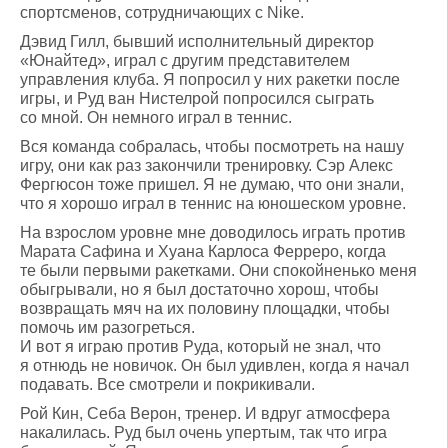
спортсменов, сотрудничающих с Nike.
Дэвид Гилл, бывший исполнительный директор
«Юнайтед», играл с другим представителем
управления клуба. Я попросил у них ракетки после
игры, и Руд ван Нистелрой попросился сыграть
со мной. Он немного играл в теннис.
Вся команда собралась, чтобы посмотреть на нашу
игру, они как раз закончили тренировку. Сэр Алекс
Фергюсон тоже пришел. Я не думаю, что они знали,
что я хорошо играл в теннис на юношеском уровне.
На взрослом уровне мне доводилось играть против
Марата Сафина и Хуана Карлоса Ферреро, когда
те были первыми ракетками. Они спокойненько меня
обыгрывали, но я был достаточно хорош, чтобы
возвращать мяч на их половину площадки, чтобы
помочь им разогреться.
И вот я играю против Руда, который не знал, что
я отнюдь не новичок. Он был удивлен, когда я начал
подавать. Все смотрели и покрикивали.
Рой Кин, Себа Верон, тренер. И вдруг атмосфера
накалилась. Руд был очень упертым, так что игра