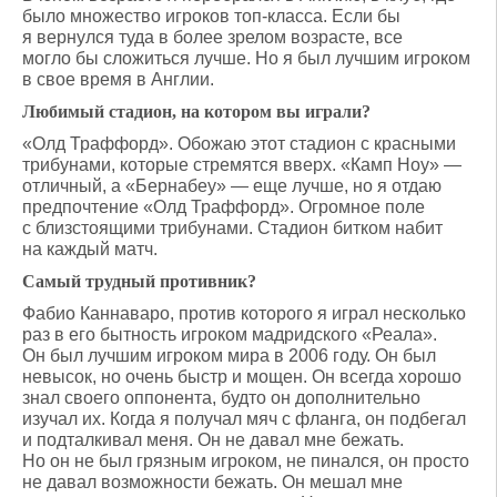
было множество игроков топ-класса. Если бы
я вернулся туда в более зрелом возрасте, все
могло бы сложиться лучше. Но я был лучшим игроком
в свое время в Англии.
Любимый стадион, на котором вы играли?
«Олд Траффорд». Обожаю этот стадион с красными
трибунами, которые стремятся вверх. «Камп Ноу» —
отличный, а «Бернабеу» — еще лучше, но я отдаю
предпочтение «Олд Траффорд». Огромное поле
с близстоящими трибунами. Стадион битком набит
на каждый матч.
Самый трудный противник?
Фабио Каннаваро, против которого я играл несколько
раз в его бытность игроком мадридского «Реала».
Он был лучшим игроком мира в 2006 году. Он был
невысок, но очень быстр и мощен. Он всегда хорошо
знал своего оппонента, будто он дополнительно
изучал их. Когда я получал мяч с фланга, он подбегал
и подталкивал меня. Он не давал мне бежать.
Но он не был грязным игроком, не пинался, он просто
не давал возможности бежать. Он мешал мне