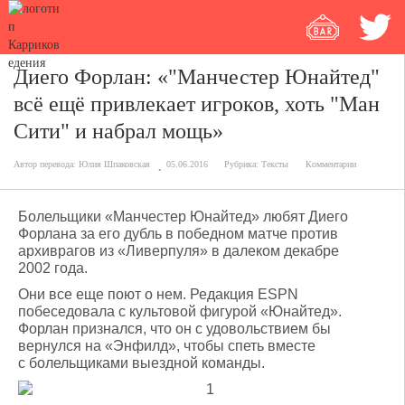
Диего Форлан: «"Манчестер Юнайтед"
всё ещё привлекает игроков, хоть "Ман
Сити" и набрал мощь»
Автор перевода:
Юлия Шпаковская
05.06.2016
Рубрика:
Тексты
Комментарии
Болельщики «Манчестер Юнайтед» любят Диего
Форлана за его дубль в победном матче против
архиврагов из «Ливерпуля» в далеком декабре
2002 года.
Они все еще поют о нем. Редакция ESPN
побеседовала с культовой фигурой «Юнайтед».
Форлан признался, что он с удовольствием бы
вернулся на «Энфилд», чтобы спеть вместе
с болельщиками выездной команды.