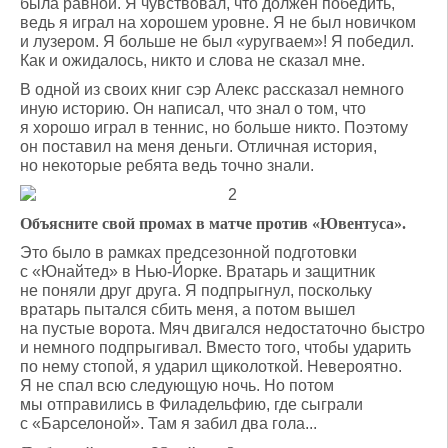
была равной. Я чувствовал, что должен победить,
ведь я играл на хорошем уровне. Я не был новичком
и лузером. Я больше не был «уругваем»! Я победил.
Как и ожидалось, никто и слова не сказал мне.
В одной из своих книг сэр Алекс рассказал немного
иную историю. Он написал, что знал о том, что
я хорошо играл в теннис, но больше никто. Поэтому
он поставил на меня деньги. Отличная история,
но некоторые ребята ведь точно знали.
Объясните свой промах в матче против «Ювентуса».
Это было в рамках предсезонной подготовки
с «Юнайтед» в Нью-Йорке. Вратарь и защитник
не поняли друг друга. Я подпрыгнул, поскольку
вратарь пытался сбить меня, а потом вышел
на пустые ворота. Мяч двигался недостаточно быстро
и немного подпрыгивал. Вместо того, чтобы ударить
по нему стопой, я ударил щиколоткой. Невероятно.
Я не спал всю следующую ночь. Но потом
мы отправились в Филадельфию, где сыграли
с «Барселоной». Там я забил два гола...