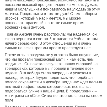
имели несколько прекрасных возможностей забить и
показали высокий процент владения мячом. Думаю,
нашим болельщикам понравилось наблюдать за этим
матчем. Продолжаем в том же духе! С тем набором
игроков, который у нас имеется, мы можем
показывать красивый и в то же самое время
эффективный футбол.
Травма Анхеля очень расстроила; мы надеемся, он
скоро вернется в состав. Что касается Уэйна, то там
ничего серьезного. В этом отношении нам очень
сильно не везет, травмы просто преследуют нас.
После игры в раздевалке у игроков было ощущение,
что мы провели прекрасный матч, и нам есть, чем
гордиться. Он показал результат наших стараний на
тренировках, которые мы провели в течение всей
недели. Эта победа стала очередным успехом в
последних играх. Будем надеяться, что подобная
полоса сохранится и в декабре, когда нас ждет весьма
плотный график, после которого есть все шансы
подобраться ближе к нашей цели. В продолжении –
мы играем со «Сток Сити» во вторник, снова на своем
поле.