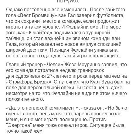
Однако постепенно все изменилось. После забитого
гола «Вест Бромвичу» ван Гал заверил футболиста,
что он сохранит место в команде, если продолжит
играть на таком уровне. И Феллайни смог. По мере
того, как «Юнайтед» поднимался в турнирной
таблице, он стал важнейшим звеном команды ван
Гала, который назвал его новое амплуа «позицией
широкой десятки». Позиция Феллайни уникальна,
но он словно создан для такой игры в полузащите.
Главный тренер «Челси» Жозе Моуриньо заявил, что
его команда потратила неделю тренировок
для сдерживания 27-летнего игрока перед матчем на
«Стэмфорд Бридж». Он уточнил, что Курт Зума был на
поле для персональной опеки. Высокая цена, даже
несмотря на то, что Феллайни не видит в этом ничего
положительного.
«Да, это неплохой комплимент», - сказа он. «Но было
очень сложно: весь матч этот парень провёл возле
меня, и я не мог играть полноценно. Против
"Эвертона" меня тоже опекал игрок. Ситуация была
точно такой же»