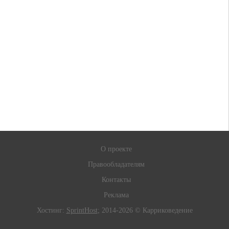
О проекте
Правообладателям
Контакты
Реклама
Хостинг:
SprintHost
; 2014-2026 © Карриковедение