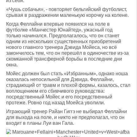
из себя.
«Чушь собачья», - повторяет бельгийский футболист,
срывая в раздражении маленькую корочку на колене.
Когда Феллайни впервые появился на поле в
футболке «Манчестер Юнайтед», ужасный год
только начинался. Предполагалось, что он станет
одним из нескольких существенных приобретений
нового главного тренера Дэвида Мойеса, но всё
закончилось тем, что он перешёл в одиночестве из-за
скомканной трансферной борьбы в последние дни
окна.
Мойес должен был стать «Избранным», однако ноша
оказалась непосильной для Дэвида. Феллайни,
страдающий от травм и плохой формы, казалось, стал
воплощением его сбивчивого руководства:
посредственный Мойес и его посредственный
протеже. Ровно год назад Моейса уволили.
Играющий тренер Райан Гиггз не выбирал Феллайни
для выхода на поле, и никто не предполагал, что он
входит в планы Луи ван Гала.