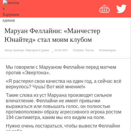
Маруан Феллайни: «Манчестер
Юнайтед» стал моим клубом
Автор перевода:
Маргарита Гуриева
29.04.2015
Рубрика:
Тексты
Комментарии
Мы говорили с Маруаном Феллайни перед матчем
против «Эвертона».
«Я растерял свои качества на один год, а сейчас всё
вернулось? Чушь! Вот моё мнение!»
Такие слова из уст Маруана производят сильное
впечатление. Феллайни не имеет привычки
выражаться или повышать голос, он полностью
противоположен образу агрессивного игрока ростом
194 сантиметра, каким мы его видим на поле.
Нужно очень постараться, чтобы вывести Феллайни