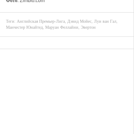
Фото
: Zimbio.com
Теги:
Английская Премьер-Лига
,
Дэвид Мойес
,
Луи ван Гал
,
Манчестер Юнайтед
,
Маруан Феллайни
,
Эвертон