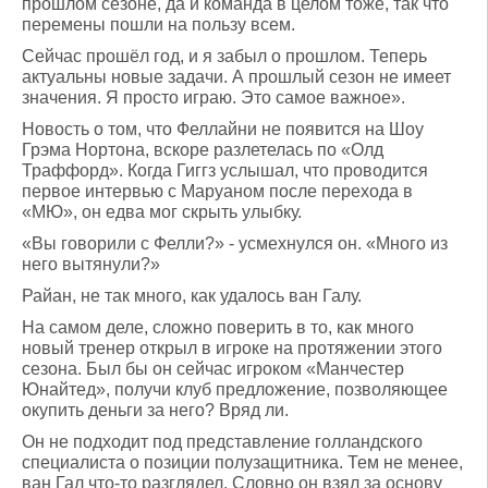
прошлом сезоне, да и команда в целом тоже, так что
перемены пошли на пользу всем.
Сейчас прошёл год, и я забыл о прошлом. Теперь
актуальны новые задачи. А прошлый сезон не имеет
значения. Я просто играю. Это самое важное».
Новость о том, что Феллайни не появится на Шоу
Грэма Нортона, вскоре разлетелась по «Олд
Траффорд». Когда Гиггз услышал, что проводится
первое интервью с Маруаном после перехода в
«МЮ», он едва мог скрыть улыбку.
«Вы говорили с Фелли?» - усмехнулся он. «Много из
него вытянули?»
Райан, не так много, как удалось ван Галу.
На самом деле, сложно поверить в то, как много
новый тренер открыл в игроке на протяжении этого
сезона. Был бы он сейчас игроком «Манчестер
Юнайтед», получи клуб предложение, позволяющее
окупить деньги за него? Вряд ли.
Он не подходит под представление голландского
специалиста о позиции полузащитника. Тем не менее,
ван Гал что-то разглядел. Словно он взял за основу