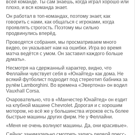
всей команде. Ты сам знаешь, когда играл хорошо или
плохо, и вся команда знает.
Он работал в топ-командах, поэтому знает, как
говорить с нами, как общаться с игроками, когда
проявлять строгость. Поэтому мы сильно
продвинулись вперёд.
Проводятся собрания, мы просматриваем много
видео, он указывает нам на ошибки. Игра во время
матча ведётся с умом. Он заставил каждого больше
думать».
Несмотря на сдержанный характер, видно, что
Феллайни чувствует себя в «Юнайтед» как дома. Не
всякий футболист подходит под стереотип бабника за
рулём Lamborghini. Во времена «Эвертона» он водил
Vauxhall Corsa.
Очаровательно, что в «Манчестер Юнайтед» он ездит
на клубной машине Chevrolet. Дорогая и с хорошим
мотором, но всё же у большинства игроков есть более
быстрые машины других фирм. Не у Феллайни.
«Меня не очень волнуют машины. Да, они красивые».
Сейчас занимательно смотреть запись первой пресс-