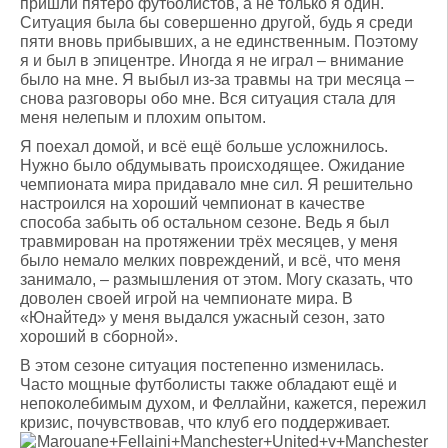
пришли пятеро футболистов, а не только я один.
Ситуация была бы совершенно другой, будь я среди
пяти вновь прибывших, а не единственным. Поэтому
я и был в эпицентре. Иногда я не играл – внимание
было на мне. Я выбыл из-за травмы на три месяца –
снова разговоры обо мне. Вся ситуация стала для
меня нелепым и плохим опытом.
Я поехал домой, и всё ещё больше усложнилось.
Нужно было обдумывать происходящее. Ожидание
чемпионата мира придавало мне сил. Я решительно
настроился на хороший чемпионат в качестве
способа забыть об остальном сезоне. Ведь я был
травмирован на протяжении трёх месяцев, у меня
было немало мелких повреждений, и всё, что меня
занимало, – размышления от этом. Могу сказать, что
доволен своей игрой на чемпионате мира. В
«Юнайтед» у меня выдался ужасный сезон, зато
хороший в сборной».
В этом сезоне ситуация постепенно изменилась.
Часто мощные футболисты также обладают ещё и
непоколебимым духом, и Феллайни, кажется, пережил
кризис, почувствовав, что клуб его поддерживает.