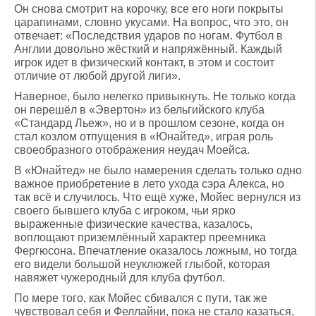
Он снова смотрит на корочку, все его ноги покрыты
царапинами, словно укусами. На вопрос, что это, он
отвечает: «Последствия ударов по ногам. Футбол в
Англии довольно жёсткий и напряжённый. Каждый
игрок идет в физический контакт, в этом и состоит
отличие от любой другой лиги».
Наверное, было нелегко привыкнуть. Не только когда
он перешёл в «Эвертон» из бельгийского клуба
«Стандард Льеж», но и в прошлом сезоне, когда он
стал козлом отпущения в «Юнайтед», играя роль
своеобразного отображения неудач Моейса.
В «Юнайтед» не было намерения сделать только одно
важное приобретение в лето ухода сэра Алекса, но
так всё и случилось. Что ещё хуже, Мойес вернулся из
своего бывшего клуба с игроком, чьи ярко
выраженные физические качества, казалось,
воплощают приземлённый характер преемника
Фергюсона. Впечатление оказалось ложным, но тогда
его видели большой неуклюжей глыбой, которая
навяжет чужеродный для клуба футбол.
По мере того, как Мойес сбивался с пути, так же
чувствовал себя и Феллайни, пока не стало казаться,