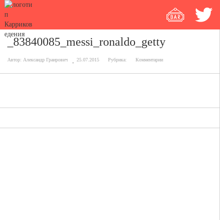
_83840085_messi_ronaldo_getty
Автор:
Александр Граирович
25.07.2015
Рубрика:
Комментарии