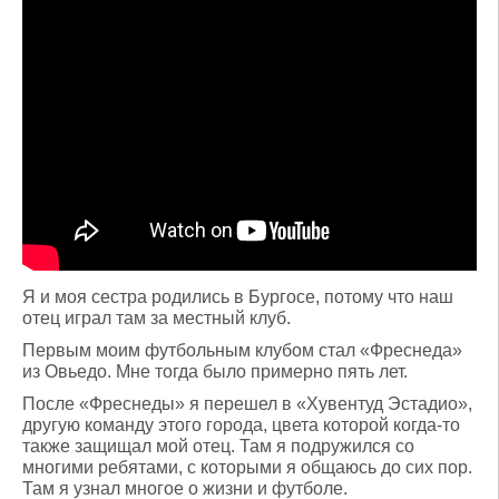
Я и моя сестра родились в Бургосе, потому что наш
отец играл там за местный клуб.
Первым моим футбольным клубом стал «Фреснеда»
из Овьедо. Мне тогда было примерно пять лет.
После «Фреснеды» я перешел в «Хувентуд Эстадио»,
другую команду этого города, цвета которой когда-то
также защищал мой отец. Там я подружился со
многими ребятами, с которыми я общаюсь до сих пор.
Там я узнал многое о жизни и футболе.