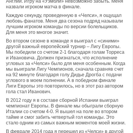
Англии. Игру на «Уэмбли» невозможно забыть. Меня
назвали игроком матча в финале.
Каждую секунду, проведенную в «Челси», я ощущал
любовь фанатов. Меня два сезона подряд называли
лучшим игроком команды по версии болельщиков.
Для меня это многое значит.
Во втором сезоне в команде я выиграл с «синими»
другой важный европейский турнир – Лигу Европы.
Мы победили со счетом 2-1 благодаря голам Торреса
и Ивановича. Должен признаться, что исполнение
угловых за «Челси» было для меня особенным. Когда
мы выиграли Лигу Чемпионов, сначала сравняв счет
на 92 минуте благодаря голу Дидье Дрогба с подачи
углового в моем полнении. А в победном финале
Лиги Европы это повторилось, но в этот раз автором
гола стал Иванович.
В 2012 году я в составе сборной Испании выиграл
чемпионат Европы. В финале мы обыграли сборную
Италии со счетом 4-0. Я вышел на поле во втором
тайме и смог забить четвертый гол команды. Это
стало одним из самых важным моментов моей жизни.
В феврале 2014 года я перешел из «Челси» в другой