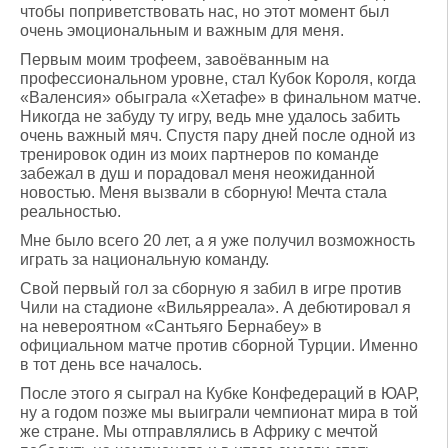
чтобы поприветствовать нас, но этот момент был
очень эмоциональным и важным для меня.
Первым моим трофеем, завоёванным на
профессиональном уровне, стал Кубок Короля, когда
«Валенсия» обыграла «Хетафе» в финальном матче.
Никогда не забуду ту игру, ведь мне удалось забить
очень важный мяч. Спустя пару дней после одной из
тренировок один из моих партнеров по команде
забежал в душ и порадовал меня неожиданной
новостью. Меня вызвали в сборную! Мечта стала
реальностью.
Мне было всего 20 лет, а я уже получил возможность
играть за национальную команду.
Свой первый гол за сборную я забил в игре против
Чили на стадионе «Вильярреала». А дебютировал я
на невероятном «Сантьяго Бернабеу» в
официальном матче против сборной Турции. Именно
в тот день все началось.
После этого я сыграл на Кубке Конфедераций в ЮАР,
ну а годом позже мы выиграли чемпионат мира в той
же стране. Мы отправлялись в Африку с мечтой