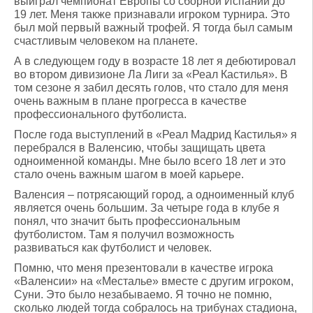
выиграл чемпионат Европы со сборной Испании до
19 лет. Меня также признавали игроком турнира. Это
был мой первый важный трофей. Я тогда был самым
счастливым человеком на планете.
А в следующем году в возрасте 18 лет я дебютировал
во втором дивизионе Ла Лиги за «Реал Кастилья». В
том сезоне я забил десять голов, что стало для меня
очень важным в плане прогресса в качестве
профессионального футболиста.
После года выступлений в «Реал Мадрид Кастилья» я
перебрался в Валенсию, чтобы защищать цвета
одноименной команды. Мне было всего 18 лет и это
стало очень важным шагом в моей карьере.
Валенсия – потрясающий город, а одноименный клуб
является очень большим. За четыре года в клубе я
понял, что значит быть профессиональным
футболистом. Там я получил возможность
развиваться как футболист и человек.
Помню, что меня презентовали в качестве игрока
«Валенсии» на «Месталье» вместе с другим игроком,
Суни. Это было незабываемо. Я точно не помню,
сколько людей тогда собралось на трибунах стадиона,