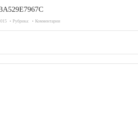
3A529E7967C
2015
Рубрика:
Комментарии