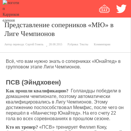
Представление соперников «МЮ» в
Лиге Чемпионов
Автор перевода:
Сергей Гомель
28.08.2015
Рубрика:
Тексты
Комментарии
Всё, что вам нужно знать о соперниках «Юнайтед» в
групповом этапе Лиги Чемпионов.
ПСВ (Эйндховен)
Как прошли квалификацию?
Голландцы победили в
домашнем чемпионате, поэтому автоматически
квалифицировались в Лигу Чемпионов. Этому
достижению поспособствовал Мемфис, после чего он
перешёл в «Манчестер Юнайтед». На его счету 22
гола во всех соревнованиях в прошлом сезоне.
Кто их тренер?
«ПСВ» тренирует Филлип Коку,