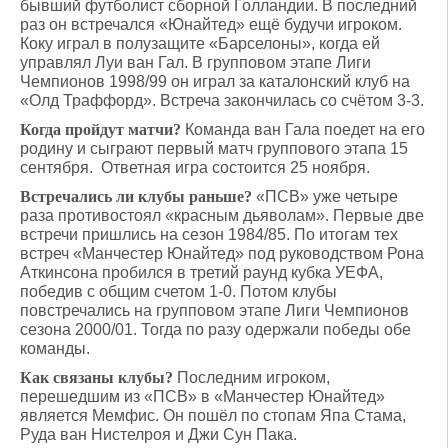
бывший футболист сборной Голландии. В последний
раз он встречался «Юнайтед» ещё будучи игроком.
Коку играл в полузащите «Барселоны», когда ей
управлял Луи ван Гал. В групповом этапе Лиги
Чемпионов 1998/99 он играл за каталонский клуб на
«Олд Траффорд». Встреча закончилась со счётом 3-3.
Когда пройдут матчи?
Команда ван Гала поедет на его
родину и сыграют первый матч группового этапа 15
сентября. Ответная игра состоится 25 ноября.
Встречались ли клубы раньше?
«ПСВ» уже четыре
раза противостоял «красным дьяволам». Первые две
встречи пришлись на сезон 1984/85. По итогам тех
встреч «Манчестер Юнайтед» под руководством Рона
Аткинсона пробился в третий раунд кубка УЕФА,
победив с общим счетом 1-0. Потом клубы
повстречались на групповом этапе Лиги Чемпионов
сезона 2000/01. Тогда по разу одержали победы обе
команды.
Как связаны клубы?
Последним игроком,
перешедшим из «ПСВ» в «Манчестер Юнайтед»
является Мемфис. Он пошёл по стопам Япа Стама,
Руда ван Нистелроя и Джи Сун Пака.