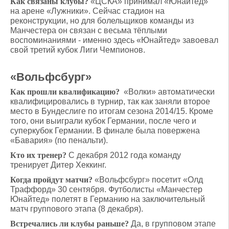
Как связаны клубы?
«ЦСКА» принимал «Юнайтед»
на арене «Лужники». Сейчас стадион на
реконструкции, но для болельщиков команды из
Манчестера он связан с весьма тёплыми
воспоминаниями - именно здесь «Юнайтед» завоевал
свой третий кубок Лиги Чемпионов.
«Вольфсбург»
Как прошли квалификацию?
«Волки» автоматически
квалифицировались в турнир, так как заняли второе
место в Бундеслиге по итогам сезона 2014/15. Кроме
того, они выиграли кубок Германии, после чего и
суперкубок Германии. В финале была повержена
«Бавария» (по пенальти).
Кто их тренер?
С декабря 2012 года команду
тренирует Дитер Хеккинг.
Когда пройдут матчи?
«Вольфсбург» посетит «Олд
Траффорд» 30 сентября. Футболисты «Манчестер
Юнайтед» полетят в Германию на заключительный
матч группового этапа (8 декабря).
Встречались ли клубы раньше?
Да, в групповом этапе