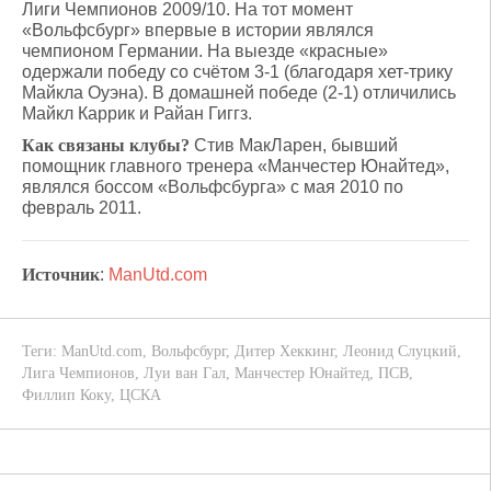
Лиги Чемпионов 2009/10. На тот момент
«Вольфсбург» впервые в истории являлся
чемпионом Германии. На выезде «красные»
одержали победу со счётом 3-1 (благодаря хет-трику
Майкла Оуэна). В домашней победе (2-1) отличились
Майкл Каррик и Райан Гиггз.
Как связаны клубы?
Стив МакЛарен, бывший
помощник главного тренера «Манчестер Юнайтед»,
являлся боссом «Вольфсбурга» с мая 2010 по
февраль 2011.
Источник
:
ManUtd.com
Теги:
ManUtd.com
,
Вольфсбург
,
Дитер Хеккинг
,
Леонид Слуцкий
,
Лига Чемпионов
,
Луи ван Гал
,
Манчестер Юнайтед
,
ПСВ
,
Филлип Коку
,
ЦСКА