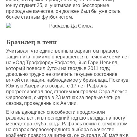
юнцу стукнет 25, и, учитывая его бесспорные
природные качества, он должен был бы уже стать
более статным футболистом.
Бразилец в тени
Учитывая, что единственным вариантом правого
защитника, помимо оперявшегося в течение семи лет
на «Олд Траффорд» Рафаэля, был Гари Невилл,
который повесил бутсы на гвоздь в 2011 году,
довольно трудно не отметить текущее состояние
вялой стагнации, наблюдаемое у бразильца. Покинув
Южную Америку в возрасте 17 лет, Рафаэль
прогрессировал под строгим контролем Сэра Алекса
Фергюсона, сыграв в 23 матчах за первые четыре
сезона, проведенных в Англии.
Его выдающиеся способности продолжали
развиваться, и в последний год шотландца на посту
менеджера клуба, когда Рафаэль почил с комфортом
на лаврах первоочередного выбора в качестве
крайнего правого защитника, он сыграл в 38 матчах в