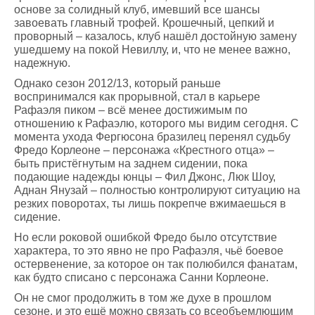
основе за солидный клуб, имевший все шансы
завоевать главный трофей. Крошечный, цепкий и
проворный – казалось, клуб нашёл достойную замену
ушедшему на покой Невиллу, и, что не менее важно,
надежную.
Однако сезон 2012/13, который раньше
воспринимался как прорывной, стал в карьере
Рафаэля пиком – всё менее достижимым по
отношению к Рафаэлю, которого мы видим сегодня. С
момента ухода Фергюсона бразилец перенял судьбу
Фредо Корлеоне – персонажа «Крестного отца» –
быть пристёгнутым на заднем сидении, пока
подающие надежды юнцы – Фил Джонс, Люк Шоу,
Аднан Янузай – полностью контролируют ситуацию на
резких поворотах, ты лишь покрепче вжимаешься в
сидение.
Но если роковой ошибкой Фредо было отсутствие
характера, то это явно не про Рафаэля, чьё боевое
остервенение, за которое он так полюбился фанатам,
как будто списано с персонажа Санни Корлеоне.
Он не смог продолжить в том же духе в прошлом
сезоне, и это ещё можно связать со всеобъемлющим