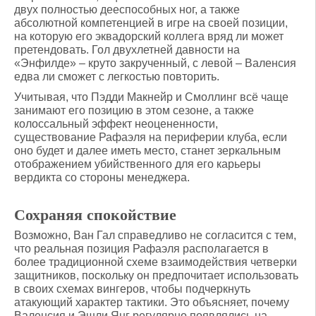
двух полностью дееспособных ног, а также
абсолютной компетенцией в игре на своей позиции,
на которую его эквадорский коллега вряд ли может
претендовать. Гол двухлетней давности на
«Энфилде» – круто закрученный, с левой – Валенсия
едва ли сможет с легкостью повторить.
Учитывая, что Пэдди Макнейр и Смоллинг всё чаще
занимают его позицию в этом сезоне, а также
колоссальный эффект неоцененности,
существование Рафаэля на периферии клуба, если
оно будет и далее иметь место, станет зеркальным
отображением убийственного для его карьеры
вердикта со стороны менеджера.
Сохраняя спокойствие
Возможно, Ван Гал справедливо не согласится с тем,
что реальная позиция Рафаэля располагается в
более традиционной схеме взаимодействия четверки
защитников, поскольку он предпочитает использовать
в своих схемах вингеров, чтобы подчеркнуть
атакующий характер тактики. Это объясняет, почему
Валенсия и Эшли Янг регулярно появлялись на