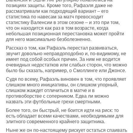
позициях защиты. Кроме того, Рафаэля даже не
рассматривали как подходящий вариант – его
статистика по навесам за матч превосходит
статистику Валенсии в этом сезоне – и это при том,
что он находится как раз в том возрасте, когда
небольшая позиционная перестановка может пройти
для него максимально безболезненно.
Рассказ о том, как Рафаэль перестал развиваться,
звучит довольно неправдоподобно и, по-видимому, не
имеет под собой особых причин. За ним не водится
очевидных недостатков или слабых сторон, что можно
было бы сказать, например, о Смоллинге или Джонсе.
Судя по всему, Рафаэль виновен в том, что проявляет
слишком много инициативы, он слишком упорный,
слишком жаждет отличиться в матче и в
противоборстве с соперником. Едва ли можно
назвать эти футбольные грехи смертными.
Более того, он быстрый, не боится идти на риск: то
есть обладает всеми качествами, необходимыми для
элитного современного крайнего защитника.
Ныне же он по-настоящему рискует остаться спаивать