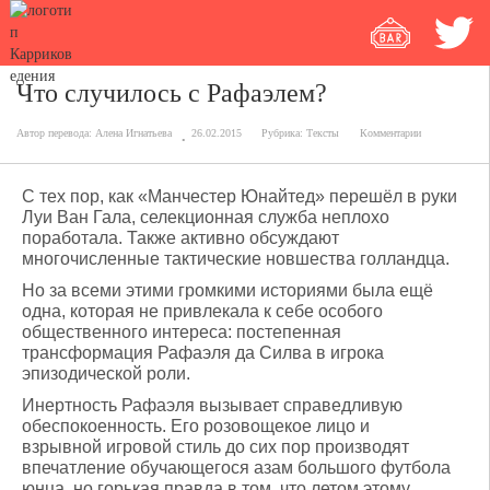
Что случилось с Рафаэлем?
Автор перевода:
Алена Игнатьева
26.02.2015
Рубрика:
Тексты
Комментарии
С тех пор, как «Манчестер Юнайтед» перешёл в руки
Луи Ван Гала, селекционная служба неплохо
поработала. Также активно обсуждают
многочисленные тактические новшества голландца.
Но за всеми этими громкими историями была ещё
одна, которая не привлекала к себе особого
общественного интереса: постепенная
трансформация Рафаэля да Силва в игрока
эпизодической роли.
Инертность Рафаэля вызывает справедливую
обеспокоенность. Его розовощекое лицо и
взрывной игровой стиль до сих пор производят
впечатление обучающегося азам большого футбола
юнца, но горькая правда в том, что летом этому