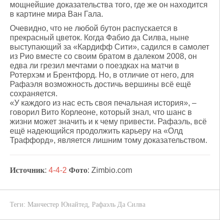
мощнейшие доказательства того, где же он находится
в картине мира Ван Гала.
Очевидно, что не любой бутон распускается в
прекрасный цветок. Когда Фабио да Силва, ныне
выступающий за «Кардифф Сити», садился в самолет
из Рио вместе со своим братом в далеком 2008, он
едва ли грезил мечтами о поездках на матчи в
Ротерхэм и Брентфорд. Но, в отличие от него, для
Рафаэля возможность достичь вершины всё ещё
сохраняется.
«У каждого из нас есть своя печальная история», –
говорил Вито Корлеоне, который знал, что шанс в
жизни может значить и к чему привести. Рафаэль, всё
ещё надеющийся продолжить карьеру на «Олд
Траффорд», является лишним тому доказательством.
Источник
:
4-4-2
Фото
: Zimbio.com
Теги:
Манчестер Юнайтед
,
Рафаэль Да Силва