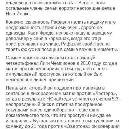
владельцев ночных клубов в Лас-Вегасе, пока
остальные члены семьи воротят настоящие дела в
Нью-Йорке.
Конечно, склонность Рафаэля палить наудачу и его
несдержанность стоили ему очень дорого не
однажды. Как и Фредо, неловко нащупывающему
револьвер у себя в карманах, когда его отца
пристреливают на улице, Рафаэлю свойственно
терять фокус на позиции в самые важные моменты.
Самым памятным случаем стал, пожалуй,
четвертьфинал Лиги Чемпионов в 2010 году, когда в
матче против «Баварии» он был удалён с поля -
импульсивный проступок, за который он был
немедленно лишен привилегий.
Пенальти, который он подарил противникам в
сентябре в лихорадочном матче против «Лестера»,
когда в результате «Юнайтед» уступил со счетом 5:3 –
неоправданный риск в ответ на проигранное
секундами ранее единоборство – ещё одно
доказательство того, что эти проступки никуда не
испарились. Буквально во вторник в выступлении за
команду до 21 года против «Эвертона» он совершил