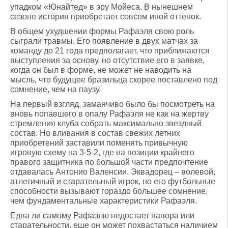
упадком «Юнайтед» в эру Мойеса. В нынешнем
сезоне история приобретает совсем иной оттенок.
В общем ухудшении формы Рафаэля свою роль
сыграли травмы. Его появление в двух матчах за
команду до 21 года предполагает, что приближаются
выступления за основу, но отсутствие его в заявке,
когда он был в форме, не может не наводить на
мысль, что будущее бразильца скорее поставлено под
сомнение, чем на паузу.
На первый взгляд, заманчиво было бы посмотреть на
вновь попавшего в опалу Рафаэля не как на жертву
стремления клуба собрать максимально звездный
состав. Но вливания в состав свежих летних
приобретений заставили поменять привычную
игровую схему на 3-5-2, где на позиции крайнего
правого защитника по большой части предпочтение
отдавалась Антонио Валенсии. Эквадорец – волевой,
атлетичный и старательный игрок, но его футбольные
способности вызывают гораздо большее сомнение,
чем фундаментальные характеристики Рафаэля.
Едва ли самому Рафаэлю недостает напора или
старательности, еще он может похвастаться наличием