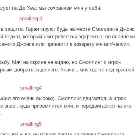
асует на Де Хеа: мы сохраняем мяч у себя.
в защите. Гарантирую: будь на месте Смоллинга Джонс
 подкат, который смотрелся бы эффектно, но вполне м
самого Джонса или привести к возврату мяча «Челси».
бу. Мяч на скрине не видно, но Смоллинг и игрок
рвым добраться до него. Значит, мяч где-то под красной
бил его очень высоко). Смоллинг двигается, а игрок
 знает, куда приземлится мяч, и передвигается на это
.
асным) и да, он падает прямо на голову Смоллинга.