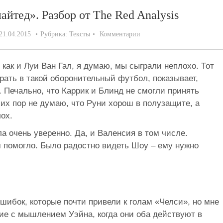
йтед». Разбор от The Red Analysis
21.04.2015
Рубрика:
Тексты
Комментарии
 как и Луи Ван Гал, я думаю, мы сыграли неплохо. Тот
рать в такой оборонительный футбол, показывает,
 Печально, что Каррик и Блинд не смогли принять
сих пор не думаю, что Руни хорош в полузащите, а
лох.
а очень уверенно. Да, и Валенсия в том числе.
помогло. Было радостно видеть Шоу – ему нужно
шибок, которые почти привели к голам «Челси», но мне
ие с мышлением Уэйна, когда они оба действуют в