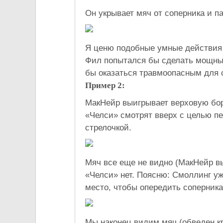
Он укрывает мяч от соперника и п
Я ценю подобные умные действия 
Фил попытался бы сделать мощный
бы оказаться травмоопасным для 
Пример
2:
МакНейр выигрывает верховую борь
«Челси» смотрят вверх с целью пе
стрелочкой.
Мяч все еще не видно (МакНейр вы
«Челси» нет. Поясню: Смоллинг уже
место, чтобы опередить соперника
Мы наконец видим мяч (обведен кр