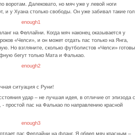
 воротам. Далековато, но мяч уже у левой ноги
т, и у Хуана столько свободы. Он уже забивал такие гол
фланг на Феллайни. Когда мяч наконец оказывается у
роков «Челси», и он может отдать пас только на Янга,
ую. Но взгляните, сколько футболистов «Челси» готовы
афную бегут только Мата и Фалькао.
ичная ситуация с Руни!
асстояния удар – не лучшая идея, в отличие от эпизода 
, - простой пас на Фалькао по направлению красной
 отдает пас Феллайни на фланг. Я обвел мяч красным –