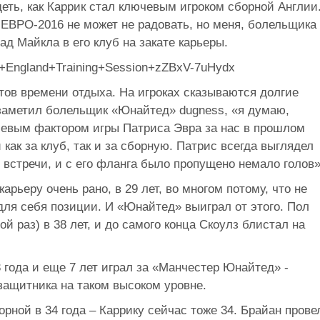
еть, как Каррик стал ключевым игроком сборной Англии
 ЕВРО-2016 не может не радовать, но меня, болельщика
д Майкла в его клуб на закате карьеры.
в времени отдыха. На игроках сказываются долгие
 заметил болельщик «Юнайтед» dugness, «я думаю,
евым фактором игры Патриса Эвра за нас в прошлом
 как за клуб, так и за сборную. Патрис всегда выглядел
встречи, и с его фланга было пропущено немало голов»
рьеру очень рано, в 29 лет, во многом потому, что не
для себя позиции. И «Юнайтед» выиграл от этого. Пол
ой раз) в 38 лет, и до самого конца Скоулз блистал на
3 года и еще 7 лет играл за «Манчестер Юнайтед» -
защитника на таком высоком уровне.
рной в 34 года – Каррику сейчас тоже 34. Брайан прове