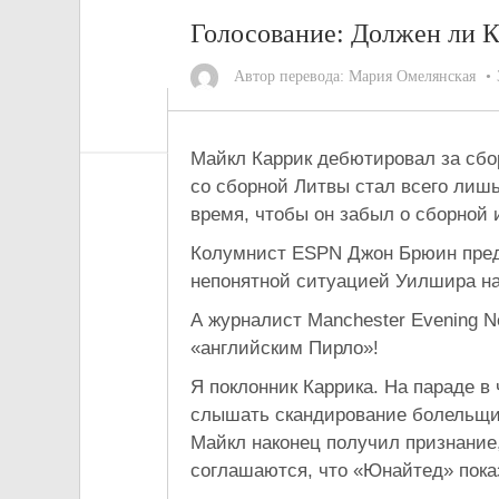
Голосование: Должен ли К
Автор перевода:
Мария Омелянская
Майкл Каррик дебютировал за сбор
со сборной Литвы стал всего лиш
время, чтобы он забыл о сборной 
Колумнист ESPN Джон Брюин пред
непонятной ситуацией Уилшира на
А журналист Manchester Evening N
«английским Пирло»!
Я поклонник Каррика. На параде 
слышать скандирование болельщико
Майкл наконец получил признание, 
соглашаются, что «Юнайтед» пока