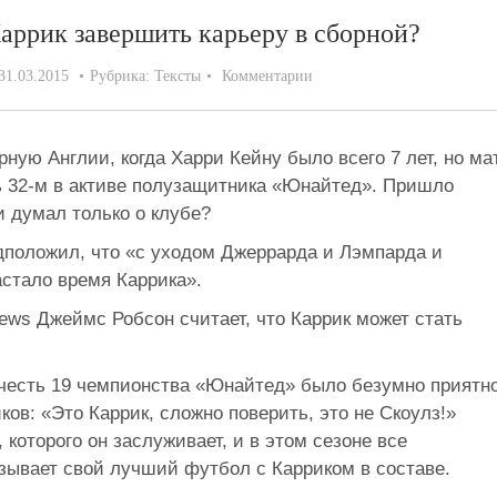
аррик завершить карьеру в сборной?
31.03.2015
Рубрика:
Тексты
Комментарии
ную Англии, когда Харри Кейну было всего 7 лет, но ма
ь 32-м в активе полузащитника «Юнайтед». Пришло
и думал только о клубе?
положил, что «с уходом Джеррарда и Лэмпарда и
стало время Каррика».
ews Джеймс Робсон считает, что Каррик может стать
в честь 19 чемпионства «Юнайтед» было безумно приятн
в: «Это Каррик, сложно поверить, это не Скоулз!»
которого он заслуживает, и в этом сезоне все
зывает свой лучший футбол с Карриком в составе.