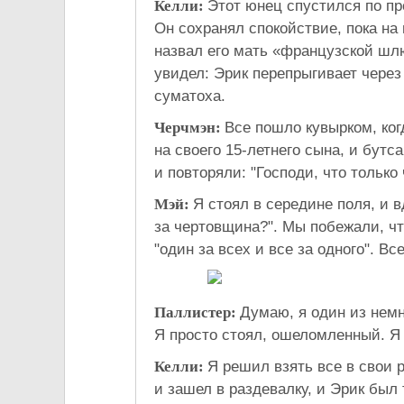
Келли:
Этот юнец спустился по пр
Он сохранял спокойствие, пока на 
назвал его мать «французской шл
увидел: Эрик перепрыгивает через
суматоха.
Черчмэн:
Все пошло кувырком, ког
на своего 15-летнего сына, и бутс
и повторяли: "Господи, что только
Мэй:
Я стоял в середине поля, и 
за чертовщина?". Мы побежали, чт
"один за всех и все за одного". Вс
Паллистер:
Думаю, я один из немн
Я просто стоял, ошеломленный. Я б
Келли:
Я решил взять все в свои 
и зашел в раздевалку, и Эрик был