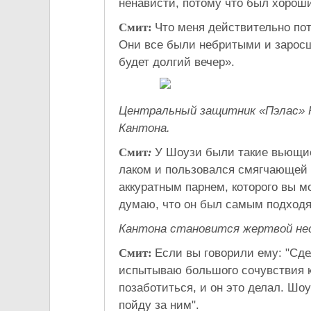
ненависти, потому что был хорош
Смит:
Что меня действительно потр
Они все были небритыми и заросш
будет долгий вечер».
Центральный защитник «Пэлас» Р
Кантона.
Смит
:
У Шоузи были такие вьющие
лаком и пользовался смягчающей
аккуратным парнем, которого вы м
думаю, что он был самым подходя
Кантона становится жертвой нес
Смит:
Если вы говорили ему: "Сде
испытываю большого сочувствия к 
позаботиться, и он это делал. Шоу
пойду за ним".