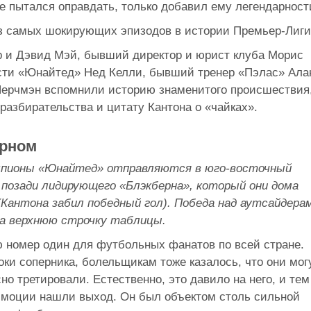
не пытался оправдать, только добавил ему легендарност
 из самых шокирующих эпизодов в истории Премьер-Лиги
 и Дэвид Мэй, бывший директор и юрист клуба Морис
сти «Юнайтед» Нед Келли, бывший тренер «Пэлас» Ала
Черчмэн вспомнили историю знаменитого происшествия
разбирательства и цитату Кантона о «чайках».
ерном
емпионы «Юнайтед» отправляются в юго-восточный
 позади лидирующего «Блэкберна», который они дома
(Кантона забил победный гол). Победа над аутсайдера
на верхнюю строчку таблицы.
ю номер один для футбольных фанатов по всей стране.
оки соперника, болельщикам тоже казалось, что они мог
сно третировали. Естественно, это давило на него, и тем
эмоции нашли выход. Он был объектом столь сильной