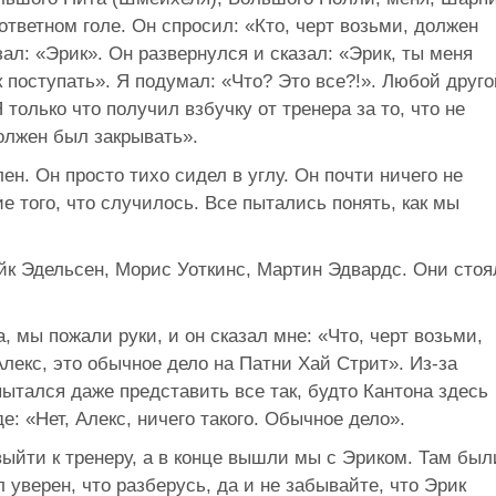
ответном голе. Он спросил: «Кто, черт возьми, должен
ал: «Эрик». Он развернулся и сказал: «Эрик, ты меня
к поступать». Я подумал: «Что? Это все?!». Любой друго
 только что получил взбучку от тренера за то, что не
должен был закрывать».
ен. Он просто тихо сидел в углу. Он почти ничего не
е того, что случилось. Все пытались понять, как мы
йк Эдельсен, Морис Уоткинс, Мартин Эдвардс. Они стоя
, мы пожали руки, и он сказал мне: «Что, черт возьми,
Алекс, это обычное дело на Патни Хай Стрит». Из-за
пытался даже представить все так, будто Кантона здесь
де: «Нет, Алекс, ничего такого. Обычное дело».
ыйти к тренеру, а в конце вышли мы с Эриком. Там был
 уверен, что разберусь, да и не забывайте, что Эрик