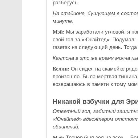
разберусь.
На стадионе, бушующем в состоя
минуте.
Мэй:
Мы заработали угловой, я по
свой гол за «Юнайтед». Подумал: 
газетах на следующий день. Тогда 
Кантона в это же время молча пы
Келли:
Он сидел на скамейке рядо
произошло. Была мертвая тишина,
возвращаюсь в памяти к тому моме
Никакой взбучки для Эри
Ответный гол, забитый защитни
«Юнайтед» вдесятером отстоять
обвинений
.
Мэй:
Тренер был зол на всех… Бо