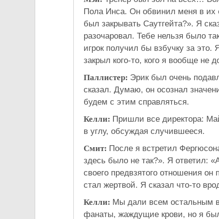
Пола Инса. Он обвинил меня в их 
был закрывать Саутгейта?». Я сказ
разочаровал. Тебе нельзя было та
игрок получил бы взбучку за это. Я
закрыл кого-то, кого я вообще не 
Паллистер:
Эрик был очень подавл
сказал. Думаю, он осознал значени
будем с этим справляться.
Келли:
Пришли все директора: Ма
в углу, обсуждая случившееся.
Смит:
После я встретил Фергюсона
здесь было не так?». Я ответил: «
своего предвзятого отношения он 
стал жертвой. Я сказал что-то вро
Келли:
Мы дали всем остальным в
фанаты, жаждущие крови, но я был