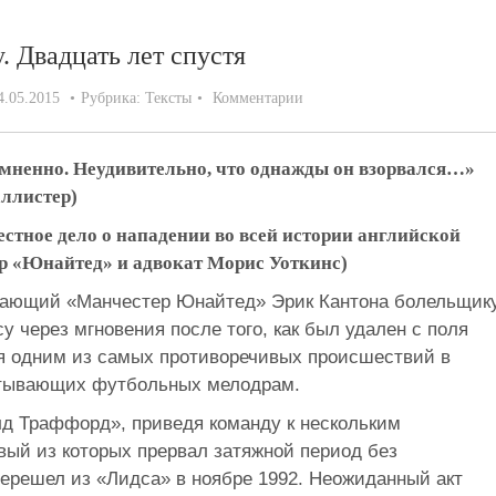
. Двадцать лет спустя
4.05.2015
Рубрика:
Тексты
Комментарии
омненно. Неудивительно, что однажды он взорвался…»
ллистер)
естное дело о нападении во всей истории английской
р «Юнайтед» и адвокат Морис Уоткинс)
адающий «Манчестер Юнайтед» Эрик Кантона болельщик
через мгновения после того, как был удален с поля
ся одним из самых противоречивых происшествий в
ватывающих футбольных мелодрам.
лд Траффорд», приведя команду к нескольким
вый из которых прервал затяжной период без
перешел из «Лидса» в ноябре 1992. Неожиданный акт