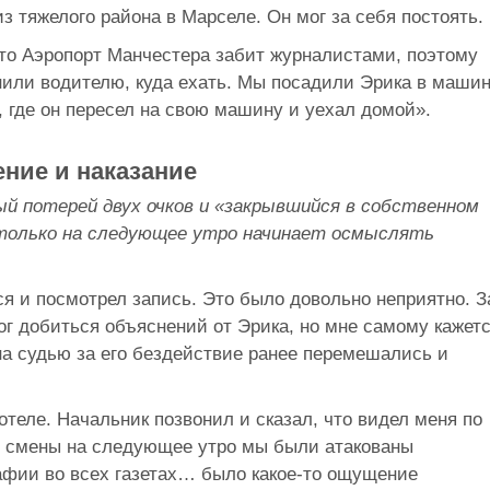
з тяжелого района в Марселе. Он мог за себя постоять.
то Аэропорт Манчестера забит журналистами, поэтому
нили водителю, куда ехать. Мы посадили Эрика в маши
, где он пересел на свою машину и уехал домой».
ние и наказание
ый потерей двух очков и «закрывшийся в собственном
 только на следующее утро начинает осмыслять
ся и посмотрел запись. Это было довольно неприятно. З
ог добиться объяснений от Эрика, но мне самому кажетс
 на судью за его бездействие ранее перемешались и
 отеле. Начальник позвонил и сказал, что видел меня по
ей смены на следующее утро мы были атакованы
афии во всех газетах… было какое-то ощущение