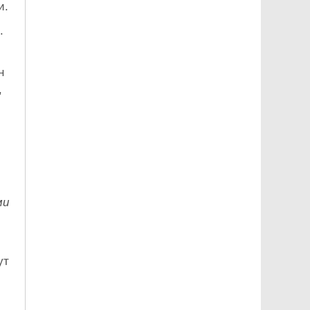
и.
.
н
,
ми
ут