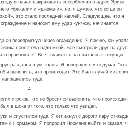
оходу и начал выкрикивать оскорбления в адрес Эрика.
него «факали» и «джекали», но, я думаю, что когда он
юхой», это стало последней каплей. Следующее, что я
 ограждение и наносит ему удар кунг-фу, начинается
да он перепрыгнул через ограждение. Я помню, как упал
а Эрика пролетела надо мной. Все смотрели друг на друг
 что произошло!" Все случилось за считанные секунды.
вдруг раздался шум толпы. Я повернулся и подумал "что
обы выяснить, что происходит. Это был случай из сери
е направились туда.
огих игроков, кто не бросился выяснять, что происходит
ыл в шоке от того, что только что увидел.
руки и спустился туда. Я отпихнул с дороги пару стюард
 там с Норманом. Я попросил Нормана выйти и сказал, ч