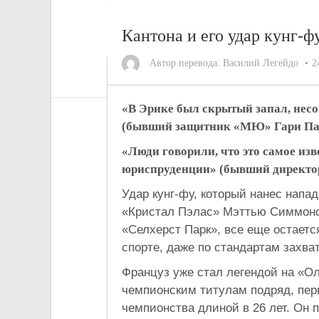
Кантона и его удар кунг-фу
Автор перевода:
Василий Легейдо
2
«В Эрике был скрытый запал, нес
(бывший защитник «МЮ» Гари Па
«Люди говорили, что это самое изв
юриспруденции» (бывший директо
Удар кунг-фу, который нанес нап
«Кристал Пэлас» Мэттью Симмонсу 
«Селхерст Парк», все еще остает
спорте, даже по стандартам зах
Француз уже стал легендой на «О
чемпионским титулам подряд, пер
чемпионства длиной в 26 лет. Он 