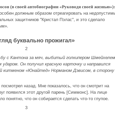
сон (в своей автобиографии «Руководя своей жизнью»)
способен должным образом отреагировать на недопустим
альных защитников "Кристал Пэлас", и это сделало
ым».
згляд буквально прожигал»
ьбу с Кантона за мяч, выбитый голкипером Шмейхелем
 ударом. Он получил красную карточку и направился
ый китменом «Юнайтед» Норманом Дэвисом, в сторону
 посмотрел назад. Мне показалось, что он смотрит на
руг появился этот другой парень [Симмонс]. На лице
ло понятно, что он собирается сделать что-то глупое.