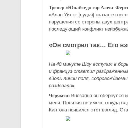
Тренер «Юнайтед» сэр Алекс Фергю
«Алан Уилкс [судья] оказался не
нарушения со стороны двух центр
последующий конфликт неизбежн
«Он смотрел так… Его в
На 48 минуте Шоу вступил в бор
и француз ответил раздраженным
вдоль линии поля, сопровождаем
раздевалок.
Черчмэн:
Внезапно он обернулся и
меня. Понятия не имею, откуда вд
Кантона появился этот взгляд. Ста