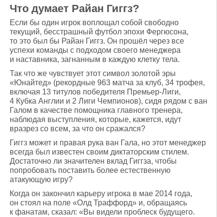
Что думает Райан Гиггз?
Если бы один игрок воплощал собой свободно
текущий, бесстрашный футбол эпохи Фергюсона,
то это был бы Райан Гиггз. Он прошёл через все
успехи команды с подходом своего менеджера
и наставника, загнанным в каждую клетку тела.
Так что же чувствует этот символ золотой эры
«Юнайтед» (рекордные 963 матча за клуб, 34 трофея,
включая 13 титулов победителя Премьер-Лиги,
4 Кубка Англии и 2 Лиги Чемпионов), сидя рядом с ван
Галом в качестве помощника главного тренера,
наблюдая выступления, которые, кажется, идут
вразрез со всем, за что он сражался?
Гиггз может и правая рука ван Гала, но этот менеджер
всегда был известен своим диктаторским стилем.
Достаточно ли значителен вклад Гиггза, чтобы
попробовать поставить более естественную
атакующую игру?
Когда он закончил карьеру игрока в мае 2014 года,
он стоял на поле «Олд Траффорд» и, обращаясь
к фанатам, сказал: «Вы видели проблеск будущего.