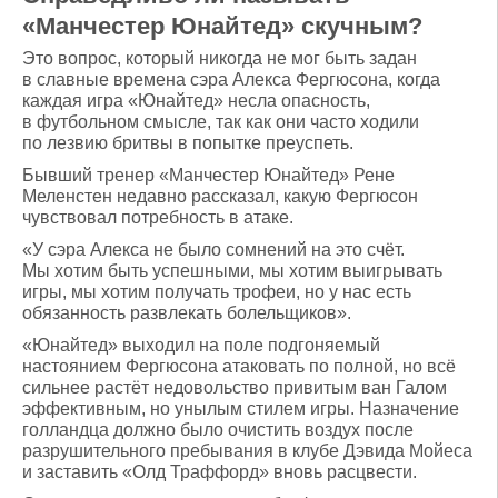
«Манчестер Юнайтед» скучным?
Это вопрос, который никогда не мог быть задан
в славные времена сэра Алекса Фергюсона, когда
каждая игра «Юнайтед» несла опасность,
в футбольном смысле, так как они часто ходили
по лезвию бритвы в попытке преуспеть.
Бывший тренер «Манчестер Юнайтед» Рене
Меленстен недавно рассказал, какую Фергюсон
чувствовал потребность в атаке.
«У сэра Алекса не было сомнений на это счёт.
Мы хотим быть успешными, мы хотим выигрывать
игры, мы хотим получать трофеи, но у нас есть
обязанность развлекать болельщиков».
«Юнайтед» выходил на поле подгоняемый
настоянием Фергюсона атаковать по полной, но всё
сильнее растёт недовольство привитым ван Галом
эффективным, но унылым стилем игры. Назначение
голландца должно было очистить воздух после
разрушительного пребывания в клубе Дэвида Мойеса
и заставить «Олд Траффорд» вновь расцвести.