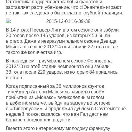
Статистика подкрепляет жалобы фанатов и
заставляет расти убеждение, что «Юнайтед» играют
не так, как следовало бы согласно клубной традиции.
В 14 играх Премьер-Лиги в этом сезоне они забили
20 голов после 146 ударов, из которых 53 были
в створ. Даже в невразумительном сезоне Дэвида
Мойеса в сезоне 2013/14 они забили 22 гола после
такого же количества игр.
В последнем, триумфальном сезоне Фергюсона
2012/13 на этой стадии чемпионата они забили
33 гола после 229 ударов, из которых 84 пришлись
в створ.
Когда подписанный за 36 миллионов фунтов
тинейджер Антони Марсьяль заявил о своём
прибытии из «Монако» великолепным голом
в дебютном матче, выйдя на замену во встрече
с «Ливерпулем», и продолжил дублем в Саутгемптоне
неделей позже, казалось, что ван Гал даст нам
больше поводов для радости.
Вместо этого интересному молодому французу