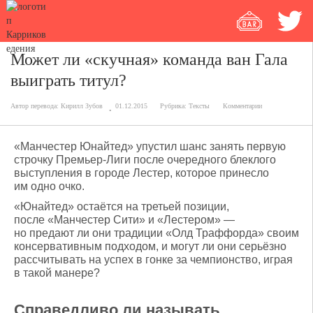
Может ли «скучная» команда ван Гала
выиграть титул?
Автор перевода:
Кирилл Зубов
01.12.2015
Рубрика:
Тексты
Комментарии
«Манчестер Юнайтед» упустил шанс занять первую
строчку Премьер-Лиги после очередного блеклого
выступления в городе Лестер, которое принесло
им одно очко.
«Юнайтед» остаётся на третьей позиции,
после «Манчестер Сити» и «Лестером» —
но предают ли они традиции «Олд Траффорда» своим
консервативным подходом, и могут ли они серьёзно
рассчитывать на успех в гонке за чемпионство, играя
в такой манере?
Справедливо ли называть