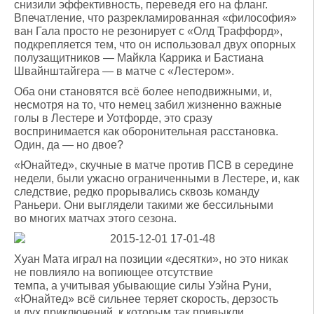
снизили эффективность, переведя его на фланг.
Впечатление, что разрекламированная «философия»
ван Гала просто не резонирует с «Олд Траффорд»,
подкрепляется тем, что он использовал двух опорных
полузащитников — Майкла Каррика и Бастиана
Швайнштайгера — в матче с «Лестером».
Оба они становятся всё более неподвижными, и,
несмотря на то, что немец забил жизненно важные
голы в Лестере и Уотфорде, это сразу
воспринимается как оборонительная расстановка.
Один, да — но двое?
«Юнайтед», скучные в матче против ПСВ в середине
недели, были ужасно ограниченными в Лестере, и, как
следствие, редко прорывались сквозь команду
Раньери. Они выглядели такими же бессильными
во многих матчах этого сезона.
Хуан Мата играл на позиции «десятки», но это никак
не повлияло на вопиющее отсутствие
темпа, а учитывая убывающие силы Уэйна Руни,
«Юнайтед» всё сильнее теряет скорость, дерзость
и дух приключений, к которым так привыкли