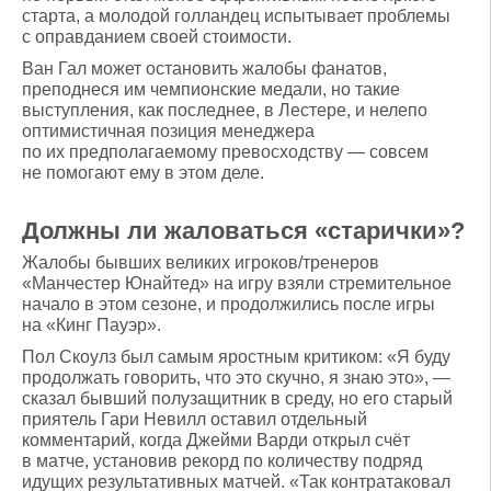
старта, а молодой голландец испытывает проблемы
с оправданием своей стоимости.
Ван Гал может остановить жалобы фанатов,
преподнеся им чемпионские медали, но такие
выступления, как последнее, в Лестере, и нелепо
оптимистичная позиция менеджера
по их предполагаемому превосходству — совсем
не помогают ему в этом деле.
Должны ли жаловаться «старички»?
Жалобы бывших великих игроков/тренеров
«Манчестер Юнайтед» на игру взяли стремительное
начало в этом сезоне, и продолжились после игры
на «Кинг Пауэр».
Пол Скоулз был самым яростным критиком: «Я буду
продолжать говорить, что это скучно, я знаю это», —
сказал бывший полузащитник в среду, но его старый
приятель Гари Невилл оставил отдельный
комментарий, когда Джейми Варди открыл счёт
в матче, установив рекорд по количеству подряд
идущих результативных матчей. «Так контратаковал