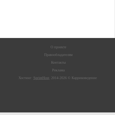
О проекте
Правообладателям
Контакты
Реклама
Хостинг:
SprintHost
; 2014-2026 © Карриковедение