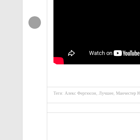
Теги:
Алекс Фергюсон
,
Лучшее
,
Манчестер 