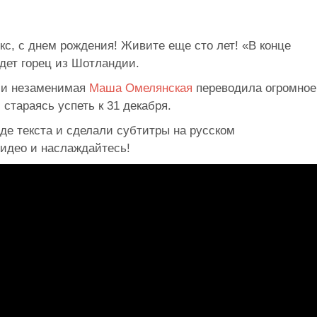
кс, с днем рождения! Живите еще сто лет! «В конце
удет горец из Шотландии.
 и незаменимая
Маша Омелянская
переводила огромное
стараясь успеть к 31 декабря.
де текста и сделали субтитры на русском
видео и наслаждайтесь!