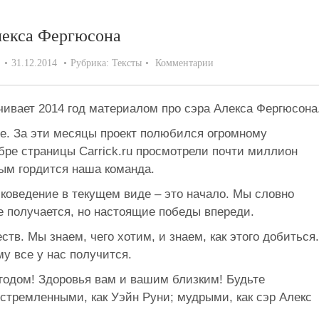
лекса Фергюсона
31.12.2014
Рубрика:
Тексты
Комментарии
нчивает 2014 год материалом про сэра Алекса Фергюсона
е. За эти месяцы проект полюбился огромному
абре страницы Carrick.ru просмотрели почти миллион
рым гордится наша команда.
коведение в текущем виде – это начало. Мы словно
е получается, но настоящие победы впереди.
тв. Мы знаем, чего хотим, и знаем, как этого добиться.
у все у нас получится.
годом! Здоровья вам и вашим близким! Будьте
устремленными, как Уэйн Руни; мудрыми, как сэр Алекс