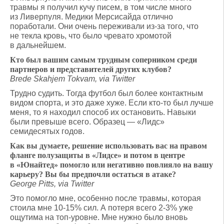
травмы я получил кучу писем, в том числе много
из Ливерпуля. Медики Мерсисайда отлично
поработали. Они очень переживали из-за того, что
не текла кровь, что было чревато хромотой
в дальнейшем.
Кто был вашим самым трудным соперником среди
партнеров и представителей других клубов?
Brede Skahjem Tokvam, via Twitter
Трудно судить. Тогда футбол был более контактным
видом спорта, и это даже хуже. Если кто-то был лучше
меня, то я находил способ их остановить. Навыки
были превыше всего. Образец — «Лидс»
семидесятых годов.
Как вы думаете, решение использовать вас на правом
фланге полузащиты в «Лидсе» и потом в центре
в «Юнайтед» помогло или негативно повлияло на вашу
карьеру? Вы бы предпочли остаться в атаке?
George Pitts, via Twitter
Это помогло мне, особенно после травмы, которая
стоила мне 10-15% сил. А потеря всего 2-3% уже
ощутима на топ-уровне. Мне нужно было вновь