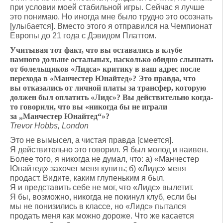
при условии моей стабильной игры. Сейчас я лучше
это понимаю. Но иногда мне было трудно это осознать
[улыбается]. Вместо этого я отправился на Чемпионат
Европы до 21 года с Дэвидом Платтом.
Учитывая тот факт, что вы оставались в клубе
намного дольше остальных, насколько обидно слышать
от болельщиков «Лидса» критику в ваш адрес после
перехода в «Манчестер Юнайтед»? Это правда, что
вы отказались от личной платы за трансфер, которую
должен был оплатить «Лидс»? Вы действительно когда-
то говорили, что вы «никогда бы не играли
за „Манчестер Юнайтед“»?
Trevor Hobbs, London
Это не вымысел, а чистая правда [смеется].
Я действительно это говорил. Я был молод и наивен.
Более того, я никогда не думал, что: а) «Манчестер
Юнайтед» захочет меня купить; б) «Лидс» меня
продаст. Видите, каким глупеньким я был.
Я и представить себе не мог, что «Лидс» вылетит.
Я бы, возможно, никогда не покинул клуб, если бы
мы не понизились в классе, но «Лидс» пытался
продать меня как можно дороже. Что же касается