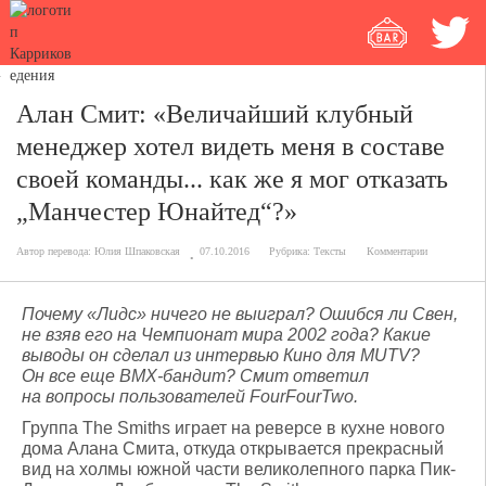
Алан Смит: «Величайший клубный
менеджер хотел видеть меня в составе
своей команды... как же я мог отказать
„Манчестер Юнайтед“?»
Автор перевода:
Юлия Шпаковская
07.10.2016
Рубрика:
Тексты
Комментарии
Почему «Лидс» ничего не выиграл? Ошибся ли Свен,
не взяв его на Чемпионат мира 2002 года? Какие
выводы он сделал из интервью Кино для MUTV?
Он все еще BMX-бандит? Смит ответил
на вопросы пользователей FourFourTwo.
Группа The Smiths играет на реверсе в кухне нового
дома Алана Смита, откуда открывается прекрасный
вид на холмы южной части великолепного парка Пик-