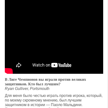
В Лиге Чемпионов вы играли против великих
защитников. Кто был лучшим?
Ryan Gulliver, Portsmouth
Для меня было честью играть против игрока, который,
по моему скромному мнению, был лучшим
защитником в истории — Паоло Мальдини.