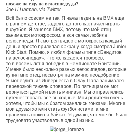
похоже на езду на велосипеде, да?
Joe H Harman, via Twitter
Всё было совсем не так. Я начал ездить на BMX еще
в раннем детстве, задолго до того как начал играть
в футбол. Я занялся BMX, потому что мой отец
занимался мотокроссом, а вся семья любила
велосипеды. Я смотрел видео с мотокросса каждый
день и просто прилипал к экрану, когда смотрел Junior
Kick Start. Помню, я любил фильмы типа «Бандитов
на велосипедах». Что же касается трофеев,
то в восемь лет я победил в Чемпионате Британии.
У меня было несколько разных велосипедов, которые
купил мне отец, несмотря на мамино неодобрение.
Я мог ездить из Инвернесса в Слау. Папа занимался
перевозкой тяжелых товаров. По пятницам он мог
вернуться домой и взять минивэн. Мы отправлялись
путешествовать все выходные. Мои родители очень
хотели, чтобы мы с братом занялись гонками. Многие
мои друзья хотели стать футболистами, а мне
нравились гонки на байках. Я думаю, что мне бы было
трудновато участвовать в одной из них.