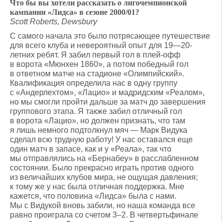
Что бы вы хотели рассказать о лигочемпионской
кампании «Лидса» в сезоне 2000/01?
Scott Roberts, Dewsbury
С самого начала это было потрясающее путешествие
для всего клуба и невероятный опыт для 19—20-
летних ребят. Я забил первый гол в плей-офф
в ворота «Мюнхен 1860», а потом победный гол
в ответном матче на стадионе «Олимпийский».
Квалификация определила нас в одну группу
с «Андерлехтом», «Лацио» и мадридским «Реалом»,
но мы смогли пройти дальше за матч до завершения
группового этапа. Я также забил отличный гол
в ворота «Лацио», но должен признать, что там
я лишь немного подтолкнул мяч — Марк Видука
сделал всю трудную работу! У нас оставался еще
один матч в запасе, как и у «Реала», так что
мы отправлялись на «Бернабеу» в расслабленном
состоянии. Было прекрасно играть против одного
из величайших клубов мира, не ощущая давления;
к тому же у нас была отличная поддержка. Мне
кажется, что половина «Лидса» была с нами.
Мы с Видукой вновь забили, но наша команда все
равно проиграла со счетом 3–2. В четвертьфинале