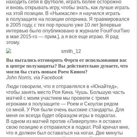
находить себя в футболе, играть более осторожно
и вновь открывать игру, чтобы знать, как лучше играть
на этой позиции. В «Ньюкасле» я научился играть
в полузащите на позиции опорника. Я травмировался
в 2005 году, с тех пор прошло уже 10 лет [впервые
интервью было опубликовано в журнале FourFourTwo
в мае 2015-го — прим.], а я все еще играю. Я рад
этому.
Вы пытались отговорить Ферги от использования вас
в центре полузащиты? Вы действительно думаете, что
могли бы стать новым Роем Кином?
John Norris, via Facebook
Люди говорили, что я отправлялся в «Юнайтед»,
чтобы занять место Роя Кина. Чушь. Большую часть
матчей с моим участием мы провели с тремя
игроками в полузащите — Роем и Скоулзи рядом
со мной. У Роя были очень высокие стандарты. Для
меня он всегда будет образцом игры в подкатах.
В одном из матчей против «Ливерпуля» я оставил
свою позицию и отправился в подкат. Рой кричал мне,
что я должен был оставаться на ногах. Две минуты