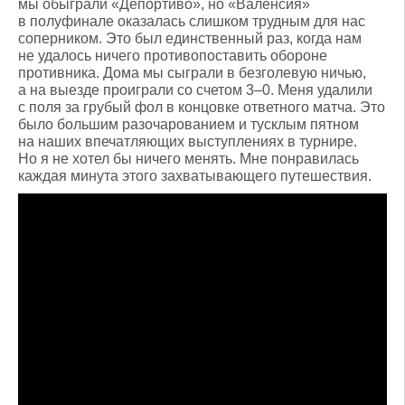
мы обыграли «Депортиво», но «Валенсия»
в полуфинале оказалась слишком трудным для нас
соперником. Это был единственный раз, когда нам
не удалось ничего противопоставить обороне
противника. Дома мы сыграли в безголевую ничью,
а на выезде проиграли со счетом 3–0. Меня удалили
с поля за грубый фол в концовке ответного матча. Это
было большим разочарованием и тусклым пятном
на наших впечатляющих выступлениях в турнире.
Но я не хотел бы ничего менять. Мне понравилась
каждая минута этого захватывающего путешествия.