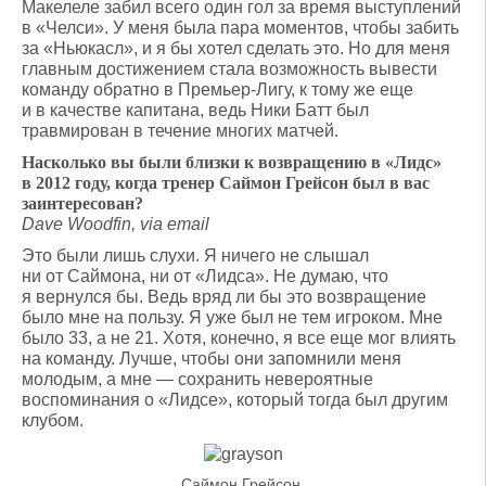
Макелеле забил всего один гол за время выступлений
в «Челси». У меня была пара моментов, чтобы забить
за «Ньюкасл», и я бы хотел сделать это. Но для меня
главным достижением стала возможность вывести
команду обратно в Премьер-Лигу, к тому же еще
и в качестве капитана, ведь Ники Батт был
травмирован в течение многих матчей.
Насколько вы были близки к возвращению в «Лидс»
в 2012 году, когда тренер Саймон Грейсон был в вас
заинтересован?
Dave Woodfin, via email
Это были лишь слухи. Я ничего не слышал
ни от Саймона, ни от «Лидса». Не думаю, что
я вернулся бы. Ведь вряд ли бы это возвращение
было мне на пользу. Я уже был не тем игроком. Мне
было 33, а не 21. Хотя, конечно, я все еще мог влиять
на команду. Лучше, чтобы они запомнили меня
молодым, а мне — сохранить невероятные
воспоминания о «Лидсе», который тогда был другим
клубом.
Саймон Грейсон.