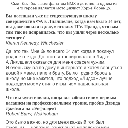
Смит был большим фанатом BMX в детстве, а одним из
его героев является мотоциклист Хорхе Лоренцо.
Вы посещали уже не существующую школу
совершенства ФА в Лиллшелле, когда вам было 14 лет,
вы даже попали в документалку ITV. Правда, что вам
там так не понравилось, что вы ушли через несколько
месяцев?
Kieran Kennedy, Winchester
Да, это так. Мне было всего 14 лет, когда я покинул
родное гнездо. До этого я тренировался в Лидсе.
А Лиллшелл оказался для меня совсем чужим.
Я очень скучал по дому в интернате и хотел вернуться
домой к маме, папе и брату. Было трудно бросать
школу, но мне кажется, что подход «Лидса» лучше
подходил моему стилю игры, чем национальная
школа.
Что вы чувствовали, когда вы забили своим первым
касанием на профессиональном уровне, пробив Дэвида
Джеймса на «Энфилде»?
Robert Barry, Wokingham
Это было важно, но для меня каждый гол был
таковым — неважно, забит он за молодежку или