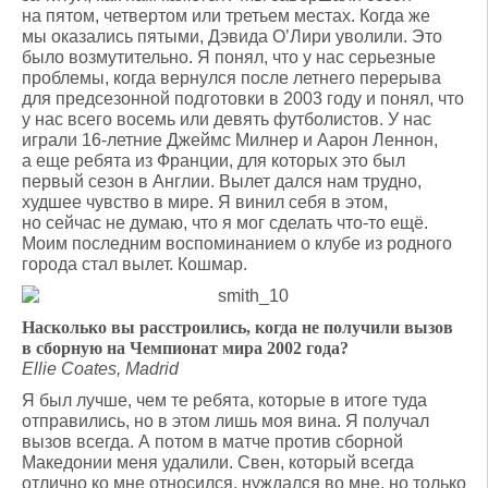
на пятом, четвертом или третьем местах. Когда же
мы оказались пятыми, Дэвида О’Лири уволили. Это
было возмутительно. Я понял, что у нас серьезные
проблемы, когда вернулся после летнего перерыва
для предсезонной подготовки в 2003 году и понял, что
у нас всего восемь или девять футболистов. У нас
играли 16-летние Джеймс Милнер и Аарон Леннон,
а еще ребята из Франции, для которых это был
первый сезон в Англии. Вылет дался нам трудно,
худшее чувство в мире. Я винил себя в этом,
но сейчас не думаю, что я мог сделать что-то ещё.
Моим последним воспоминанием о клубе из родного
города стал вылет. Кошмар.
Насколько вы расстроились, когда не получили вызов
в сборную на Чемпионат мира 2002 года?
Ellie Coates, Madrid
Я был лучше, чем те ребята, которые в итоге туда
отправились, но в этом лишь моя вина. Я получал
вызов всегда. А потом в матче против сборной
Македонии меня удалили. Свен, который всегда
отлично ко мне относился, нуждался во мне, но только