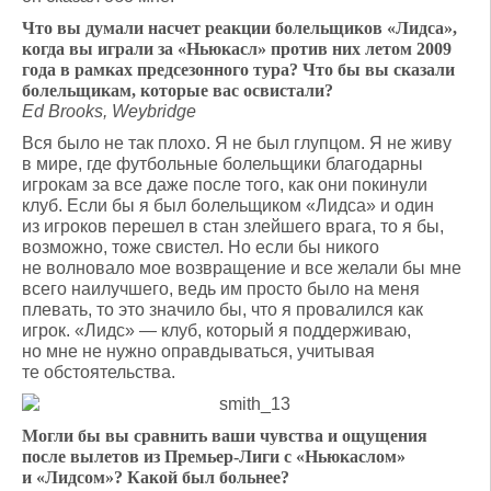
Что вы думали насчет реакции болельщиков «Лидса»,
когда вы играли за «Ньюкасл» против них летом 2009
года в рамках предсезонного тура? Что бы вы сказали
болельщикам, которые вас освистали?
Ed Brooks, Weybridge
Вся было не так плохо. Я не был глупцом. Я не живу
в мире, где футбольные болельщики благодарны
игрокам за все даже после того, как они покинули
клуб. Если бы я был болельщиком «Лидса» и один
из игроков перешел в стан злейшего врага, то я бы,
возможно, тоже свистел. Но если бы никого
не волновало мое возвращение и все желали бы мне
всего наилучшего, ведь им просто было на меня
плевать, то это значило бы, что я провалился как
игрок. «Лидс» — клуб, который я поддерживаю,
но мне не нужно оправдываться, учитывая
те обстоятельства.
Могли бы вы сравнить ваши чувства и ощущения
после вылетов из Премьер-Лиги с «Ньюкаслом»
и «Лидсом»? Какой был больнее?