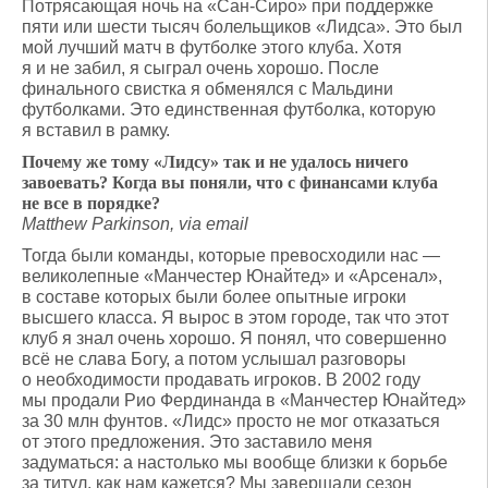
Потрясающая ночь на «Сан-Сиро» при поддержке
пяти или шести тысяч болельщиков «Лидса». Это был
мой лучший матч в футболке этого клуба. Хотя
я и не забил, я сыграл очень хорошо. После
финального свистка я обменялся с Мальдини
футболками. Это единственная футболка, которую
я вставил в рамку.
Почему же тому «Лидсу» так и не удалось ничего
завоевать? Когда вы поняли, что с финансами клуба
не все в порядке?
Matthew Parkinson, via email
Тогда были команды, которые превосходили нас —
великолепные «Манчестер Юнайтед» и «Арсенал»,
в составе которых были более опытные игроки
высшего класса. Я вырос в этом городе, так что этот
клуб я знал очень хорошо. Я понял, что совершенно
всё не слава Богу, а потом услышал разговоры
о необходимости продавать игроков. В 2002 году
мы продали Рио Фердинанда в «Манчестер Юнайтед»
за 30 млн фунтов. «Лидс» просто не мог отказаться
от этого предложения. Это заставило меня
задуматься: а настолько мы вообще близки к борьбе
за титул, как нам кажется? Мы завершали сезон