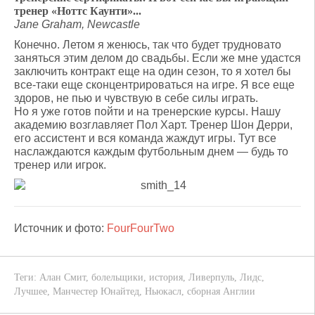
тренер «Ноттс Каунти»...
Jane Graham, Newcastle
Конечно. Летом я женюсь, так что будет трудновато
заняться этим делом до свадьбы. Если же мне удастся
заключить контракт еще на один сезон, то я хотел бы
все-таки еще сконцентрироваться на игре. Я все еще
здоров, не пью и чувствую в себе силы играть.
Но я уже готов пойти и на тренерские курсы. Нашу
академию возглавляет Пол Харт. Тренер Шон Дерри,
его ассистент и вся команда жаждут игры. Тут все
наслаждаются каждым футбольным днем — будь то
тренер или игрок.
Источник и фото:
FourFourTwo
Теги:
Алан Смит
,
болельщики
,
история
,
Ливерпуль
,
Лидс
,
Лучшее
,
Манчестер Юнайтед
,
Ньюкасл
,
сборная Англии