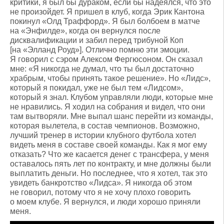
критики, я был бы дураком, если бы надеялся, что это
не произойдет. Я пришел в клуб, когда Эрик Кантона
покинул «Олд Траффорд». Я был болбоем в матче
на «Энфилде», когда он вернулся после
дисквалификации и забил перед трибуной Коп
[на «Элланд Роуд»]. Отлично помню эти эмоции.
Я говорил с сэром Алексом Фергюсоном. Он сказал
мне: «Я никогда не думал, что ты был достаточно
храбрым, чтобы принять такое решение». Но «Лидс»,
который я покидал, уже не был тем «Лидсом»,
который я знал. Клубом управляли люди, которые мне
не нравились. Я ходил на собрания и видел, что они
там вытворяли. Мне выпал шанс перейти из команды,
которая вылетела, в состав чемпионов. Возможно,
лучший тренер в истории клубного футбола хотел
видеть меня в составе своей команды. Как я мог ему
отказать? Что же касается денег с трансфера, у меня
оставалось пять лет по контракту, и мне должны были
выплатить деньги. Но последнее, что я хотел, так это
увидеть банкротство «Лидса». Я никогда об этом
не говорил, потому что я не хочу плохо говорить
о моем клубе. Я вернулся, и люди хорошо приняли
меня.