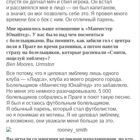
спустя он догнал мяч и сбил игрока. Он встал
и рассмеялся мне в лицо — он был капитаном,
а значит, он мог позволить себе это. Я провел много
времени бок о бок с ним. Он отличный парень.
Мне нравилось ваше отношение к «Манчестер
Юнайтед». У вас было над чем посмеяться
с болельщиками. Вы помните, как забили гол с центра
поля в Праге во время разминки, а потом навели
страху на болельщиков, которые распевали «Смити,
поцелуй эмблему»?
Ben Moores, Urmston
Все потому, что я целовал эмблему лишь одного
клуба — «Лидса», клуба из моего родного города.
Болельщиков «Манчестер Юнайтед» это забавляло.
Но меня это немного разочаровывало. 5 000
болельщиков собрались в Праге и поют такую песню.
Я был и остаюсь футбольным болельщиком.
Я обычный парень, который стал футболистом,
но я понимаю их мотивы. Я не целовал эмблему,
и возможно, они уважали меня больше за это.
Вы играли со многими великими нападающими, но кто