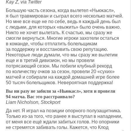
Kay Z, via Twitter
Большую часть сезона, когда вылетел «Ньюкасл»,
я был травмирован и сыграл всего несколько матчей.
Но мне все еще не по себе, ведь я каждый день был
с людьми, для которых «выжить» было очень важно.
Никто не хочет вылетать. К счастью, мы сразу же
смогли вернуться. Многие игроки захотели остаться
в команде, чтобы отплатить болельщикам
за поддержку и восстановить свою репутацию.
Некоторые люди думали, что мы сразу же вылетим
еще и в третий дивизион, но мы провели
потрясающий сезон. Мы побили клубный рекорд
по количеству очков за сезон, провели 20 «сухих»
матчей и собирали на каждой домашней игре более
50 тысяч болельщиков. Невероятная поддержка!
Вы ни разу не забили за «Ньюкасл», хотя и провели
94 матча. Вас это расстраивало?
Liam Nicholson, Stockport
Да нет. Я играл на позиции опорного полузащитника.
Только из-за того, что ранее я выступал в нападении,
от меня все ещё ждали забитых голов. Но опорники
не стремятся забивать голы. Кажется, что Клод