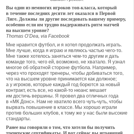
Вы один из немногих игроков топ-класса, который
в течение последних десяти лет оказался в Первой
Лиге. Должны ли другие последовать вашему примеру,
особенно если им трудно выдерживать ритм матчей
на высшем уровне?
Thomas O’Dea, via Facebook
Мне нравится футбол, и я хотел продолжать играть.
Мне лучше, когда я играю и являюсь частью чего-то.
Мне также хотелось заняться чем-то другим и дать
команде того, чего ей, возможно, не хватало. Я узнал
многое об обратной стороне футбола. Например,
через что проходят тренеры, чтобы добиваться того,
что на высшем уровне принимается как должное;
а у игроков, которые каждый год борются за новый
контракт, есть все, но какой-то нюанс мешает
им достичь вершины. Я провел два отличных года
в «МК Донс». Нам не хватило всего чуть-чуть, чтобы
вырвать повышение в классе. Мы хорошо играли
против больших клубов, к тому же у нас были высокие
стандарты.
Ранее вы говорили о том, что хотели бы получить
тренерские сертификаты. И вот сейчас вы играющий