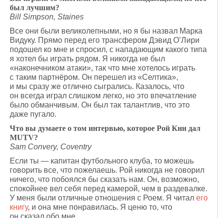
был лучшим?
Bill Simpson, Staines
Все они были великолепными, но я бы назвал Марка
Видуку. Прямо перед его трансфером Дэвид О’Лири
подошел ко мне и спросил, с нападающим какого типа
я хотел бы играть рядом. Я никогда не был
«наконечником атаки», так что мне хотелось играть
с таким партнёром. Он перешел из «Селтика»,
и мы сразу же отлично сыгрались. Казалось, что
он всегда играл слишком легко, но это впечатление
было обманчивым. Он был так талантлив, что это
даже пугало.
Что вы думаете о том интервью, которое Рой Кин дал
MUTV?
Sam Convery, Coventry
Если ты — капитан футбольного клуба, то можешь
говорить все, что пожелаешь. Рой никогда не говорил
ничего, что побоялся бы сказать нам. Он, возможно,
спокойнее вел себя перед камерой, чем в раздевалке.
У меня были отличные отношения с Роем. Я читал
его
книгу
, и она мне понравилась. Я ценю то, что
он сказал обо мне.