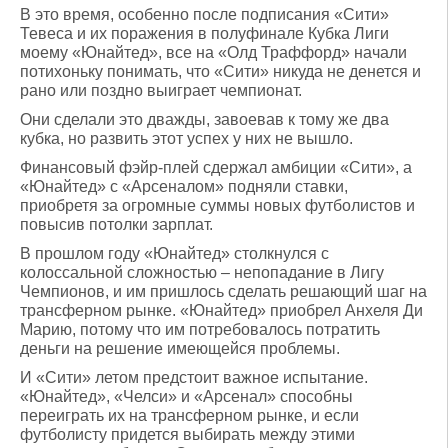
В это время, особенно после подписания «Сити»
Тевеса и их поражения в полуфинале Кубка Лиги
моему «Юнайтед», все на «Олд Траффорд» начали
потихоньку понимать, что «Сити» никуда не денется и
рано или поздно выиграет чемпионат.
Они сделали это дважды, завоевав к тому же два
кубка, но развить этот успех у них не вышло.
Финансовый фэйр-плей сдержал амбиции «Сити», а
«Юнайтед» с «Арсеналом» подняли ставки,
приобретя за огромные суммы новых футболистов и
повысив потолки зарплат.
В прошлом году «Юнайтед» столкнулся с
колоссальной сложностью – непопадание в Лигу
Чемпионов, и им пришлось сделать решающий шаг на
трансферном рынке. «Юнайтед» приобрел Анхеля Ди
Марию, потому что им потребовалось потратить
деньги на решение имеющейся проблемы.
И «Сити» летом предстоит важное испытание.
«Юнайтед», «Челси» и «Арсенал» способны
переиграть их на трансферном рынке, и если
футболисту придется выбирать между этими