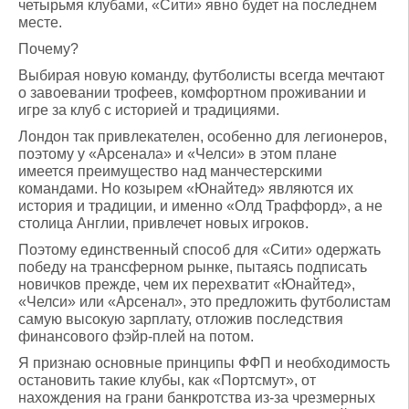
четырьмя клубами, «Сити» явно будет на последнем
месте.
Почему?
Выбирая новую команду, футболисты всегда мечтают
о завоевании трофеев, комфортном проживании и
игре за клуб с историей и традициями.
Лондон так привлекателен, особенно для легионеров,
поэтому у «Арсенала» и «Челси» в этом плане
имеется преимущество над манчестерскими
командами. Но козырем «Юнайтед» являются их
история и традиции, и именно «Олд Траффорд», а не
столица Англии, привлечет новых игроков.
Поэтому единственный способ для «Сити» одержать
победу на трансферном рынке, пытаясь подписать
новичков прежде, чем их перехватит «Юнайтед»,
«Челси» или «Арсенал», это предложить футболистам
самую высокую зарплату, отложив последствия
финансового фэйр-плей на потом.
Я признаю основные принципы ФФП и необходимость
остановить такие клубы, как «Портсмут», от
нахождения на грани банкротства из-за чрезмерных