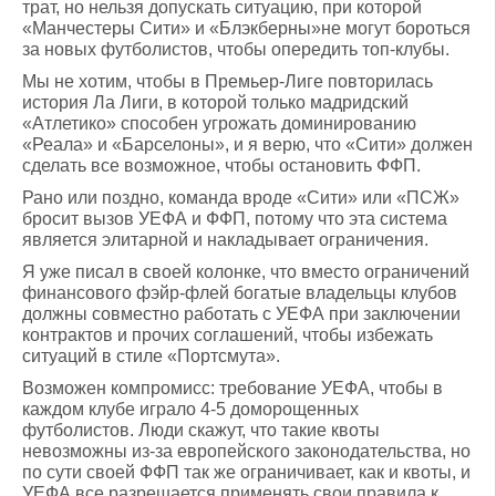
трат, но нельзя допускать ситуацию, при которой
«Манчестеры Сити» и «Блэкберны»не могут бороться
за новых футболистов, чтобы опередить топ-клубы.
Мы не хотим, чтобы в Премьер-Лиге повторилась
история Ла Лиги, в которой только мадридский
«Атлетико» способен угрожать доминированию
«Реала» и «Барселоны», и я верю, что «Сити» должен
сделать все возможное, чтобы остановить ФФП.
Рано или поздно, команда вроде «Сити» или «ПСЖ»
бросит вызов УЕФА и ФФП, потому что эта система
является элитарной и накладывает ограничения.
Я уже писал в своей колонке, что вместо ограничений
финансового фэйр-флей богатые владельцы клубов
должны совместно работать с УЕФА при заключении
контрактов и прочих соглашений, чтобы избежать
ситуаций в стиле «Портсмута».
Возможен компромисс: требование УЕФА, чтобы в
каждом клубе играло 4-5 доморощенных
футболистов. Люди скажут, что такие квоты
невозможны из-за европейского законодательства, но
по сути своей ФФП так же ограничивает, как и квоты, и
УЕФА все разрешается применять свои правила к