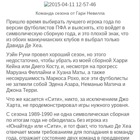
Команда сезона от Гари Невилла
Пришло время выбирать лучшего игрока года по
версии футболистов ПФА и выяснять, кто войдет в
символическую сборную года, и это плохой знак, что
из обоих манкунианских клубов я выбрал только
Давида Де Хеа.
Уэйн Руни провел хороший сезон, но этого
недостаточно, чтобы убрать из моей сборной Харри
Кейна или Диего Косту, и, несмотря на прогресс
Маруана Феллайни и Хуана Маты, а также
несокрушимость Маркоса Рохо, все эти футболисты
не затмили собой Эдена Азара, Неманью Матича и
Джона Терри.
Что же касается «Сити», никто, за исключением Джо
Харта, не продемонстрировал игры нужного уровня.
С сезона 1989-1990 ни одна символическая сборная
по итогам года не обходилась без игрока из
«Юнайтед» или «Сити», и тот факт, что только Де Хеа
отвечает моим требованиям для попадания в команду
года, отражает состояние двух команд в преддверии