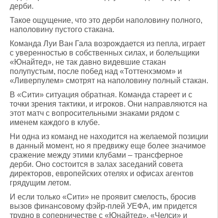
дерби.
Такое ощущение, что это дерби наполовину полного,
наполовину пустого стакана.
Команда Луи Ван Гала возрождается из пепла, играет
с уверенностью в собственных силах, и болельщики
«Юнайтед», не так давно видевшие стакан
полупустым, после побед над «Тоттенхэмом» и
«Ливерпулем» смотрят на наполовину полный стакан.
В «Сити» ситуация обратная. Команда стареет и с
точки зрения тактики, и игроков. Они направляются на
этот матч с вопросительными знаками рядом с
именем каждого в клубе.
Ни одна из команд не находится на желаемой позиции
в данный момент, но я предвижу еще более значимое
сражение между этими клубами – трансферное
дерби. Оно состоится в залах заседаний совета
директоров, европейских отелях и офисах агентов
грядущим летом.
И если только «Сити» не проявит смелость, бросив
вызов финансовому фэйр-плей УЕФА, им придется
трудно в соперничестве с «Юнайтед», «Челси» и