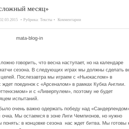
 сложный месяц»
02.03.2015
Рубрика:
Тексты
Комментарии
ожно говорить, что весна наступает, но на календаре
атчи сезона. В следующих играх мы должны сделать в
целей. Послезавтра мы играем с «Ньюкаслом» в
с ждет поединок с «Арсеналом» в рамках Кубка Англии.
оттенхэмом» и с «Ливерпулем», поэтому не будет
яцем испытаний.
было очень важно одержать победу над «Сандерлендом»
очка. Мы остаемся в зоне Лиги Чемпионов, но нужно
ы понять: в концовке сезона нас ждет битва. Мы готовы 