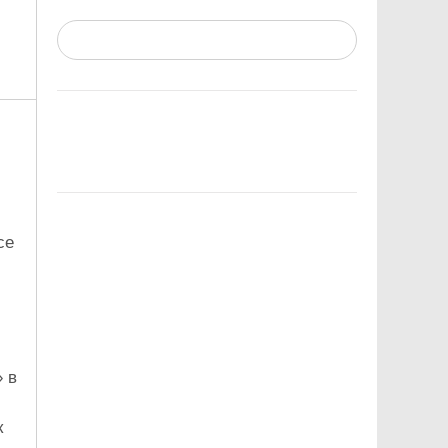
се
 в
к