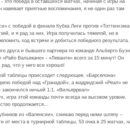
 - это победа в оставшихся матчах, начиная с игры на
 навевает приятные воспоминания, я не один раз там
си» с победой в финале Кубка Лиги против «Тоттенхэма
зей, и я рад за них. Игра получилась тяжелой, но в
еломить ход встречи и добиться победного результата.
его друга и бывшего партнера по команде Альберто Буэн
 «Райо Вальекано» - «Леванте» всего за 15 минут! Он
рад, что у него все хорошо!
ной таблицы происходит следующее. «Барселона»
елю победой над «Гранадой», а мадридский «Реал» не
 закончился ничьей 1:1. «Вильярреал»
, игра этой команды почти всегда на высоком уровне.
нство продолжается…
убников из «Валенсии», снимаю перед ними шляпу –
и от места в турнирной таблицы, 53 очка в 25 матчах, н