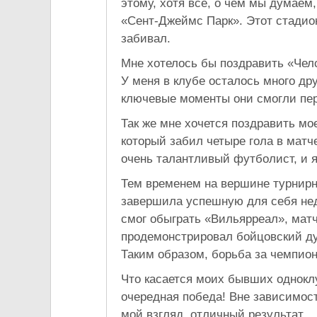
этому, хотя все, о чем мы думаем,
«Сент-Джеймс Парк». Этот стадион
забивал.
Мне хотелось бы поздравить «Чел
У меня в клубе осталось много дру
ключевые моменты они смогли пер
Так же мне хочется поздравить мо
который забил четыре гола в матче
очень талантливый футболист, и я 
Тем временем на вершине турнир
завершила успешную для себя нед
смог обыграть «Вильярреал», матч
продемонстрировал бойцовский дух
Таким образом, борьба за чемпио
Что касается моих бывших однокл
очередная победа! Вне зависимост
мой взгляд, отличный результат.