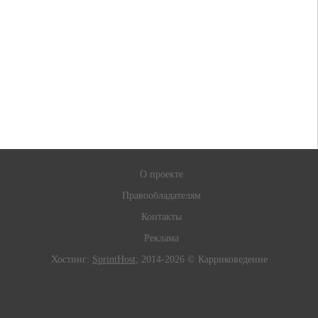
О проекте
Правообладателям
Контакты
Реклама
Хостинг:
SprintHost
; 2014-2026 © Карриковедение