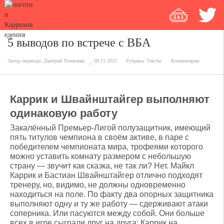
5 выводов по встрече с ВБА
Автор перевода:
Дмитрий Понасенко
09.11.2015
Рубрика:
Тексты
Комментарии
Каррик и Швайнштайгер выполняют
одинаковую работу
Закалённый Премьер-Лигой полузащитник, имеющий
пять титулов чемпиона в своём активе, в паре с
победителем чемпионата мира, трофеями которого
можно уставить комнату размером с небольшую
страну — звучит как сказка, не так ли? Нет. Майкл
Каррик и Бастиан Швайнштайгер отлично подходят
тренеру, но, видимо, не должны одновременно
находиться на поле. По факту два опорных защитника
выполняют одну и ту же работу — сдерживают атаки
соперника. Или пасуются между собой. Они больше
всех в игре сыграли друг на друга: Каррик на