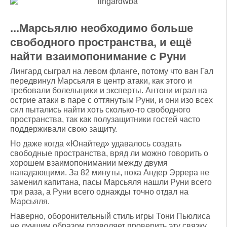
...Марсьялю необходимо больше
свободного пространства, и ещё
найти взаимопонимание с Руни
Лингард сыграл на левом фланге, потому что ван Гал
передвинул Марсьяля в центр атаки, как этого и
требовали болельщики и эксперты. Антони играл на
острие атаки в паре с оттянутым Руни, и они изо всех
сил пытались найти хоть сколько-то свободного
пространства, так как полузащитники гостей часто
поддерживали свою защиту.
Но даже когда «Юнайтед» удавалось создать
свободные пространства, вряд ли можно говорить о
хорошем взаимопонимании между двумя
нападающими. За 82 минуты, пока Андер Эррера не
заменил капитана, пасы Марсьяля нашли Руни всего
три раза, а Руни всего однажды точно отдал на
Марсьяля.
Наверно, оборонительный стиль игры Тони Пьюлиса
не лучшим образом позволяет проверить эту связку,