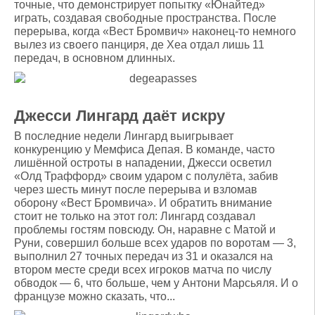
точные, что демонстрирует попытку «Юнайтед»
играть, создавая свободные пространства. После
перерыва, когда «Вест Бромвич» наконец-то немного
вылез из своего панциря, де Хеа отдал лишь 11
передач, в основном длинных.
Джесси Лингард даёт искру
В последние недели Лингард выигрывает
конкуренцию у Мемфиса Депая. В команде, часто
лишённой остроты в нападении, Джесси осветил
«Олд Траффорд» своим ударом с полулёта, забив
через шесть минут после перерыва и взломав
оборону «Вест Бромвича». И обратить внимание
стоит не только на этот гол: Лингард создавал
проблемы гостям повсюду. Он, наравне с Матой и
Руни, совершил больше всех ударов по воротам — 3,
выполнил 27 точных передач из 31 и оказался на
втором месте среди всех игроков матча по числу
обводок — 6, что больше, чем у Антони Марсьяля. И о
французе можно сказать, что...