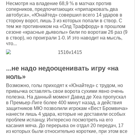
Несмотря на владение 68,9 % в матчах против
соперников, предпочитающих «припарковать два
автобуса», «Юнайтед» совершил всего 14 ударов в
сторону ворот, лишь 3 из которых попали в створ. С
тем же противником на «Олд Траффорд» в прошлом
сезоне «красные дьяволы» били по воротам 26 раз (9
в створ), но проиграли 1-0. И это наводит на мысль,
что...
...не надо недооценивать игру «на
ноль»
Возможно, голы приходят к «Юнайтед» с трудом, но
привычка оставлять свои ворота сухими явно очень
полезна. На данный момент Давид де Хеа пропускал
в Премьер-Лиге более 400 минут назад, а действия
защитников МЮ позволили игрокам «Вест Бромвича»
нанести лишь 4 удара, которые не доставили особых
проблем испанцу. Интересно посмотреть на его
касания мяча. До перерыва он отдал 20 передач, 17
из которых были относительно короткие, при этом все