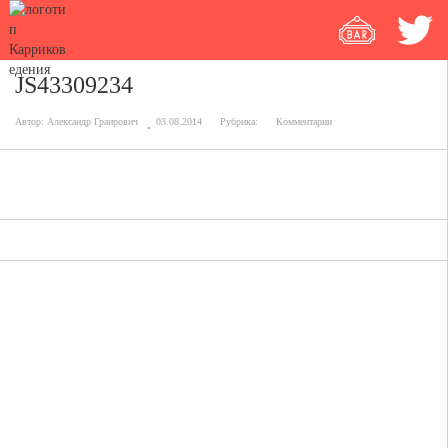
JS43309234
Автор:
Александр Граирович
03.08.2014
Рубрика:
Комментарии