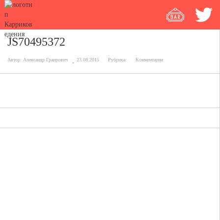
JS70495372
Автор:
Александр Граирович
23.08.2015
Рубрика:
Комментарии