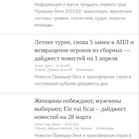
Информация о матче тридцать первого тура
Премьер-Лиги 2021/22: трансляция, вероятные
составы, травмы, статистика, судья, новости
команды.
Летнее турне, снова 5 замен в АПЛ и
возвращение игроков из сборных —
дайджест новостей на 1 апреля
Автор:
Anton
01.04.2022
Рубрика:
Дайджест новостей
Комментарии
Новости Премьер-Лиги и трансферные слухи в
постоянной рубрике дайджеста дня.
Женщины побеждают, мужчины
выбирают, Ele vai ficar – дайджест
новостей на 28 марта
Автор:
Олег Лаптев
28.03.2022
Рубрика:
Дайджест новостей
,
Паб
,
Фильмы
Комментарии
Новости Премьер-Лиги и трансферные слухи в