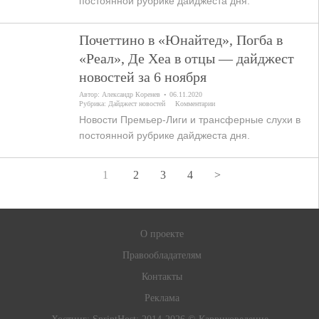
постоянной рубрике дайджеста дня.
Почеттино в «Юнайтед», Погба в
«Реал», Де Хеа в отцы — дайджест
новостей за 6 ноября
Автор:
Александр Коренев
06.11.2020
Рубрика:
Дайджест новостей
Комментарии
Новости Премьер-Лиги и трансферные слухи в
постоянной рубрике дайджеста дня.
1
2
3
4
>
О проекте
Правообладателям
Контакты
Реклама