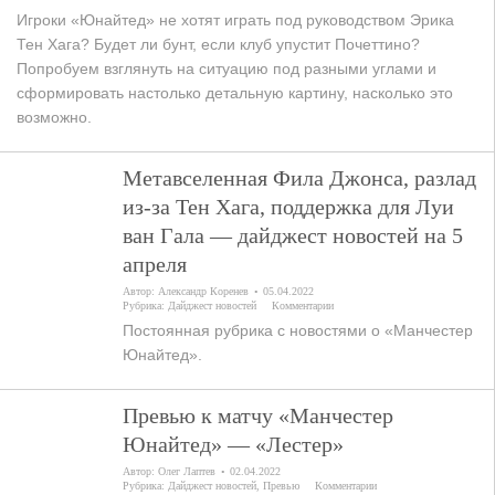
Игроки «Юнайтед» не хотят играть под руководством Эрика
Тен Хага? Будет ли бунт, если клуб упустит Почеттино?
Попробуем взглянуть на ситуацию под разными углами и
сформировать настолько детальную картину, насколько это
возможно.
Метавселенная Фила Джонса, разлад
из-за Тен Хага, поддержка для Луи
ван Гала — дайджест новостей на 5
апреля
Автор:
Александр Коренев
05.04.2022
Рубрика:
Дайджест новостей
Комментарии
Постоянная рубрика с новостями о «Манчестер
Юнайтед».
Превью к матчу «Манчестер
Юнайтед» — «Лестер»
Автор:
Олег Лаптев
02.04.2022
Рубрика:
Дайджест новостей
,
Превью
Комментарии