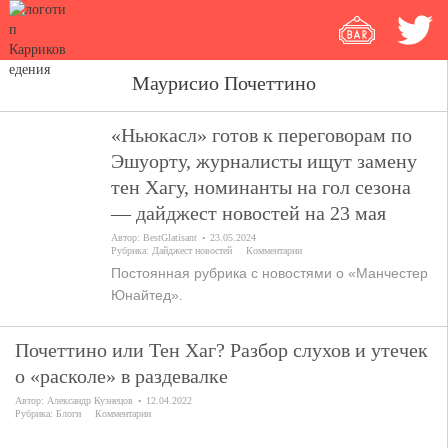
Маурисио Почеттино
«Ньюкасл» готов к переговорам по
Эшуорту, журналисты ищут замену
тен Хагу, номинанты на гол сезона
— дайджест новостей на 23 мая
Автор:
BestGlatisant
23.05.2024
Рубрика:
Дайджест новостей
Комментарии
Постоянная рубрика с новостями о «Манчестер
Юнайтед».
Почеттино или Тен Хаг? Разбор слухов и утечек
о «расколе» в раздевалке
Автор:
Александр Кузнецов
12.04.2022
Рубрика:
Блоги
Комментарии